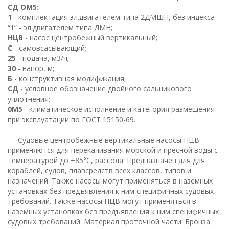
СД ОМ5:
1
- комплектация эл.двигателем типа 2ДМШН, без индекса
“1” - эл.двигателем типа ДМН;
НЦВ
- насос центробежный вертикальный;
С
- самовсасывающий;
25
- подача, м3/ч;
30
- напор, м;
Б
- конструктивная модификация;
СД
- условное обозначение двойного сальникового
уплотнения;
0М5
- климатическое исполнение и категория размещения
при эксплуатации по ГОСТ 15150-69.
Судовые центробежные вертикальные насосы НЦВ
применяются для перекачивания морской и пресной воды с
температурой до +85°С, рассола. Предназначен для для
кораблей, судов, плавсредств всех классов, типов и
назначений. Также насосы могут применяться в наземных
установках без предъявления к ним специфичных судовых
требований. Также насосы НЦВ могут применяться в
наземных установках без предъявления к ним специфичных
судовых требований. Материал проточной части: Бронза.