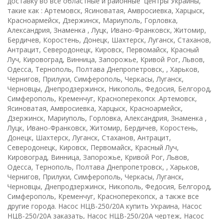
доставку во все областные и районные центры Украины,
такие как : Артемовск, Ясиноватая, Амвросиевка, Харцыск,
Красноармейск, Дзержинск, Мариуполь, Горловка,
Александрия, Знаменка , Луцк, Ивано-Франковск, Житомир,
Бердичев, Коростень, Донецк, Шахтерск, Луганск, Стаханов,
Антрацит, Северодонецк, Кировск, Первомайск, Красный
Луч, Кировоград, Винница, Запорожье, Кривой Рог, Львов,
Одесса, Тернополь, Полтава Днепропетровск, , Харьков,
Чернигов, Прилуки, Симферополь, Черкасы, Луганск,
Черновцы, Днепродзержинск, Никополь, Федосия, Белгород,
Симферополь, Кременчуг, Красноперекопск .Артемовск,
Ясиноватая, Амвросиевка, Харцыск, Красноармейск,
Дзержинск, Мариуполь, Горловка, Александрия, Знаменка ,
Луцк, Ивано-Франковск, Житомир, Бердичев, Коростень,
Донецк, Шахтерск, Луганск, Стаханов, Антрацит,
Северодонецк, Кировск, Первомайск, Красный Луч,
Кировоград, Винница, Запорожье, Кривой Рог, Львов,
Одесса, Тернополь, Полтава Днепропетровск, , Харьков,
Чернигов, Прилуки, Симферополь, Черкасы, Луганск,
Черновцы, Днепродзержинск, Никополь, Федосия, Белгород,
Симферополь, Кременчуг, Красноперекопск, а также все
другие города. Насос НЦВ-250/20А купить Украина, Насос
НЦВ-250/20А заказать, Насос НЦВ-250/20А чертеж, Насос