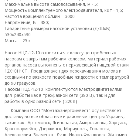
Максимальна высота самовсасывания, м - 5;
Мощность комплектуемого электродвигателя, кВт - 1,5;
Частота вращения об/мин - 3000;
Напряжение, В – 380;
Габаритные размеры насосной установки (ДхШхВ) -
530х240х530;
Масса – 25 кг
Насос НЦС-12-10 относиться к классу центробежным
насосам с закрытым рабочим колесом, материал рабочих
органов насоса выполнены с нержавеющей пищевой стали
12Х18Н10Т . Предназначен для перекачивания молока и
сходными по вязкости подобные жидкости с температурой
до 90 градусов.
Насосы НЦС-12-10 комплектуются электродвигателями
для работы как в трехфазной сети (380 В), так и для
работы в однофазной сети ( 220В)
Компани ООО "Монтажэнергоинвест" осуществляет
доставку во все областные и районные центры Украины,
такие как : Артемовск, Ясиноватая, Амвросиевка, Харцыск,
Красноармейск, Дзержинск, Мариуполь, Горловка,
Александрия, Знаменка , Луцк, Ивано-Франковск, Житомир,