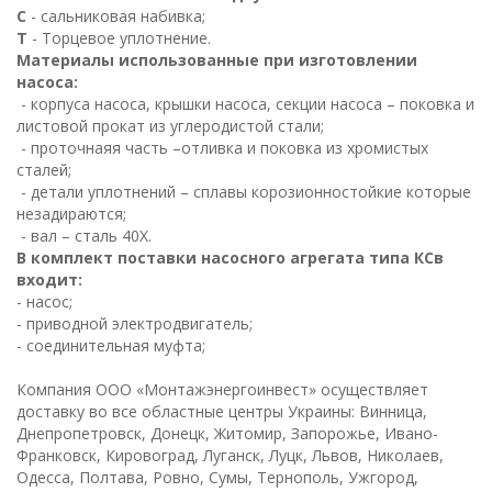
С
- сальниковая набивка;
Т
- Торцевое уплотнение.
Материалы использованные при изготовлении
насоса:
- корпуса насоса, крышки насоса, секции насоса – поковка и
листовой прокат из углеродистой стали;
- проточнаяя часть –отливка и поковка из хромистых
сталей;
- детали уплотнений – сплавы корозионностойкие которые
незадираются;
- вал – сталь 40Х.
В комплект поставки насосного агрегата типа КСв
входит:
- насос;
- приводной электродвигатель;
- соединительная муфта;
К
омпания ООО «Монтажэнергоинвест» осуществляет
доставку во все областные центры Украины: Винница,
Днепропетровск, Донецк, Житомир, Запорожье, Ивано-
Франковск, Кировоград, Луганск, Луцк, Львов, Николаев,
Одесса, Полтава, Ровно, Сумы, Тернополь, Ужгород,