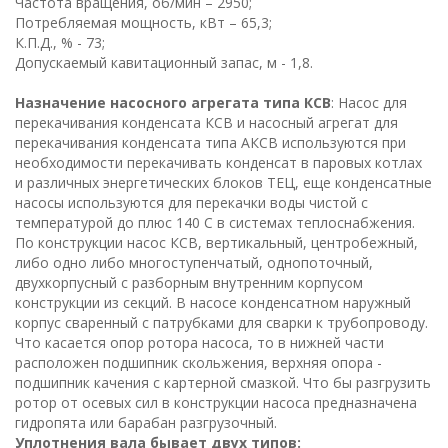
Частота вращения, об/мин – 2950;
Потребляемая мощность, кВт – 65,3;
К.П.Д., % - 73;
Допускаемый кавитационный запас, м - 1,8.
Назначение насосного агрегата типа КСВ
: Насос для
перекачивания конденсата КСВ и насосный агрегат для
перекачивания конденсата типа АКСВ используются при
необходимости перекачивать конденсат в паровых котлах
и различных энергетических блоков ТЕЦ, еще конденсатные
насосы используются для перекачки воды чистой с
температурой до плюс 140 С в системах теплоснабжения.
По конструкции насос КСВ, вертикальный, центробежный,
либо одно либо многоступенчатый, однопоточный,
двухкорпусный с разборным внутренним корпусом
конструкции из секций. В насосе конденсатном наружный
корпус сваренный с патрубками для сварки к трубопроводу.
Что касается опор ротора насоса, то в нижней части
расположен подшипник скольжения, верхняя опора -
подшипник качения с картерной смазкой. Что бы разгрузить
ротор от осевых сил в конструкции насоса предназначена
гидропята или барабан разгрузочный.
Уплотнения вала бывает двух типов: