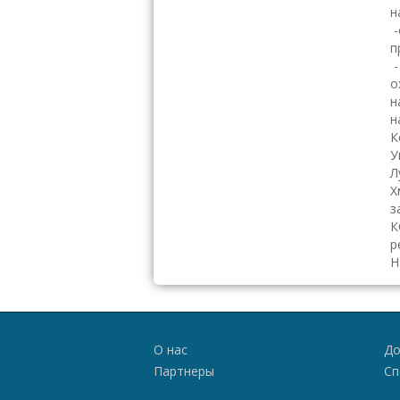
н
-
п
-
о
н
н
К
У
Л
Х
з
К
р
Н
О нас
До
Партнеры
Сп