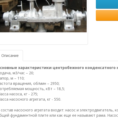
Описание
сновные характеристики центробежного конденсатного на
одача, м3/час – 20;
апор, м – 110;
астота вращения, об/мин – 2950;
отребляемая мощность, кВт – 18,5;
асса насоса, кг - 275;
асса насосного агрегата, кг - 550.
 состав насосного агрегата входит: насос и электродвигатель, 
бщей фундаментной плите или как еще ее называют рама. Насос