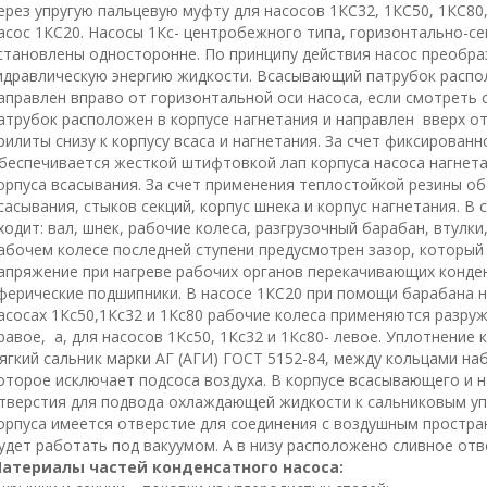
ерез упругую пальцевую муфту для насосов 1КС32, 1КС50, 1КС80
асос 1КС20. Насосы 1Кс- центробежного типа, горизонтально-с
становлены односторонне. По принципу действия насос преобра
идравлическую энергию жидкости. Всасывающий патрубок распо
аправлен вправо от горизонтальной оси насоса, если смотреть
атрубок расположен в корпусе нагнетания и направлен вверх от
рилиты снизу к корпусу всаса и нагнетания. За счет фиксирован
беспечивается жесткой штифтовкой лап корпуса насоса нагнет
орпуса всасывания. За счет применения теплостойкой резины о
сасывания, стыков секций, корпус шнека и корпус нагнетания. В
ходит: вал, шнек, рабочие колеса, разгрузочный барабан, втулки
абочем колесе последней ступени предусмотрен зазор, которы
апряжение при нагреве рабочих органов перекачивающих конде
ферические подшипники. В насосе 1КС20 при помощи барабана на
асосах 1Кс50,1Кс32 и 1Кс80 рабочие колеса применяются разру
равое, а, для насосов 1Кс50, 1Кс32 и 1Кс80- левое. Уплотнение
ягкий сальник марки АГ (АГИ) ГОСТ 5152-84, между кольцами н
оторое исключает подсоса воздуха. В корпусе всасывающего и 
тверстия для подвода охлаждающей жидкости к сальниковым упл
орпуса имеется отверстие для соединения с воздушным простра
удет работать под вакуумом. А в низу расположено сливное отв
атериалы частей конденсатного насоса: