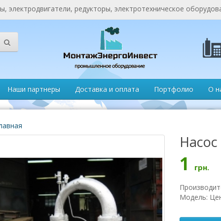
, электродвигатели, редукторы, электротехническое оборудов
Наши партнеры
Доставка и оплата
Портфолио
О н
лавная
Насос 
1
грн.
Производит
Модель: Це