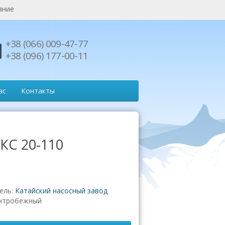
ание
+38 (066) 009-47-77
+38 (096) 177-00-11
ас
Контакты
КС 20-110
ель:
Катайский насосный завод
нтробежный