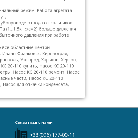
минальный
режим. Работа агрегата
ут;
трубопрово
де отвода от сальников
а (1…1,5кг с/см2) больше давления
 збыточного давления при работе
 все областные центры
, Ивано-Франковск, Кировоград,
ернополь, Ужгород, Харьков, Херсон,
КС 20-110 купить, Насос КС 20-110
метры, Насос КС 20-110 ремонт, Насос
пасные части, Насос КС 20-110
, Насос для откачки конденсата,
Связаться с нами
+38 (096) 177-00-11