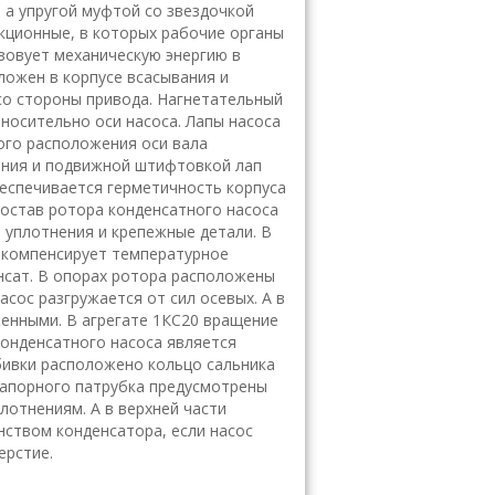
, а упругой муфтой со звездочкой
екционные, в которых рабочие органы
зовует механическую энергию в
ложен в корпусе всасывания и
 со стороны привода. Нагнетательный
носительно оси насоса. Лапы насоса
ного расположения оси вала
ания и подвижной штифтовкой лап
беспечивается герметичность корпуса
 состав ротора конденсатного насоса
, уплотнения и крепежные детали. В
й компенсирует температурное
нсат. В опорах ротора расположены
сос разгружается от сил осевых. А в
женными. В агрегате 1КС20 вращение
 конденсатного насоса является
абивки расположено кольцо сальника
напорного патрубка предусмотрены
отнениям. А в верхней части
нством конденсатора, если насос
ерстие.