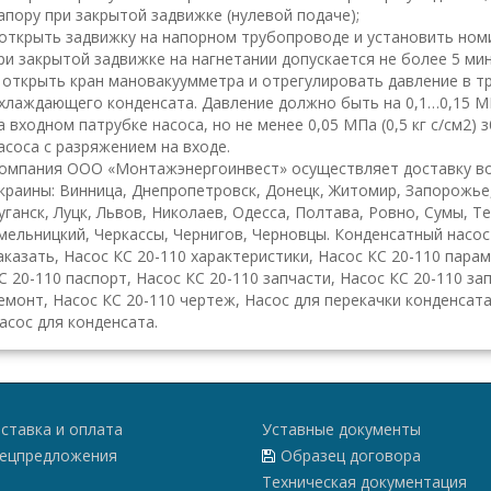
апору при закрытой задвижке (нулевой подаче);
открыть задвижку на напорном трубопроводе и установить но
ри закрытой задвижке на нагнетании допускается не более 5 мин
 открыть кран мановакуумметра и отрегулировать давление в 
хлаждающего конденсата. Давление должно быть на 0,1…0,15 МП
а входном патрубке насоса, но не менее 0,05 МПа (0,5 кг с/см2)
асоса с разряжением на входе.
омпания ООО «Монтажэнергоинвест» осуществляет доставку во
краины: Винница, Днепропетровск, Донецк, Житомир, Запорожье
уганск, Луцк, Львов, Николаев, Одесса, Полтава, Ровно, Сумы, Т
мельницкий, Черкассы, Чернигов, Черновцы. Конденсатный насос 
аказать, Насос КС 20-110 характеристики, Насос КС 20-110 пара
С 20-110 паспорт, Насос КС 20-110 запчасти, Насос КС 20-110 за
емонт, Насос КС 20-110 чертеж, Насос для перекачки конденсата
асос для конденсата.
ставка и оплата
Уставные документы
ецпредложения
Образец договора
Техническая документация