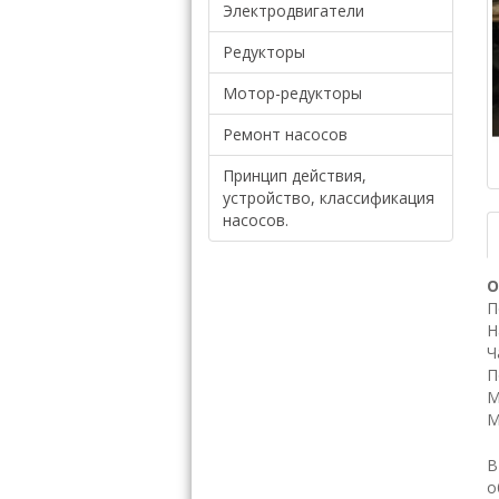
Электродвигатели
Редукторы
Мотор-редукторы
Ремонт насосов
Принцип действия,
устройство, классификация
насосов.
О
П
Н
Ч
П
М
М
В
о