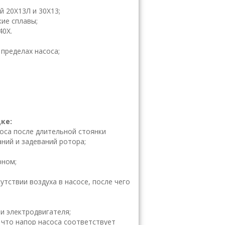
й 20Х13Л и 30Х13;
ие сплавы;
40Х.
пределах насоса;
ке:
соса после
длительной стоянки
аний и задеваний ротора;
рном;
сутствии
воздуха в насосе, после чего
и элек
тродвигателя;
, что напор
насоса соответствует