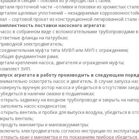
 крышки и секции – поковки из углеродистых сталей;
 детали проточной части –отливки и поковки из хромистых стале
 деталеи щелевых уплотнений – незадираемые коррозионностойк
 вал – сортовой прокат из конструкционной легированной стали 
омплектность поставки насосного агрегата:
 насос в собранном виде с вспомогательными трубопроводами в 
 ответные фланцы на патрубках;
 приводной электродвигатель;
 соединительная муфта типа МУВП или МУП с ограждением;
 общая фундаментная рама;
 детали крепления насоса, двигателя и ограждения муфты;
 комплект ЗИП.
апуск агрегата в работу производить в следующем поряд
 внимательно осмотреть насос и двигатель. В случае запуска на
ровернуть вручную ротор насоса и убедиться в отсутствии заед
 убедиться в наличии смазки в подшипниках;
 открыть задвижку на входном трубопроводе и закрыть на напо
 заполнить насос конденсатом;
 открыть вентиль и пробки для выпуска воздуха, убедиться в от
акрыть вентиль;
 продуть манометры и мановакуумметры;
 включить электродвигатель согласно инструкции по эксплуатаци
 открыть кран у манометра и по показаниям прибора убедиться