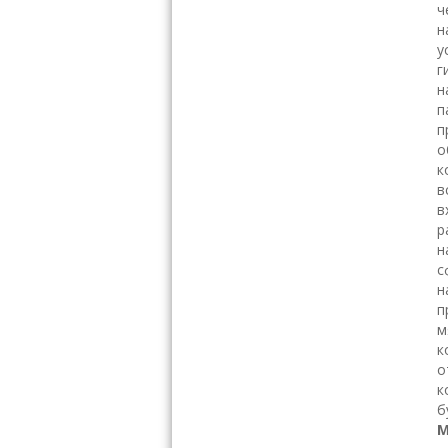
ч
н
у
г
н
п
п
о
к
в
в
р
н
с
н
п
м
к
о
к
б
М