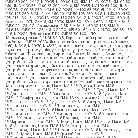
КМ80-50-200, 4K-12, К-90/35, K100-80-160, 4KM-12, КМ-90/35, КМ100-80-
160, 4К-8, К-90/55, K100-65-200, 4КМ-8, КМ-90/55, KM100-65-200, 4К-6,
К-90/85, К100-65-250, 4КМ-6, КМ-90/85, KM100-65-250, 6K-12, К-160/20,
K150-125-250, 6KM-12, КМ-160/20, KM150-125-250, 6K-8, K-160/30, К150-
125-315, 8K-18, K-290/18, K200-150-250, 8К-12, К-290/30, K200-150-315,
Ковельская ВТК, 2КМ-6, КМ-20/30, KM65-50-160, 4К-6ПМ, 1,5К-6, K-8/18,
KM50-32-125, ПО "Армхиммаш", 5К-6, К-8/18, K50-32-125, 5КМ-6,
КМ-8/18, КМ50-32-125, К-6, K-20/30, К65-50-160, К-9, K-45/30, К80-65-160,
К-18, К-90/20, Дубновская ВТК, КМП65-50-160, НПО
"Молдавгидромаш", 1ЦВЦ6,3-3,5, Курьяновский производственный
комбинат, КМЛ65-200/4, Ясногорский машиностроительный завод,
К-60, K-8/18, К-20/30, К-45/30, консольные насосы, насос, насосы для
воды, цена, грн,
wtyf
, uhy, yfcjc rjycjkmysq, Украина, Россия, Казахстан,
Узбекистан, Таджикистан, Киргизия, Грузия, Молдова, Армения,
Азербайджан, Насос центробежный консольный, горизонтальный
центробежный насос, консольный насоса цена, консольные насосы
цена, насосы принцип действия, насос к, центробежный насос,
центробежный насос для воды цена, центробежные насосы для
воды, купить консольный насосный агрегат в Харькове, насос
консольный цена, насос консольный центробежный, насос
центробежный для воды, насос центробежный с электродвигателем,
насосы горизонтальные, Насос КМ 8-18 Одесса,
Насос КМ 8-
18
Николаев,
Насос КМ 8-18
Ровно,
Насос КМ 8-18
Сумы,
Насос КМ 8-
18
Донецк,
Насос КМ 8-18
Запорожье,
Насос КМ 8-18
Луганск,
Насос
КМ 8-18
Симферополь,
Насос КМ 8-18
Хмельницкий,
Насос КМ 8-
18
Львов,
Насос КМ 8-18
Луцк,
Насос КМ 8-18
Ужгород,
Насос КМ 8-
18
Черновцы,
Насос КМ 8-18
Тернополь,
Насос КМ 8-
18
Винница,
Насос КМ 8-18
Ивано-Франковск,
Насос КМ 8-
18
Чернигов,
Насос КМ 8-18
Житомир,
Насос КМ 8-18
Херсон,
Насос
КМ 8-18
Харьков,
Насос КМ 8-18
Полтава,
Насос КМ 8-
18
Мариуполь,
Насос КМ 8-18
Чугуев,
Насос КМ 8-18
Изюм,
Насос КМ
8-18
Мелитополь,
Насос КМ 8-18
Кировоград,
Насос КМ 8-
18
Павлоград,
Насос КМ 8-18
Нежин,
Насос КМ 8-18
Кременчуг,
Насос
КМ 8-18
Чугуев,
Насос КМ 8-18
Кривой Рог,
Насос КМ 8-
18
Старобешево,
Насос КМ 8-18
Никополь,
Насос КМ 8-18
АР