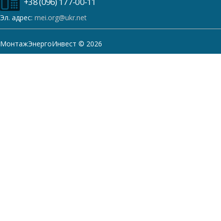
+38 (096) 177-00-11
Эл. адрес:
mei.org@ukr.net
МонтажЭнергоИнвест © 2026