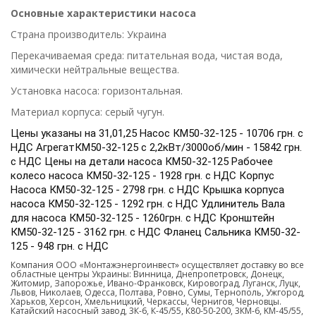
Основные характеристики насоса
Страна производитель: Украина
Перекачиваемая среда: питательная вода, чистая вода,
химически нейтральные вещества.
Установка насоса: горизонтальная.
Материал корпуса: серый чугун.
Цены указаны на 31,01,25 Насос КМ50-32-125 - 10706 грн. с
НДС АгрегатКМ50-32-125 с 2,2кВт/3000об/мин - 15842 грн.
с НДС Цены на детали насоса КМ50-32-125 Рабочее
колесо насоса КМ50-32-125 - 1928 грн. с НДС Корпус
Насоса КМ50-32-125 - 2798 грн. с НДС Крышка корпуса
насоса КМ50-32-125 - 1292 грн. с НДС Удлинитель Вала
для насоса КМ50-32-125 - 1260грн. с НДС Кронштейн
КМ50-32-125 - 3162 грн. с НДС Фланец Сальника КМ50-32-
125 - 948 грн. с НДС
К
омпания ООО «Монтажэнергоинвест» осуществляет доставку во все
областные центры Украины: Винница, Днепропетровск, Донецк,
Житомир, Запорожье, Ивано-Франковск, Кировоград, Луганск, Луцк,
Львов, Николаев, Одесса, Полтава, Ровно, Сумы, Тернополь, Ужгород,
Харьков, Херсон, Хмельницкий, Черкассы, Чернигов, Черновцы.
Катайский насосный завод, 3К-6, К-45/55, К80-50-200, 3КМ-6, KM-45/55,