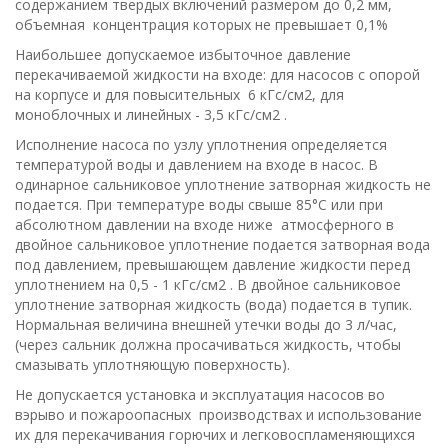
содержанием твердых включений размером до 0,2 мм,
объемная концентрация которых не превышает 0,1%
Наибольшее допускаемое избыточное давление
перекачиваемой жидкости на входе: для насосов с опорой
на корпусе и для повысительных 6 кГс/cм2, для
моноблочных и линейных - 3,5 кГс/см2 .
Исполнение насоса по узлу уплотнения определяется
температурой воды и давлением на входе в насос. В
одинарное сальниковое уплотнение затворная жидкость не
подается. При температуре воды свыше 85°С или при
абсолютном давлении на входе ниже атмосферного в
двойное сальниковое уплотнение подается затворная вода
под давлением, превышающем давление жидкости перед
уплотнением на 0,5 - 1 кГс/см2 . В двойное сальниковое
уплотнение затворная жидкость (вода) подается в тупик.
Нормальная величина внешней утечки воды до 3 л/час,
(через сальник должна просачиваться жидкость, чтобы
смазывать уплотняющую поверхность).
Не допускается установка и эксплуатация насосов во
вэрыво и пожароопасных производствах и использование
их для перекачивания горючих и легковоспламеняющихся