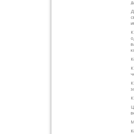
д
Д
с
и
К
о
в
к
К
К
ч
К
э
К
Ц
в
М
К