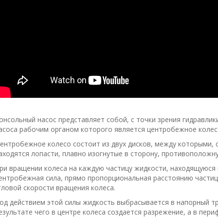
онсольный насос представляет собой, с точки зрения гидравли
асоса рабочим органом которого является центробежное колес
ентробежное колесо состоит из двух дисков, между которыми, с
аходятся лопасти, плавно изогнутые в сторону, противоположн
ри вращении колеса на каждую частицу жидкости, находящуюся 
ентробежная сила, прямо пропорциональная расстоянию частицы
гловой скорости вращения колеса.
од действием этой силы жидкость выбрасывается в напорный тр
езультате чего в центре колеса создается разрежение, а в пер