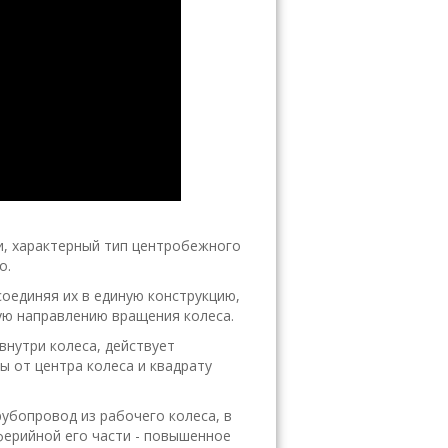
ки, характерный тип центробежного
о.
оединяя их в единую конструкцию,
ую направлению вращения колеса.
внутри колеса, действует
 от центра колеса и квадрату
убопровод из рабочего колеса, в
иферийной его части - повышенное