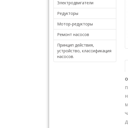
Электродвигатели
Редукторы
Мотор-редукторы
Ремонт насосов
Принцип действия,
устройство, классификация
насосов.
О
П
Н
М
Ч
Д