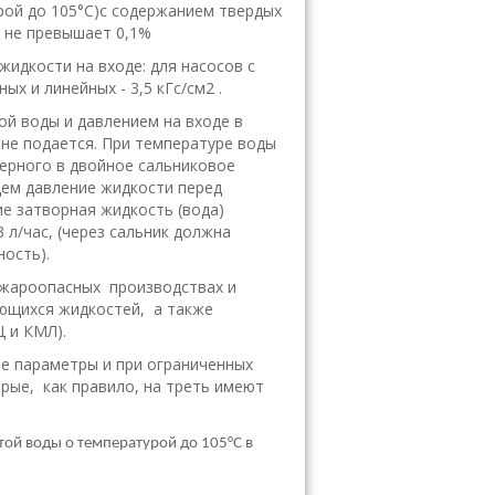
урой до 105°С)с содержанием твердых
 не превышает 0,1%
идкости на входе: для насосов с
х и линейных - 3,5 кГс/см2 .
ой воды и давлением на входе в
 не подается. При температуре воды
ерного в двойное сальниковое
ем давление жидкости перед
ие затворная жидкость (вода)
 л/час, (через сальник должна
ость).
пожароопасных производствах и
яющихся жидкостей, а также
 и КМЛ).
 параметры и при ограниченных
ые, как правило, на треть имеют
ой воды о температурой до 105°С в