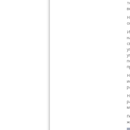
т
в
Н
о
И
н
с
у
у
п
п
Н
и
р
Н
р
м
П
ж