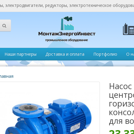
, электродвигатели, редукторы, электротехническое оборудов
Наши партнеры
Доставка и оплата
Портфолио
О н
лавная
Насос
центр
гориз
консо
для в
23 3