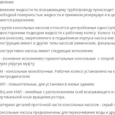
авление.
вижение жидкости по всасывающему трубопроводу происходит в
вободной поверхностью жидкости в приемном резервуаре и в це
меется разрежение.
 группе консольных насосов относятся центробежные одноступе
дносторонним подводом жидкости к рабочему колесу. Колесо та
ала (консоли), закрепленного в подшипниках корпуса насоса или
онструкцию имеют и другие типы насосов (химические, фекальные,
онструктивно насосы имеют следующие исполнения:
 - (основное исполнение) горизонтальные консольные с опорой 
ерез упругую муфту;
М - консольные моноблочные. Рабочее колесо установлено на к
лектродвигателя;
МП - повысительные, для установки в жилых зданиях;
ВЦ или КМЛ - линейные с расположением осей всасывающего и 
ертикальной осью вращения ротора.
атериал деталей проточной части консольных насосов - серый ч
онсольные насосы предназначены для перекачивания воды и дру