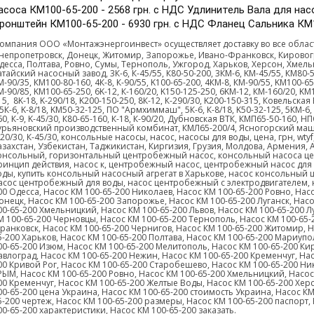
асоса КМ100-65-200 - 2568 грн. с НДС Удлинитель Вала для нас
ронштейн КМ100-65-200 - 6930 грн. с НДС Фланец Сальника КМ1
омпания ООО «Монтажэнергоинвест» осуществляет доставку во все облас
непропетровск, Донецк, Житомир, Запорожье, Ивано-Франковск, Кировогра
десса, Полтава, Ровно, Сумы, Тернополь, Ужгород, Харьков, Херсон, Хмел
атайский насосный завод, 3К-6, К-45/55, К80-50-200, 3КМ-6, KM-45/55, КМ80-50
М-90/35, КМ100-80-160, 4К-8, К-90/55, K100-65-200, 4КМ-8, КМ-90/55, KM100-65-
М-90/85, KM100-65-250, 6K-12, К-160/20, K150-125-250, 6KM-12, КМ-160/20, KM1
15, 8K-18, K-290/18, K200-150-250, 8К-12, К-290/30, K200-150-315, Ковельская
,5К-6, K-8/18, KM50-32-125, ПО "Армхиммаш", 5К-6, К-8/18, K50-32-125, 5КМ-6, 
60, К-9, K-45/30, К80-65-160, К-18, К-90/20, Дубновская ВТК, КМП65-50-160,
урьяновский производственный комбинат, КМЛ65-200/4, Ясногорский маши
-20/30, К-45/30, консольные насосы, насос, насосы для воды, цена, грн,
wtyf
азахстан, Узбекистан, Таджикистан, Киргизия, Грузия, Молдова, Армения
онсольный, горизонтальный центробежный насос, консольный насоса це
ринцип действия, насос к, центробежный насос, центробежный насос для
оды, купить консольный насосный агрегат в Харькове, насос консольный
асос центробежный для воды, насос центробежный с электродвигателем, 
00 Одесса, Насос КМ 100-65-200 Николаев, Насос КМ 100-65-200 Ровно, Нас
онецк, Насос КМ 100-65-200 Запорожье, Насос КМ 100-65-200 Луганск, Нас
00-65-200 Хмельницкий, Насос КМ 100-65-200 Львов, Насос КМ 100-65-200 Л
М 100-65-200 Черновцы, Насос КМ 100-65-200 Тернополь, Насос КМ 100-65-
ранковск, Насос КМ 100-65-200 Чернигов, Насос КМ 100-65-200 Житомир, Н
5-200 Харьков, Насос КМ 100-65-200 Полтава, Насос КМ 100-65-200 Мариупол
00-65-200 Изюм, Насос КМ 100-65-200 Мелитополь, Насос КМ 100-65-200 Ки
авлоград, Насос КМ 100-65-200 Нежин, Насос КМ 100-65-200 Кременчуг, Насо
00 Кривой Рог, Насос КМ 100-65-200 Старобешево, Насос КМ 100-65-200 Ни
РЫМ, Насос КМ 100-65-200 Ровно, Насос КМ 100-65-200 Хмельницкий, Насос 
00 Кременчуг, Насос КМ 100-65-200 Желтые Воды, Насос КМ 100-65-200 Херс
00-65-200 цена Украина, Насос КМ 100-65-200 стоимость Украина, Насос КМ
5-200 чертеж, Насос КМ 100-65-200 размеры, Насос КМ 100-65-200 паспорт,
00-65-200 характеристики, Насос КМ 100-65-200 заказать.