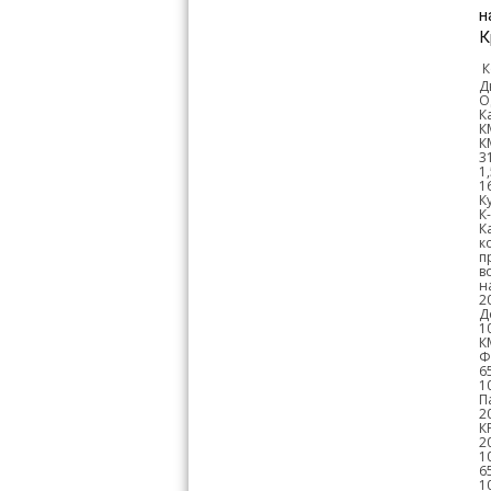
н
К
К
Д
О
К
К
К
3
1
1
К
К
К
к
п
в
н
2
Д
1
К
Ф
6
1
П
2
К
2
1
6
1