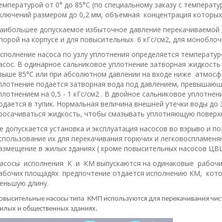
емпературой от 0° до 85°С (по специальному заказу с температ
ключений размером до 0,2 мм, объемная концентрация которых
аибольшее допускаемое избыточное давление перекачиваемой ж
порой на корпусе и для повысительных 6 кГс/cм2, для моноблочны
сполнение насоса по узлу уплотнения определяется температур
асос. В одинарное сальниковое уплотнение затворная жидкость
выше 85°С или при абсолютном давлении на входе ниже атмосф
плотнение подается затворная вода под давлением, превышающ
плотнением на 0,5 - 1 кГс/см2 . В двойное сальниковое уплотнен
одается в тупик. Нормальная величина внешней утечки воды до 3
росачиваться жидкость, чтобы смазывать уплотняющую поверхн
е допускается установка и эксплуатация насосов во вэрыво и 
спользование их для перекачивания горючих и легковоспламен
азмещение в жилых зданиях ( кроме повысительных насосов ЦВЦ
асосы исполнения К и КM выпускаются на одинаковые рабочие
абочих площадях предпочтение отдается исполнению КМ, котор
еньшую длину.
овысительные насосы типа КМП используются для перекачивания чист
илых и общественных зданиях.