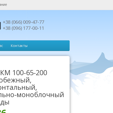
ание
+38 (066) 009-47-77
+38 (096) 177-00-11
ас
Контакты
 КМ 100-65-200
обежный,
онтальный,
льно-моноблочный
оды
36