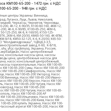
оса КМ100-65-200 - 1472 грн. с НДС
00-65-200 - 948 грн. с НДС
тные центры Украины: Винница,
д, Луганск, Луцк, Львов, Николаев,
ьницкий, Черкассы, Чернигов, Черновцы.
-200, 4K-12, К-90/35, K100-80-160, 4KM-12,
200, 4К-6, К-90/85, К100-65-250, 4КМ-6,
50-125-250, 6K-8, K-160/30, К150-125-
 ВТК, 2КМ-6, КМ-20/30, KM65-50-160, 4К-6ПМ,
КМ-8/18, КМ50-32-125, К-6, K-20/30, К65-50-
 НПО "Молдавгидромаш", 1ЦВЦ6,3-3,5,
ностроительный завод, К-60, K-8/18,
, uhy, yfcjc rjycjkmysq, Украина, Россия,
, Азербайджан, Насос центробежный
на, консольные насосы цена, насосы
 воды цена, центробежные насосы для
 цена, насос консольный центробежный,
насосы горизонтальные, Насос КМ 100-65-
ос КМ 100-65-200 Сумы, Насос КМ 100-65-200
ос КМ 100-65-200 Симферополь, Насос КМ
уцк, Насос КМ 100-65-200 Ужгород, Насос
200 Винница, Насос КМ 100-65-200 Ивано-
асос КМ 100-65-200 Херсон, Насос КМ 100-
ь, Насос КМ 100-65-200 Чугуев, Насос КМ
ровоград, Насос КМ 100-65-200
с КМ 100-65-200 Чугуев, Насос КМ 100-65-
кополь, Насос КМ 100-65-200 АР
КМ 100-65-200 Ильичевск, Насос КМ 100-65-
он, Насос КМ 100-65-200 Киев, Насос КМ
 100-65-200 купить Украина, Насос КМ 100-
 Насосный агрегат КМ 100-65-200, Насос КМ