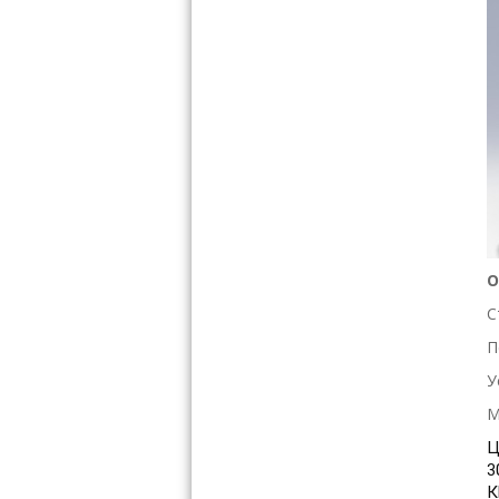
О
С
П
У
М
Ц
3
К