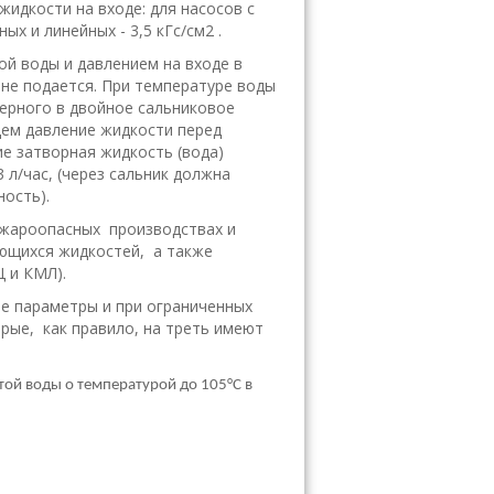
идкости на входе: для насосов с
х и линейных - 3,5 кГс/см2 .
ой воды и давлением на входе в
 не подается. При температуре воды
ерного в двойное сальниковое
ем давление жидкости перед
ие затворная жидкость (вода)
 л/час, (через сальник должна
ость).
пожароопасных производствах и
яющихся жидкостей, а также
 и КМЛ).
 параметры и при ограниченных
ые, как правило, на треть имеют
ой воды о температурой до 105°С в