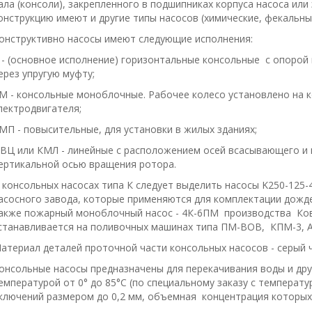
ала (консоли), закрепленного в подшипниках корпуса насоса или
онструкцию имеют и другие типы насосов (химические, фекальные,
онструктивно насосы имеют следующие исполнения:
 - (основное исполнение) горизонтальные консольные с опорой 
ерез упругую муфту;
М - консольные моноблочные. Рабочее колесо установлено на к
лектродвигателя;
МП - повысительные, для установки в жилых зданиях;
ВЦ или КМЛ - линейные с расположением осей всасывающего и 
ертикальной осью вращения ротора.
 консольных насосах типа К следует выделить насосы K250-125
асосного завода, которые применяются для комплектации дожде
акже пожар­ный моноблочный насос - 4К-6ПМ производства Ко
станавливается на поливочных машинах типа ПМ-ВОВ, КПМ-3, А
атериал деталей проточной части консольных насосов - серый ч
онсольные насосы предназначены для перекачивания воды и дру
емпературой от 0° до 85°С (по специальному заказу с температ
ключений размером до 0,2 мм, объемная концентрация которых