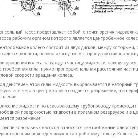
онсольный насос представляет собой, с точки зрения гидравли
асоса рабочим органом которого является центробежное колес
ентробежное колесо состоит из двух дисков, между которыми, с
аходятся лопасти, плавно изогнутые в сторону, противоположн
ри вращении колеса на каждую частицу жидкости, находящуюся 
ентробежная сила, прямо пропорциональная расстоянию частицы
гловой скорости вращения колеса.
од действием этой силы жидкость выбрасывается в напорный тр
езультате чего в центре колеса создается разрежение, а в пер
авление.
вижение жидкости по всасывающему трубопроводу происходит в
вободной поверхностью жидкости в приемном резервуаре и в це
меется разрежение.
 группе консольных насосов относятся центробежные одноступе
дносторонним подводом жидкости к рабочему колесу. Колесо та