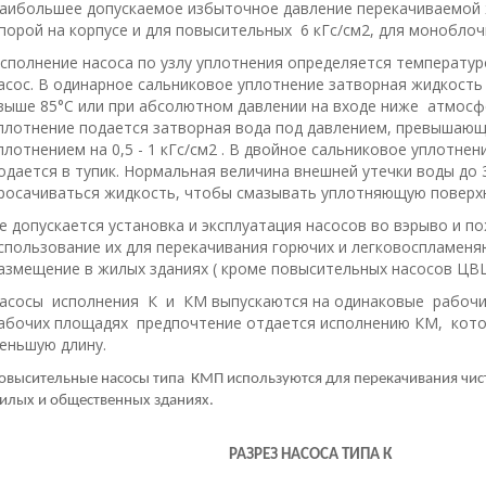
аибольшее допускаемое избыточное давление перекачиваемой ж
порой на корпусе и для повысительных 6 кГс/cм2, для моноблочны
сполнение насоса по узлу уплотнения определяется температур
асос. В одинарное сальниковое уплотнение затворная жидкость
выше 85°С или при абсолютном давлении на входе ниже атмосф
плотнение подается затворная вода под давлением, превышающ
плотнением на 0,5 - 1 кГс/см2 . В двойное сальниковое уплотнен
одается в тупик. Нормальная величина внешней утечки воды до 3
росачиваться жидкость, чтобы смазывать уплотняющую поверхн
е допускается установка и эксплуатация насосов во вэрыво и 
спользование их для перекачивания горючих и легковоспламен
азмещение в жилых зданиях ( кроме повысительных насосов ЦВЦ
асосы исполнения К и КM выпускаются на одинаковые рабочие
абочих площадях предпочтение отдается исполнению КМ, котор
еньшую длину.
овысительные насосы типа КМП используются для перекачивания чист
илых и общественных зданиях.
РАЗРЕЗ НАСОСА ТИПА К