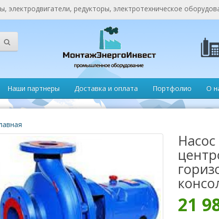
, электродвигатели, редукторы, электротехническое оборудов
Наши партнеры
Доставка и оплата
Портфолио
О н
лавная
Насос 
центр
гориз
консо
21 9