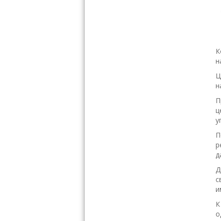
К
н
Ц
н
П
ц
у
П
р
д
Д
с
и
К
о