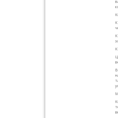
в
к
К
К
ч
К
э
К
Ц
в
В
н
т
у
М
К
т
в