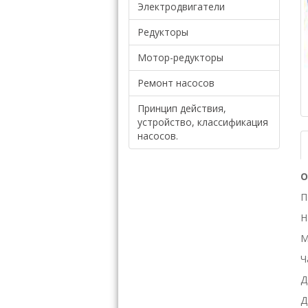
Электродвигатели
Редукторы
Мотор-редукторы
Ремонт насосов
Принцип действия,
устройство, классификация
насосов.
О
П
Н
М
Ч
Д
Д