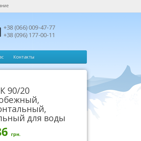
ание
+38 (066) 009-47-77
+38 (096) 177-00-11
ас
Контакты
К 90/20
обежный,
онтальный,
льный для воды
86
грн.