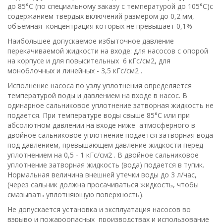
до 85°С (по специальному заказу с температурой до 105°С)с
содержанием твердых включений размером до 0,2 мм,
объемная концентрация которых не превышает 0,1%
Наибольшее допускаемое избыточное давление
перекачиваемой жидкости на входе: для насосов с опорой
на корпусе и для повысительных 6 кГс/cм2, для
моноблочных и линейных - 3,5 кГс/см2 .
Исполнение насоса по узлу уплотнения определяется
температурой воды и давлением на входе в насос. В
одинарное сальниковое уплотнение затворная жидкость не
подается. При температуре воды свыше 85°С или при
абсолютном давлении на входе ниже атмосферного в
двойное сальниковое уплотнение подается затворная вода
под давлением, превышающем давление жидкости перед
уплотнением на 0,5 - 1 кГс/см2 . В двойное сальниковое
уплотнение затворная жидкость (вода) подается в тупик.
Нормальная величина внешней утечки воды до 3 л/час,
(через сальник должна просачиваться жидкость, чтобы
смазывать уплотняющую поверхность).
Не допускается установка и эксплуатация насосов во
вэрыво и пожароопасных производствах и использование