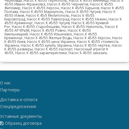
Черновцы, Насос К 45/55 Тернополь, Насос К 45/55 Винница, Насос К
45/55 Ивано-Франковск, Насос К 45/55 Чернигов, Насос К 45/55
Житомир, Насос К 45/55 Херсон, Насос К 45/55 Харьков, Насос К 45/55
Полтава, Насос К 45/55 Мариуполь, Насос К 45/55 Чугуев, Насос К
45/55 Изюм, Насос К 45/5 Мелитополь, Насос К 45/55
Кировоград, Насос К 45/55 Павлоград, Насос К 45/55 Нежин, Насос К
45/55 Кременчуг, Насос К 45/55 Чугуев, Насос К 45/55 Кривой
Рог, Насос К 45/55 Старобешево, Насос К 45/55 Никополь, Насос К
45/55 АР КРЫМ, Насос К 45/55 Ровно, Насос К 45/55
Хмельницкий, Насос К 45/55 Ильичевск, Насос К 45/55
Кременчуг, Насос К 45/55 Желтые Воды, Насос К 45/55 Херсон, Насос
К 45/55 Киев, Насос К 45/55 цена Украина, Насос К 45/55 стоимость
Украина, Насос К 45/55 купить Украина, Насос К 45/55 чертеж, Насос
К 45/55 размеры, Насос К 45/55 паспорт, Насосный агрегат К
45/55, Насос К 45/55 характеристики, Насос К 45/55 заказать.
О нас
Партнеры
Доставка и оплата
Спецпредложения
Уставные документы
Образец договора