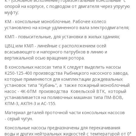
К - (основное исполнение) горизонтальные консольные с
опорой на корпусе, с подводом от двигателя через упругую
муфту;
КМ - консольные моноблочные. Рабочее колесо
установлено на конце удлиненного вала электродвигателя;
КМП - повысительные, для установки в жилых зданиях;
ЦВЦ или КМЛ - линейные с расположением осей
всасывающего и напорного патрубков в линию и
вертикальной осью вращения ротора.
В консольных насосах типа К следует выделить насосы
K250-125-400 производства Рыбницкого насосного завода,
которые применяются для комплектации дождевальных
установок типа "Кубань", а также пожар­ный моноблочный
насос - 4К-6ПМ производства Ковельской ВТК, который
устанавливается на поливочных машинах типа ПМ-ВОВ,
КПМ-3, АКПН-3 и АС-155.
Материал деталей проточной части консольных насосов
- серый чугун.
Консольные насосы предназначены для перекачивания
воды и других нейтральных жидкостей с температурой от 0°