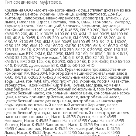
Тип соединение: муфтовое.
Компания ООО «Монтажэнергоинвест» осуществляет доставку во все
областные центры Украины: Винница, Днепропетровск, Донецк,
Житомир, Запорожье, Ивано-Франковск, Кировоград, Луганск, Луцк,
Львов, Николаев, Одесса, Полтава, Ровно, Сумы, Тернополь, Ужгород,
Харьков, Херсон, Хмельницкий, Черкассы, Чернигов, Черновцы.
Катайский насосный завод, 3К-6, К-45/55, К80-50-200, 3КМ-6, KM-45/55,
КМ80-50-200, 4K-12, К-90/35, K100-80-160, 4KM-12 КМ-90/35, КМ100-80-
160, 4К-8, К-90/55, K100-65-200, 4КМ-8, КМ-90/55, KM100-65-200, 4К-6,
К-90/85, К100-65-250, 4КМ-6, КМ-90/85, KM100-65-250, 6K-12, К-160/20,
K150-125-250, 6KM-12, КМ-160/20, KM150-125-250, 6K-8, K-160/30, К150-
125-315, 8K-18, K-290/18, K200-150-250, 8К-12, К-290/30, K200-150-315,
Ковельская ВТК, 2КМ-6, КМ-20/30, KM65-50-160, 4К-6ПМ, 1,5К-6, K-8/18,
KM50-32-125, ПО "Армхиммаш", 5К-6, К-8/18, K50-32-125, 5КМ-6,
КМ-8/18, КМ50-32-125, К-6, K-20/30, К65-50-160, К-9, K-45/30, К80-65-160,
К-18, К-90/20, Дубновская ВТК, КМП65-50-160, НПО
"Молдавгидромаш", 1ЦВЦ6,3-3,5, Курьяновский производственный
комбинат, КМЛ65-200/4, Ясногорский машиностроительный завод,
К-60, K-8/18, К-20/30, К-45/30, консольные насосы, насос, насосы для
воды, цена, грн,
wtyf
, uhy, yfcjc rjycjkmysq, Украина, Россия, Казахстан,
Узбекистан, Таджикистан, Киргизия, Грузия, Молдова, Армения,
Азербайджан, Насос центробежный консольный, горизонтальный
центробежный насос, консольный насоса цена, консольные насосы
цена, насосы принцип действия, насос к, центробежный насос,
центробежный насос для воды цена, центробежные насосы для
воды, купить консольный насосный агрегат в Харькове, насос
консольный цена, насос консольный центробежный, насос
центробежный для воды, насос центробежный с электродвигателем,
насосы горизонтальные, Насос К 45/55 Одесса, Насос К 45/55
Николаев, Насос К 45/55 Ровно, Насос К 45/55 Сумы, Насос К 45/55
Донецк, Насос К 45/55 Запорожье, Насос К 45/55 Луганск, Насос К
45/55 Симферополь, Насос К 45/55 Хмельницкий, Насос К 45/55
Львов, Насос К 45/55 Луцк, Насос К 45/55 Ужгород, Насос К 45/55