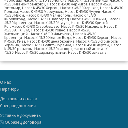
Черновцы, Насос К 45/30 Тернополь, Насос К 45/30 Винница, Насос К
45/30 Ивано-Франковск, Насос К 45/30 Чернигов, Насос К 45/30
Житомир, Насос К 45/30 Херсон, Насос К 45/30 Харьков, Насос К 45/30
Полтава, Насос К 45/30 Мариуполь, Насос К 45/30 Чугуев, Насос К
45/30 Изюм, Насос К 45/30 Мелитополь, Насос К 45/30
Кировоград, Насос К 45/30 Павлоград, Насос К 45/30 Нежин, Насос К
45/30 Кременчуг, Насос К 45/30 Чугуев, Насос К 45/30 Кривой
Рог, Насос К 45/30 Старобешево, Насос К 45/30 Никополь, Насос К
45/30 АР КРЫМ, Насос К 45/30 Ровно, Насос К 45/30
Хмельницкий, Насос К 45/30 Ильичевск, Насос К 45/30
Кременчуг, Насос К 45/30 Желтые Воды, Насос К 45/30 Херсон, Насос
К 45/30 Киев, Насос К 45/30 цена Украина, Насос К 45/30 стоимость
Украина, Насос К 45/30 купить Украина, Насос К 45/30 чертеж, Насос
К 45/30 размеры, Насос К 45/30 паспорт, Насосный агрегат К
45/30, Насос К 45/30 характеристики, Насос К 45/30 заказать.
О нас
Партнеры
Доставка и оплата
Спецпредложения
Уставные документы
Образец договора