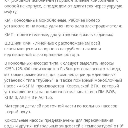
К - (основное исполнение) горизонтальные консольные с
опорой на корпусе, с подводом от двигателя через упругую
муфту;
КМ - консольные моноблочные. Рабочее колесо
установлено на конце удлиненного вала электродвигателя;
КМП - повысительные, для установки в жилых зданиях;
ЦВЦ или КМЛ - линейные с расположением осей
всасывающего и напорного патрубков в линию и
вертикальной осью вращения ротора.
В консольных насосах типа К следует выделить насосы
K250-125-400 производства Рыбницкого насосного завода,
которые применяются для комплектации дождевальных
установок типа "Кубань", а также пожар­ный моноблочный
насос - 4К-6ПМ производства Ковельской ВТК, который
устанавливается на поливочных машинах типа ПМ-ВОВ,
КПМ-3, АКПН-3 и АС-155.
Материал деталей проточной части консольных насосов
- серый чугун.
Консольные насосы предназначены для перекачивания
воды и других нейтральных жидкостей с температурой от 0°