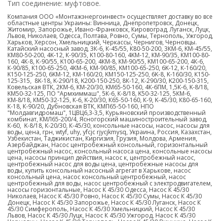
Тип соединение: муфтовое.
Компания ООО «Монтажэнергоинвест» осуществляет доставку во все
областные центры Украины: Винница, Днепропетровск, Донецк,
Житомир, Запорожье, Ивано-Франковск, Кировоград, Луганск, Луцк,
Львов, Николаев, Одесса, Полтава, Ровно, Сумы, Тернополь, Ужгород,
Харьков, Херсон, Хмельницкий, Черкассы, Чернигов, Черновцы.
Катайский насосный завод, 3К-6, К-45/55, К80-50-200, 3КМ-6, KM-45/55,
КМ80-50-200, 4K-12, К-90/35, K100-80-160, 4KM-12, КМ-90/35, КМ100-80-
160, 4К-8, К-90/55, K100-65-200, 4КМ-8, КМ-90/55, KM100-65-200, 4К-6,
К-90/85, К100-65-250, 4КМ-6, КМ-90/85, KM100-65-250, 6K-12, К-160/20,
K150-125-250, 6KM-12, КМ-160/20, KM150-125-250, 6K-8, K-160/30, К150-
125-315, 8K-18, K-290/18, K200-150-250, 8К-12, К-290/30, K200-150-315,
Ковельская ВТК, 2КМ-6, КМ-20/30, KM65-50-160, 4К-6ПМ, 1,5К-6, K-8/18,
KM50-32-125, ПО "Армхиммаш", 5К-6, К-8/18, K50-32-125, 5КМ-6,
КМ-8/18, КМ50-32-125, К-6, K-20/30, К65-50-160, К-9, K-45/30, К80-65-160,
К-18, К-90/20, Дубновская ВТК, КМП65-50-160, НПО
"Молдавгидромаш", 1ЦВЦ6,3-3,5, Курьяновский производственный
комбинат, КМЛ65-200/4, Ясногорский машиностроительный завод,
К-60, K-8/18, К-20/30, К-45/30, консольные насосы, насос, насосы для
воды, цена, грн,
wtyf
, uhy, yfcjc rjycjkmysq, Украина, Россия, Казахстан,
Узбекистан, Таджикистан, Киргизия, Грузия, Молдова, Армения,
Азербайджан, Насос центробежный консольный, горизонтальный
центробежный насос, консольный насоса цена, консольные насосы
цена, насосы принцип действия, насос к, центробежный насос,
центробежный насос для воды цена, центробежные насосы для
воды, купить консольный насосный агрегат в Харькове, насос
консольный цена, насос консольный центробежный, насос
центробежный для воды, насос центробежный с электродвигателем,
насосы горизонтальные, Насос К 45/30 Одесса, Насос К 45/30
Николаев, Насос К 45/30 Ровно, Насос К 45/30 Сумы, Насос К 45/30
Донецк, Насос К 45/30 Запорожье, Насос К 45/30 Луганск, Насос К
45/30 Симферополь, Насос К 45/30 Хмельницкий, Насос К 45/30
Львов, Насос К 45/30 Луцк, Насос К 45/30 Ужгород, Насос К 45/30