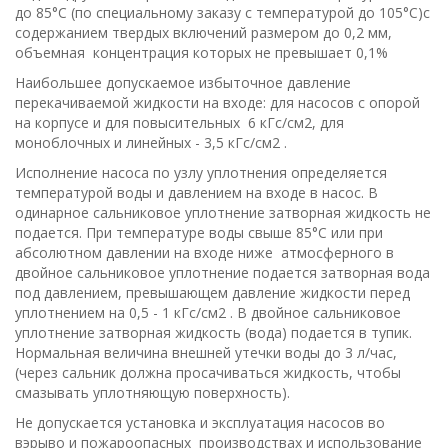
до 85°С (по специальному заказу с температурой до 105°С)с
содержанием твердых включений размером до 0,2 мм,
объемная концентрация которых не превышает 0,1%
Наибольшее допускаемое избыточное давление
перекачиваемой жидкости на входе: для насосов с опорой
на корпусе и для повысительных 6 кГс/cм2, для
моноблочных и линейных - 3,5 кГс/см2 .
Исполнение насоса по узлу уплотнения определяется
температурой воды и давлением на входе в насос. В
одинарное сальниковое уплотнение затворная жидкость не
подается. При температуре воды свыше 85°С или при
абсолютном давлении на входе ниже атмосферного в
двойное сальниковое уплотнение подается затворная вода
под давлением, превышающем давление жидкости перед
уплотнением на 0,5 - 1 кГс/см2 . В двойное сальниковое
уплотнение затворная жидкость (вода) подается в тупик.
Нормальная величина внешней утечки воды до 3 л/час,
(через сальник должна просачиваться жидкость, чтобы
смазывать уплотняющую поверхность).
Не допускается установка и эксплуатация насосов во
вэрыво и пожароопасных производствах и использование