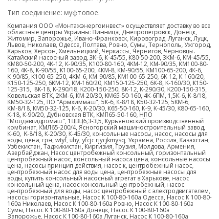
Тип соединение: муфтовое.
Компания ООО «Монтажэнергоинвест» осуществляет доставку во все
областные центры Украины: Винница, Днепропетровск, Донецк,
Житомир, Запорожье, Ивано-Франковск, Кировоград, Луганск, Луцк,
Львов, Николаев, Одесса, Полтава, Ровно, Сумы, Тернополь, Ужгород,
Харьков, Херсон, Хмельницкий, Черкассы, Чернигов, Черновцы.
Катайский насосный завод, 3К-6, К-45/55, К80-50-200, 3КМ-6, KM-45/55,
КМ80-50-200, 4K-12, К-90/35, K100-80-160, 4KM-12, КМ-90/35, КМ100-80-
160, 4К-8, К-90/55, K100-65-200, 4КМ-8, КМ-90/55, KM100-65-200, 4К-6,
К-90/85, К100-65-250, 4КМ-6, КМ-90/85, KM100-65-250, 6K-12, К-160/20,
K150-125-250, 6KM-12, КМ-160/20, KM150-125-250, 6K-8, K-160/30, К150-
125-315, 8K-18, K-290/18, K200-150-250, 8К-12, К-290/30, K200-150-315,
Ковельская ВТК, 2КМ-6, КМ-20/30, KM65-50-160, 4К-6ПМ, 1,5К-6, K-8/18,
KM50-32-125, ПО "Армхиммаш", 5К-6, К-8/18, K50-32-125, 5КМ-6,
КМ-8/18, КМ50-32-125, К-6, K-20/30, К65-50-160, К-9, K-45/30, К80-65-160,
К-18, К-90/20, Дубновская ВТК, КМП65-50-160, НПО
"Молдавгидромаш", 1ЦВЦ6,3-3,5, Курьяновский производственный
комбинат, КМЛ65-200/4, Ясногорский машиностроительный завод,
К-60, K-8/18, К-20/30, К-45/30, консольные насосы, насос, насосы для
воды, цена, грн,
wtyf
, uhy, yfcjc rjycjkmysq, Украина, Россия, Казахстан,
Узбекистан, Таджикистан, Киргизия, Грузия, Молдова, Армения,
Азербайджан, Насос центробежный консольный, горизонтальный
центробежный насос, консольный насоса цена, консольные насосы
цена, насосы принцип действия, насос к, центробежный насос,
центробежный насос для воды цена, центробежные насосы для
воды, купить консольный насосный агрегат в Харькове, насос
консольный цена, насос консольный центробежный, насос
центробежный для воды, насос центробежный с электродвигателем,
насосы горизонтальные, Насос К 100-80-160а Одесса, Насос К 100-80-
160а Николаев, Насос К 100-80-160а Ровно, Насос К 100-80-160а
Сумы, Насос К 100-80-160а Донецк, Насос К 100-80-160а
Запорожье, Насос К 100-80-160а Луганск, Насос К 100-80-160а