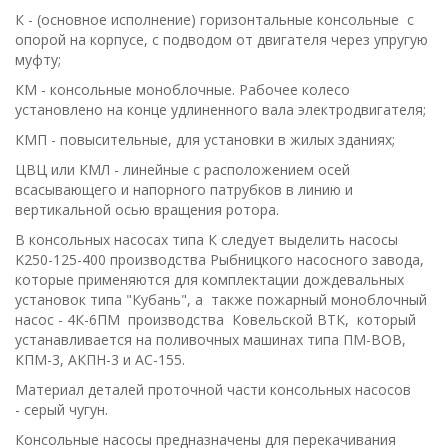
К - (основное исполнение) горизонтальные консольные с
опорой на корпусе, с подводом от двигателя через упругую
муфту;
КМ - консольные моноблочные. Рабочее колесо
установлено на конце удлиненного вала электродвигателя;
КМП - повысительные, для установки в жилых зданиях;
ЦВЦ или КМЛ - линейные с расположением осей
всасывающего и напорного патрубков в линию и
вертикальной осью вращения ротора.
В консольных насосах типа К следует выделить насосы
K250-125-400 производства Рыбницкого насосного завода,
которые применяются для комплектации дождевальных
установок типа "Кубань", а также пожар­ный моноблочный
насос - 4К-6ПМ производства Ковельской ВТК, который
устанавливается на поливочных машинах типа ПМ-ВОВ,
КПМ-3, АКПН-3 и АС-155.
Материал деталей проточной части консольных насосов
- серый чугун.
Консольные насосы предназначены для перекачивания