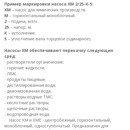
Пример маркировки насоса ХМ 2/25-К-5:
ХМ
– насос для химических производств.
М
– горизонтальный моноблочный.
2
– подача, м3/ч.
25
– напор, м.
К
– исполнение.
5
– уплотнение вала торцевое (одинарное).
Насосы ХМ обеспечивают перекачку следующих
сред:
- растворители органические;
- горючие жидкости;
- ЛВЖ;
- продукты пищевые;
- дистиллированная вода;
- деионизованная вода;
- растворы водные ТМС;
- кислотные растворы;
- щелочные растворы;
- водопроводная вода;
Насос ХМ и ХМЕ - центробежный, горизонтальный,
моноблочный, одноступенчатый. Предназначен для