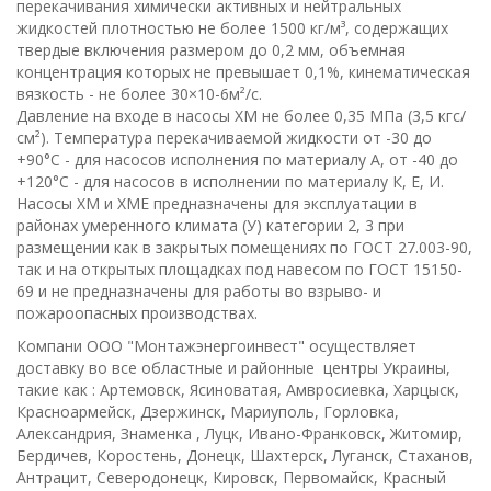
перекачивания химически активных и нейтральных
жидкостей плотностью не более 1500 кг/м³, содержащих
твердые включения размером до 0,2 мм, объемная
концентрация которых не превышает 0,1%, кинематическая
вязкость - не более 30×10-6м²/с.
Давление на входе в насосы ХМ не более 0,35 МПа (3,5 кгс/
см²). Температура перекачиваемой жидкости от -30 до
+90°С - для насосов исполнения по материалу А, от -40 до
+120°С - для насосов в исполнении по материалу К, Е, И.
Насосы ХМ и ХМЕ предназначены для эксплуатации в
районах умеренного климата (У) категории 2, 3 при
размещении как в закрытых помещениях по ГОСТ 27.003-90,
так и на открытых площадках под навесом по ГОСТ 15150-
69 и не предназначены для работы во взрыво- и
пожароопасных производствах.
Компани ООО "Монтажэнергоинвест" осуществляет
доставку во все областные и районные центры Украины,
такие как : Артемовск, Ясиноватая, Амвросиевка, Харцыск,
Красноармейск, Дзержинск, Мариуполь, Горловка,
Александрия, Знаменка , Луцк, Ивано-Франковск, Житомир,
Бердичев, Коростень, Донецк, Шахтерск, Луганск, Стаханов,
Антрацит, Северодонецк, Кировск, Первомайск, Красный