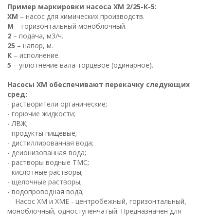
Пример маркировки насоса ХМ 2/25-К-5:
ХМ
– насос для химических производств.
М
– горизонтальный моноблочный.
2
– подача, м3/ч.
25
– напор, м.
К
– исполнение.
5
– уплотнение вала торцевое (одинарное).
Насосы ХМ обеспечивают перекачку следующих
сред:
- растворители органические;
- горючие жидкости;
- ЛВЖ;
- продукты пищевые;
- дистиллированная вода;
- деионизованная вода;
- растворы водные ТМС;
- кислотные растворы;
- щелочные растворы;
- водопроводная вода;
Насос ХМ и ХМЕ - центробежный, горизонтальный,
моноблочный, одноступенчатый. Предназначен для