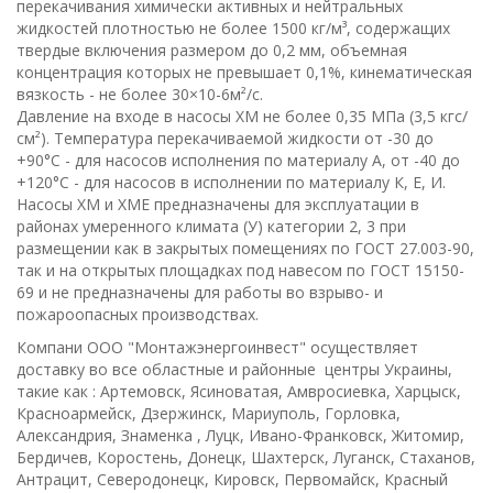
перекачивания химически активных и нейтральных
жидкостей плотностью не более 1500 кг/м³, содержащих
твердые включения размером до 0,2 мм, объемная
концентрация которых не превышает 0,1%, кинематическая
вязкость - не более 30×10-6м²/с.
Давление на входе в насосы ХМ не более 0,35 МПа (3,5 кгс/
см²). Температура перекачиваемой жидкости от -30 до
+90°С - для насосов исполнения по материалу А, от -40 до
+120°С - для насосов в исполнении по материалу К, Е, И.
Насосы ХМ и ХМЕ предназначены для эксплуатации в
районах умеренного климата (У) категории 2, 3 при
размещении как в закрытых помещениях по ГОСТ 27.003-90,
так и на открытых площадках под навесом по ГОСТ 15150-
69 и не предназначены для работы во взрыво- и
пожароопасных производствах.
Компани ООО "Монтажэнергоинвест" осуществляет
доставку во все областные и районные центры Украины,
такие как : Артемовск, Ясиноватая, Амвросиевка, Харцыск,
Красноармейск, Дзержинск, Мариуполь, Горловка,
Александрия, Знаменка , Луцк, Ивано-Франковск, Житомир,
Бердичев, Коростень, Донецк, Шахтерск, Луганск, Стаханов,
Антрацит, Северодонецк, Кировск, Первомайск, Красный