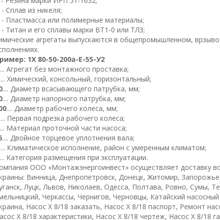
- Резина марки ИРП 51-1632;
- Сплав из никеля;
- Пластмасса или полимерные материалы;
- Титан и его сплавы марки
ВТ
1
-0 или ТЛЗ;
имические агрегаты выпускаются в общепромышленном, врзыв
сполнениях.
ример
:
1
Х
80-50-
200
а
-Е-
5
5-
У
2
.... Агрегат без монтажного проставка;
.... Химический, консольный, горизонтальный;
0
.... Диаметр всасывающего патрубка, мм;
0
.... Диаметр напорного патрубка, мм;
00
.... Диаметр рабочего колеса, мм;
.... Первая подрезка рабочего колеса;
.... Материал проточной части насоса;
5
.... Двойное торцевое уплотнения вала;
.... Климатическое исполнение, район с умеренным климатом;
.... Категория размещения при эксплуатации.
омпания ООО «Монтажэнергоинвест» осуществляет доставку во
краины: Винница, Днепропетровск, Донецк, Житомир, Запорожье
уганск, Луцк, Львов, Николаев, Одесса, Полтава, Ровно, Сумы, Т
мельницкий, Черкассы, Чернигов, Черновцы, Катайский насосный 
краина, Насос Х 8/18 заказать, Насос Х 8/18 паспорт, Ремонт насо
асос Х 8/18 характеристики, Насос Х 8/18 чертеж, Насос Х 8/18