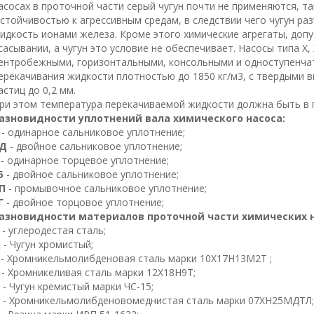
асосах в проточной части серый чугун почти не применяются, та
стойчивостью к агрессивным средам, в следствии чего чугун ра
идкость ионами железа. Кроме этого химические агрегаты, доп
сасывании, а чугун это условие не обеспечивает. Насосы типа Х, 
ентробежными, горизонтальными, консольными и одноступенча
ерекачивания жидкости плотностью до 1850 кг/
м
3
, с твердыми 
астиц до 0,
2
мм
.
ри этом температура перекачиваемой жидкости должна быть в 
азновидности уплотнений вала химического насоса:
- одинарное сальниковое уплотнение;
Д
- двойное сальниковое уплотнение;
- одинарное торцевое уплотнение;
5
- двойное сальниковое уплотнение;
П
- промывочное сальниковое уплотнение;
Г
- двойное торцовое уплотнение;
азновидности материалов проточной части химических н
- углеродестая сталь;
Д
- Чугун хромистый;
- Хромникельмолибденовая сталь марки
10
Х
17
Н
13
М
2
Т
;
К
- Хромникеливая сталь марки
12
Х
18
Н
9
Т
;
Л
- Чугун кремистый марки ЧС-15;
- Хромникельмолибденовомеднистая сталь марки
07
ХН
25
МДТЛ
;