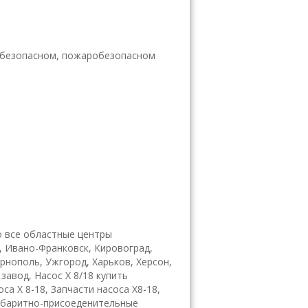
обезопасном, пожаробезопасном
 все областные центры
, Ивано-Франковск, Кировоград,
ернополь, Ужгород, Харьков, Херсон,
завод, Насос Х 8/18 купить
са Х 8-18, Запчасти насоса Х8-18,
 габаритно-присоеденительные