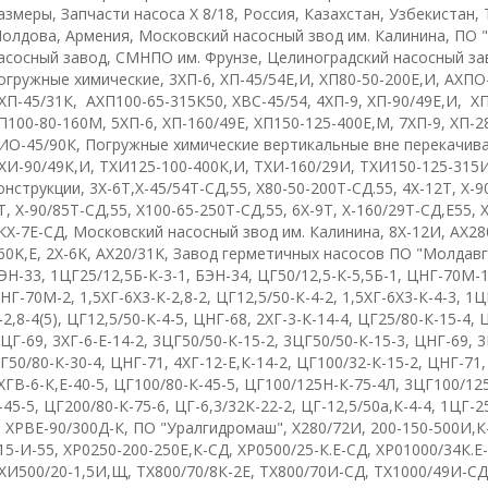
азмеры, Запчасти насоса Х 8/18, Россия, Казахстан, Узбекистан, 
олдова, Армения, Московский насосный звод им. Калинина, ПО 
асосный завод, СМНПО им. Фрунзе, Целиноградский насосный за
огружные химические
,
3ХП-6
,
ХП-45/54Е,И
,
ХП80-50-200Е,И
,
АХПО
ХП-45/31К
,
АХП100-65-315К50
, Х
ВС-45/54
,
4ХП-9
,
ХП-90/49Е,И
,
ХП
П100-80-160М
,
5ХП-6
,
ХП-160/49Е
,
ХП150-125-400Е,М
,
7ХП-9, ХП-2
ИО-45/90К
,
Погружные химические вертикальные вне перекачив
ХИ-90/49К,И
,
ТХИ125-100-400К,И
,
ТХИ-160/29И
,
ТХИ150-125-315
онструкции
,
3
X
-6
T
,
Х-45/54Т-СД,55
,
Х80-50-200Т-СД.55
,
4
X
-12
T,
Х-9
T
,
Х-90/85Т-СД,55
,
Х100-65-250Т-СД,55
,
6Х-9Т
,
Х-160/29Т-СД,Е55
,
КХ-7Е-СД
,
Московский насосный звод им. Калинина
,
8Х-12И
,
АХ28
60
K
,
E
,
2
X
-6
K,
AX
20/31
K
,
Завод герметичных насосов ПО "Молдав
ЭН-33
,
1ЦГ25/12,5Б-К-3-1
,
БЭН-34
,
ЦГ50/12,5-К-5,5Б-1
,
ЦНГ-70М-
НГ-70М-2
,
1,5ХГ-6Х3-К-2,8-2
,
ЦГ12,5/50-К-4-2
,
1,5ХГ-6Х3-К-4-3
,
1Ц
-2,8-4(5)
,
ЦГ12,5/50-К-4-5
,
ЦНГ-68
,
2ХГ-3-К-14-4
,
ЦГ25/80-К-15-4
,
ЦГ-69
,
3ХГ-6-Е-14-2
,
3ЦГ50/50-К-15-2
,
3ЦГ50/50-К-15-3
,
ЦНГ-69
,
3
Г50/80-К-30-4
,
ЦНГ-71
,
4ХГ-12-Е,К-14-2
,
ЦГ100/32-К-15-2
,
ЦНГ-71
ХГВ-6-К,Е-40-5
,
ЦГ100/80-К-45-5
,
ЦГ100/125Н-К-75-4Л
,
3ЦГ100/125
-45-5
,
ЦГ200/80-К-75-6
,
ЦГ-6,3/32К-22-2
,
ЦГ-12,5/50а,К-4-4
,
1ЦГ-25
,
ХРВЕ-90/300Д-К
,
ПО "Уралгидромаш"
,
Х280/72И
,
200-150-500И,К
15-И-55
,
ХР0250-200-250Е,К-СД
,
ХР0500/25-К.Е-СД
,
ХР01000/34К.Е
ХИ500/20-1,5И,Щ
,
ТХ800/70/8К-2Е
,
ТХ800/70И-СД
,
ТХ1000/49И-СД