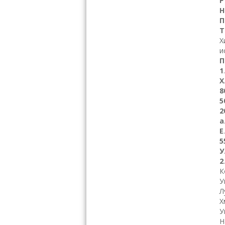
Р
Н
П
Т
Х
и
П
1
Х
8
5
2
а
Е
5
У
2
К
У
Л
Х
У
Н