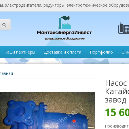
, электродвигатели, редукторы, электротехническое оборудов
Наши партнеры
Доставка и оплата
Портфолио
О н
лавная
Насос 
Катай
завод
15 6
Производит