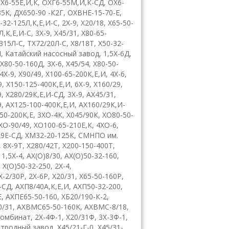
,
Х6-55Е,И,К
,
ОХГ6-55М,И,К-СД
,
ОХ6-
35
K
,
ДХ650-90 -К2Г
,
OX
В
HE
-15-70-
E
,
-32-125Л,К,Е,И-С
,
2
X
-9
,
X
20/18
,
Х65-50-
Л,К,Е,И-С
,
3Х-9
,
Х45/31
,
Х80-65-
315Л-С
,
ТХ72/20Л-С
,
Х8/18Т
,
X
50-32-
П
, К
атайский насосный завод
,
1,5Х-6Д
,
Х80-50-160Д
, 3
Х-6
,
Х45/54
,
Х80-50-
4
X
-9
,
Х90/49
,
Х100-65-200К,Е,И
, 4
X
-6
,
9
,
Х150-125-400К,Е,И
,
6
X
-9
,
Х160/29
,
9
,
Х280/29К,Е,И-СД
,
3Х-9
,
АХ45/31
,
9
,
АХ125-100-400К,Е,И
,
АХ160/29К,И-
50-200
K
,
E
,
3ХО-4К
,
Х045/90К
,
ХО80-50-
ХО-90/49
,
ХО100-65-210Е,К
,
4
X
О-6
,
29Е-СД
,
ХМ32-20-125К
,
СМНПО им.
,
8Х-9Т
,
Х280/42Т
,
Х200-150-400Т
,
,
1,5
X
-4
,
АХ(О)8/30
,
АХ(О)50-32-160
,
,
Х(О)50-32-250
,
2
X
-4
,
Х-2/30Р
,
2
X
-6
P
,
Х20/31
,
Х65-50-160Р
,
-СД
,
АХП8/40А,К,Е,И
,
АХП50-32-200
,
Е
,
АХПЕ65-50-160
,
ХБ20/190-К-2
,
0/31
,
AXBMC
65-50-160
K
,
AXBMC
-8/18
,
комбинат
,
2Х-4Ф-1
,
Х20/31Ф
,
3Х-3Ф-1
,
ктродный завод
,
Х45/21-Г-0
,
Х45/31-