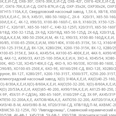
5К,Е,И-СД
,
ОХ6-30Г
,
ОХГ6-30К,Е,И-СД
, О
X
6-42Г
,
ОХГ6-42К,Е,И-СД
0Г
,
ОХГ6-70К,Е,И-СД
,
ОХГ6-87К,И-СД
,
ОХР-35х2К
,
О
XP
30х2
K
,
О
XP
ХГН15-110А,К,Е
,
Свердловский насосный завод
,
1,5
X
-6
,
X
8/18
,
Х50
25Л,К,Е,И-С
,
3Х-9
,
X
45/31
,
X
80-50-160
JI
-
C
,
2
X
-6 Х20/31
,
Х65-50-160
60И,Е,К-С
,
4
X
-12
,
Х90/33
,
Х100-80-160Л-С
,
6
X
-9
,
Х160/29
,
Х150-125-
25
T
-
C
,
Х20/18Т
,
X
65-50-160
T
-
C
,
Х40-32-125П
,
Х20/31П
,
Х65-50-160
8/18Д
,
Х50-32-125Д
,
2Х-9Д
,
Х20/18Д
,
Х65-50-125Д
,
2Х-6Д
,
Х20/31Д
,
00Д,А,К,Е,М
,
Х80-50-250К,И,М
,
4
X
-12
,
Х90/33
,
Х100-80-160Д,К,Е,И
,
90/85
,
Х100-65-250К,Е,И,М
,
Х90/140К
,
Х100-65-315К
,
5
X
-12
,
Х160/4
150-125-315К,Е,Д
,
8
X
-12
K
,
Х280/29К
,
Х200-150-315К
,
8
X
-12
,
Х280/2
Х100-65-315К.Е
, 3
АХ-6
,
АХ45/54
,
АХ100-65-400К,Е,И
,
4АХ-9
,
АХ90/4
Д
, 4
AX
-12
,
АХ90/33
,
AX
125-100-3
I
5
A
,
K
,
E
,И,Н
,
3
XO
-6
,
Х045/54
,
X
О80-
50К
,
4
XO
-12
E
,
ХО45/140К,Е-СД
,
4
X
О-9
,
ХО-90/33Е
,
ХО100-80-160Е
,
О90/85
,
ХО100-65-250Е,К
,
6ХО-9Е
,
Х0160/29Е-СД
,
8
XO
-12
E
,
Х0280/
рунзе
,
8
X
-12
T
,
Х280/29Т
,
Х200-150-315Т
,
Х500/37Т
,
Х250-200-315Т
елиноградский насосный завод
,
Х(О)
3/40А,К,Е,И
,
АХ(О)40-25-160
(О)-8/30А,К,Е,И
,
Х(О)-8/60А,К,Е,И
,
АХ(О)50-32-200
,
Х(О)-8/60А,К,Е,И
Х(О)
20/53А,К,Е,И
,
АХ(О)65-40-200
,
АХ90/19А,К,Е,И
,
АХ125-80-250
,
X
-9
P
,
45Х/31-Р-СД(3А)
,
Х80-65-160Р
,
Х160/29Р-СД
,
3
X
-9
P
,
АХ45/31Р
ХПЕ50-32-200А,К,Е
,
АХПО8/40А,К,Е
,
АХПО50-32-200
,
АХП20/31А,К,
ХИ3/40-В-М
,
АХИ3/80-В-М
,
ХП20/31М-СД
,
ХП8/18Д,П-М
,
AXBMC
-2
XBMC
50-32-125
K
,
ПО "Ливгидромаш"
,
Славянский керамический 
20/53Ф
,
4Х-4Ф-1
,
Х45/31Ф
,
5Х-6Ф-1
,
Х90/33Ф
,
Новочеркасский эле