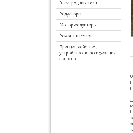
Электродвигатели
Редукторы
Мотор-редукторы
Ремонт насосов
Принцип действия,
устройство, классификация
насосов.
О
П
Н
Ч
Д
М
Н
п
а
н