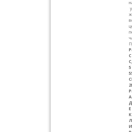
н
у
ж
в
ц
п
ч
П
Р
С
С
5
5
С
2
Р
А
Е
И