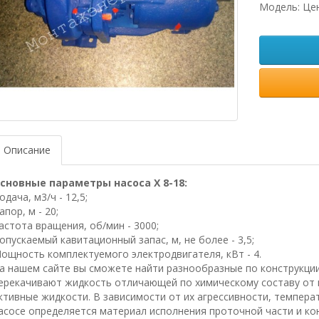
Модель: Це
Описание
сновные параметры насоса Х 8-18:
одача, м3/ч - 12,5;
апор, м - 20;
астота вращения, об/мин - 3000;
опускаемый кавитационный запас, м, не более - 3,5;
ощность комплектуемого электродвигателя, кВт - 4.
а нашем сайте вы сможете найти разнообразные по конструкци
ерекачивают жидкость отличающей по химическому составу от в
ктивные жидкости. В зависимости от их агрессивности, температ
асосе определяется материал исполнения проточной части и кон