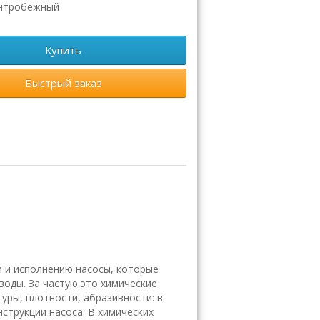
нтробежный
Купить
Быстрый заказ
и и исполнению насосы, которые
оды. За частую это химические
уры, плотности, абразивности: в
струкции насоса. В химических