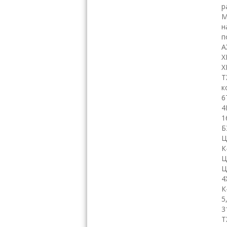
р
М
н
п
А
Х
Х
Т
к
6
4
1
Б
Ц
К
Ц
Ц
4
К
5
3
Т