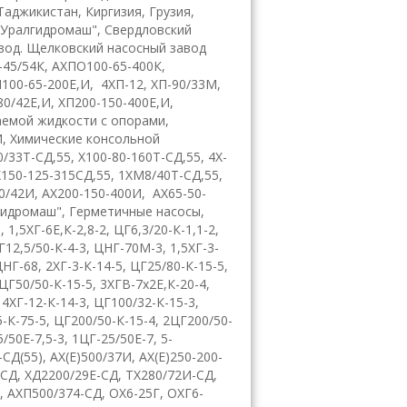
Таджикистан, Киргизия, Грузия,
"Уралгидромаш", Свердловский
вод. Щелковский насосный завод
-45/54К
,
АХПО100-65-400К
,
100-65-200Е,И
,
4ХП-12, ХП-90/33М,
80/42Е,И
,
ХП200-150-400Е,И
,
аемой жидкости с опорами
,
И
,
Химические консольной
0/33Т-СД,55
,
Х100-80-160Т-СД,55
,
4
X
-
Х150-125-315СД,55
,
1ХМ8/40Т-СД,55
,
0/42И
,
АХ200-150-400И
,
AX
65-50-
гидромаш"
,
Герметичные насосы
,
1
,
1,5ХГ-6Е,К-2,8-2
,
ЦГ6,3/20-К-1,1-2
,
Г12,5/50-К-4-3
,
ЦНГ-70М-3, 1,5ХГ-3-
ЦНГ-68
,
2ХГ-3-К-14-5
,
ЦГ25/80-К-15-5
,
ЦГ50/50-К-15-5
,
3ХГВ-7х2Е,К-20-4
,
,
4ХГ-12-К-14-3
,
ЦГ100/32-К-15-3
,
-К-75-5
,
ЦГ200/50-К-15-4
,
2ЦГ200/50-
/50Е-7,5-3
,
1ЦГ-25/50Е-7, 5-
-СД(55)
,
АХ(Е)500/37И
,
АХ(Е)250-200-
-СД
,
ХД2200/29Е-СД
, Т
Х280/72И-СД
,
,
АХП500/374-СД
,
ОХ6-25Г
,
ОХГ6-