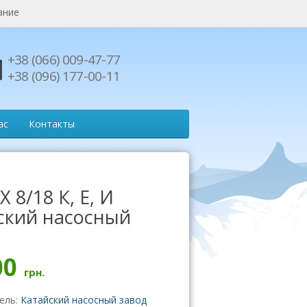
ание
+38 (066) 009-47-77
+38 (096) 177-00-11
ас
Контакты
Х 8/18 К, Е, И
ский насосный
00
грн.
ель:
Катайский насосный завод