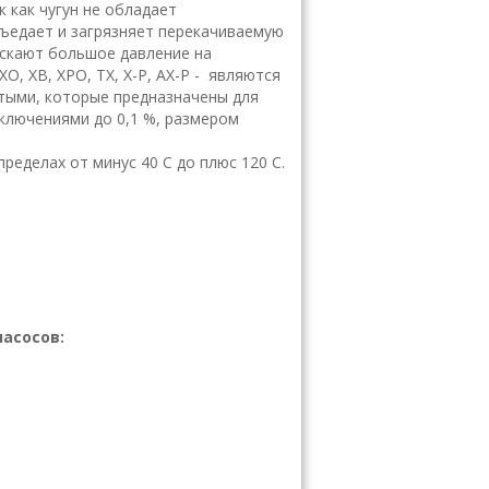
к как чугун не обладает
зъедает и загрязняет перекачиваемую
ускают большое давление на
ХО, ХВ, ХРО, ТХ, Х-Р, АХ-Р - являются
тыми, которые предназначены для
включениями до 0,
1
%, размером
пределах от минус
40
С
до плюс
120
С
.
асосов: