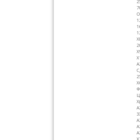
2
7
О
1
1
1
Х
2
Х
Х
А
С
2
Х
Ф
Ц
Х
А
3
А
А
A
Х