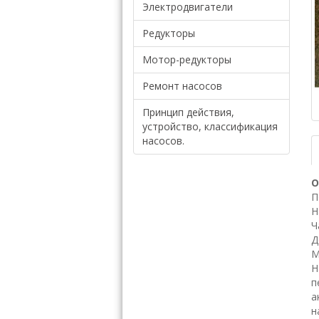
Электродвигатели
Редукторы
Мотор-редукторы
Ремонт насосов
Принцип действия,
устройство, классификация
насосов.
О
П
Н
Ч
Д
М
Н
п
а
н