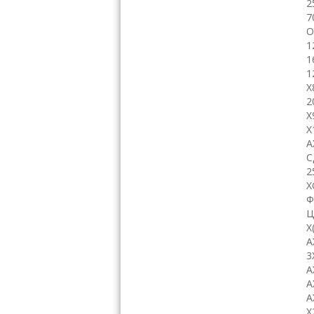
2
7
О
1
1
1
Х
2
Х
Х
А
С
2
Х
Ф
Ц
Х
А
3
А
А
A
Х