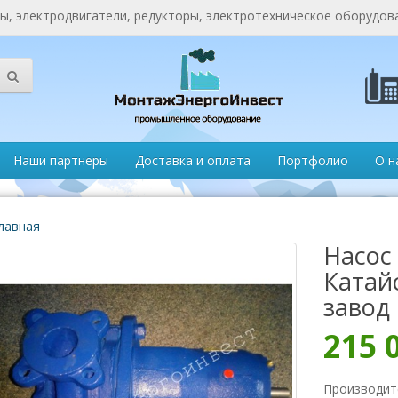
, электродвигатели, редукторы, электротехническое оборудов
Наши партнеры
Доставка и оплата
Портфолио
О н
лавная
Насос 
Катай
завод
215 
Производит