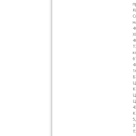
п
К
С
н
4
Х
4
Т
к
6
4
1
Б
Ц
К
Ц
Ц
4
К
5
3
Т