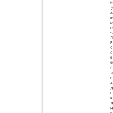
н
у
ж
в
ц
п
ч
П
Р
С
С
5
5
С
2
Р
А
Е
И