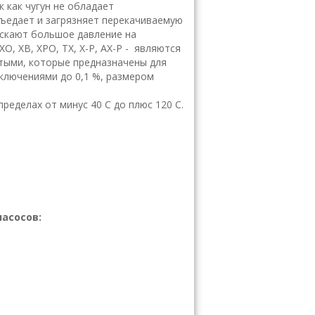
к как чугун не обладает
зъедает и загрязняет перекачиваемую
ускают большое давление на
ХО, ХВ, ХРО, ТХ, Х-Р, АХ-Р - являются
тыми, которые предназначены для
включениями до 0,
1
%, размером
пределах от минус
40
С
до плюс
120
С
.
асосов: