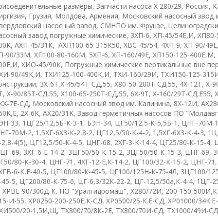
рисоеденительные размеры, Запчасти насоса Х 280/29, Россия, К
иргизия, Грузия, Молдова, Армения, Московский насосный звод 
вердловский насосный завод, СМНПО им. Фрунзе, Целиноградски
асосный завод
п
огружные химические
,
3ХП-6
,
ХП-45/54Е,И
,
ХП80-
00К
, А
ХП-45/31К
,
АХП100-65-315К50
, Х
ВС-45/54
,
4ХП-9
,
ХП-90/49Е
П-90/33М, ХП100-80-160М
,
5ХП-6
,
ХП-160/49Е
,
ХП150-125-400Е,М
,
00Е,И
,
ХИО-45/90К
,
Погружные химические вертикальные вне пе
ХИ-90/49К,И
,
ТХИ125-100-400К,И
,
ТХИ-160/29И
,
ТХИ150-125-315
онструкции
,
3
X
-6
T
,
Х-45/54Т-СД,55
,
Х80-50-200Т-СД.55
,
4
X
-12
T,
Х-9
T
,
Х-90/85Т-СД,55
,
Х100-65-250Т-СД,55
,
6Х-9Т
,
Х-160/29Т-СД,Е55
,
КХ-7Е-СД
,
Московский насосный звод им. Калинина
,
8Х-12И
,
АХ28
60
K
,
E
,
2
X
-6
K,
AX
20/31
K
,
Завод герметичных насосов ПО "Молдав
ЭН-33
,
1ЦГ25/12,5Б-К-3-1
,
БЭН-34
,
ЦГ50/12,5-К-5,5Б-1
,
ЦНГ-70М-
НГ-70М-2
,
1,5ХГ-6Х3-К-2,8-2
,
ЦГ12,5/50-К-4-2
,
1,5ХГ-6Х3-К-4-3
,
1Ц
-2,8-4(5)
,
ЦГ12,5/50-К-4-5
,
ЦНГ-68
,
2ХГ-3-К-14-4
,
ЦГ25/80-К-15-4
,
ЦГ-69
,
3ХГ-6-Е-14-2
,
3ЦГ50/50-К-15-2
,
3ЦГ50/50-К-15-3
,
ЦНГ-69
,
3
Г50/80-К-30-4
,
ЦНГ-71
,
4ХГ-12-Е,К-14-2
,
ЦГ100/32-К-15-2
,
ЦНГ-71
ХГВ-6-К,Е-40-5
,
ЦГ100/80-К-45-5
,
ЦГ100/125Н-К-75-4Л
,
3ЦГ100/125
-45-5
,
ЦГ200/80-К-75-6
,
ЦГ-6,3/32К-22-2
,
ЦГ-12,5/50а,К-4-4
,
1ЦГ-25
,
ХРВЕ-90/300Д-К
,
ПО "Уралгидромаш"
,
Х280/72И
,
200-150-500И,К
15-И-55
,
ХР0250-200-250Е,К-СД
,
ХР0500/25-К.Е-СД
,
ХР01000/34К.Е
ХИ500/20-1,5И,Щ
,
ТХ800/70/8К-2Е
,
ТХ800/70И-СД
,
ТХ1000/49И-СД