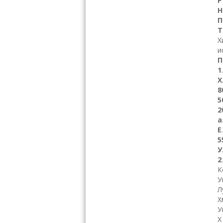
Р
Н
П
Т
Х
и
П
1
Х
8
5
2
а
Е
5
У
2
К
У
Л
Х
У
Х