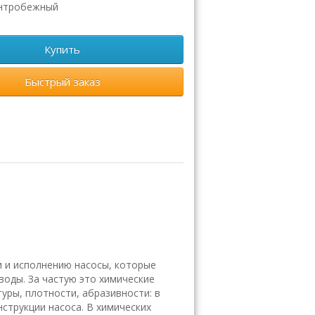
нтробежный
Купить
Быстрый заказ
и и исполнению насосы, которые
оды. За частую это химические
уры, плотности, абразивности: в
струкции насоса. В химических