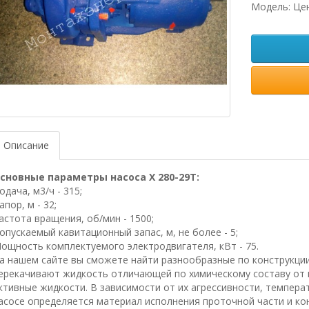
Модель: Це
Описание
сновные параметры насоса Х 280-29Т:
одача, м3/ч - 315;
апор, м - 32;
астота вращения, об/мин - 1500;
опускаемый кавитационный запас, м, не более - 5;
ощность комплектуемого электродвигателя, кВт - 75.
а нашем сайте вы сможете найти разнообразные по конструкци
ерекачивают жидкость отличающей по химическому составу от в
ктивные жидкости. В зависимости от их агрессивности, температ
асосе определяется материал исполнения проточной части и кон