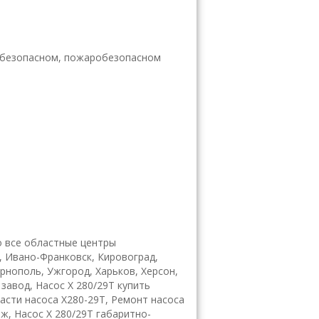
обезопасном, пожаробезопасном
 все областные центры
, Ивано-Франковск, Кировоград,
ернополь, Ужгород, Харьков, Херсон,
завод, Насос Х 280/29Т купить
части насоса Х280-29Т, Ремонт насоса
еж, Насос Х 280/29Т габаритно-