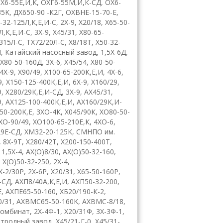
,
Х6-55Е,И,К
,
ОХГ6-55М,И,К-СД
,
ОХ6-
35
K
,
ДХ650-90 -К2Г
,
OX
В
HE
-15-70-
E
,
-32-125Л,К,Е,И-С
,
2
X
-9
,
X
20/18
,
Х65-50-
Л,К,Е,И-С
,
3Х-9
,
Х45/31
,
Х80-65-
315Л-С
,
ТХ72/20Л-С
,
Х8/18Т
,
X
50-32-
П
, К
атайский насосный завод
,
1,5Х-6Д
,
Х80-50-160Д
, 3
Х-6
,
Х45/54
,
Х80-50-
4
X
-9
,
Х90/49
,
Х100-65-200К,Е,И
, 4
X
-6
,
9
,
Х150-125-400К,Е,И
,
6
X
-9
,
Х160/29
,
9
,
Х280/29К,Е,И-СД
,
3Х-9
,
АХ45/31
,
9
,
АХ125-100-400К,Е,И
,
АХ160/29К,И-
50-200
K
,
E
,
3ХО-4К
,
Х045/90К
,
ХО80-50-
ХО-90/49
,
ХО100-65-210Е,К
,
4
X
О-6
,
29Е-СД
,
ХМ32-20-125К
,
СМНПО им.
,
8Х-9Т
,
Х280/42Т
,
Х200-150-400Т
,
,
1,5
X
-4
,
АХ(О)8/30
,
АХ(О)50-32-160
,
,
Х(О)50-32-250
,
2
X
-4
,
Х-2/30Р
,
2
X
-6
P
,
Х20/31
,
Х65-50-160Р
,
-СД
,
АХП8/40А,К,Е,И
,
АХП50-32-200
,
Е
,
АХПЕ65-50-160
,
ХБ20/190-К-2
,
0/31
,
AXBMC
65-50-160
K
,
AXBMC
-8/18
,
комбинат
,
2Х-4Ф-1
,
Х20/31Ф
,
3Х-3Ф-1
,
ктродный завод
,
Х45/21-Г-0
,
Х45/31-