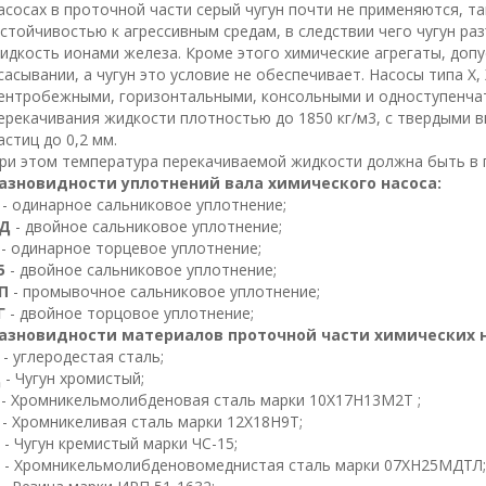
асосах в проточной части серый чугун почти не применяются, та
стойчивостью к агрессивным средам, в следствии чего чугун ра
идкость ионами железа. Кроме этого химические агрегаты, доп
сасывании, а чугун это условие не обеспечивает. Насосы типа Х, 
ентробежными, горизонтальными, консольными и одноступенча
ерекачивания жидкости плотностью до 1850 кг/
м
3
, с твердыми 
астиц до 0,
2
мм
.
ри этом температура перекачиваемой жидкости должна быть в 
азновидности уплотнений вала химического насоса:
- одинарное сальниковое уплотнение;
Д
- двойное сальниковое уплотнение;
- одинарное торцевое уплотнение;
5
- двойное сальниковое уплотнение;
П
- промывочное сальниковое уплотнение;
Г
- двойное торцовое уплотнение;
азновидности материалов проточной части химических н
- углеродестая сталь;
Д
- Чугун хромистый;
- Хромникельмолибденовая сталь марки
10
Х
17
Н
13
М
2
Т
;
К
- Хромникеливая сталь марки
12
Х
18
Н
9
Т
;
Л
- Чугун кремистый марки ЧС-15;
- Хромникельмолибденовомеднистая сталь марки
07
ХН
25
МДТЛ
;