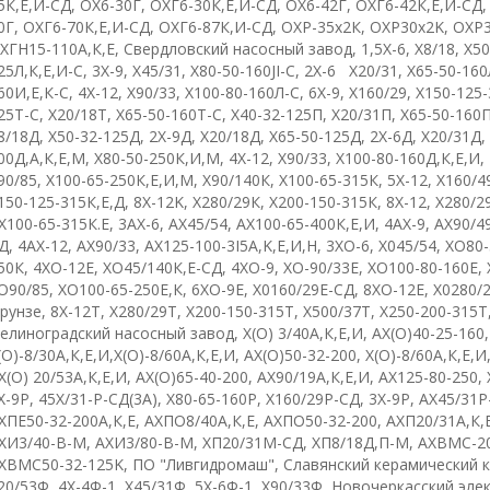
5К,Е,И-СД
,
ОХ6-30Г
,
ОХГ6-30К,Е,И-СД
, О
X
6-42Г
,
ОХГ6-42К,Е,И-СД
0Г
,
ОХГ6-70К,Е,И-СД
,
ОХГ6-87К,И-СД
,
ОХР-35х2К
,
О
XP
30х2
K
,
О
XP
ХГН15-110А,К,Е
,
Свердловский насосный завод
,
1,5
X
-6
,
X
8/18
,
Х50
25Л,К,Е,И-С
,
3Х-9
,
X
45/31
,
X
80-50-160
JI
-
C
,
2
X
-6 Х20/31
,
Х65-50-160
60И,Е,К-С
,
4
X
-12
,
Х90/33
,
Х100-80-160Л-С
,
6
X
-9
,
Х160/29
,
Х150-125-
25
T
-
C
,
Х20/18Т
,
X
65-50-160
T
-
C
,
Х40-32-125П
,
Х20/31П
,
Х65-50-160
8/18Д
,
Х50-32-125Д
,
2Х-9Д
,
Х20/18Д
,
Х65-50-125Д
,
2Х-6Д
,
Х20/31Д
,
00Д,А,К,Е,М
,
Х80-50-250К,И,М
,
4
X
-12
,
Х90/33
,
Х100-80-160Д,К,Е,И
,
90/85
,
Х100-65-250К,Е,И,М
,
Х90/140К
,
Х100-65-315К
,
5
X
-12
,
Х160/4
150-125-315К,Е,Д
,
8
X
-12
K
,
Х280/29К
,
Х200-150-315К
,
8
X
-12
,
Х280/2
Х100-65-315К.Е
, 3
АХ-6
,
АХ45/54
,
АХ100-65-400К,Е,И
,
4АХ-9
,
АХ90/4
Д
, 4
AX
-12
,
АХ90/33
,
AX
125-100-3
I
5
A
,
K
,
E
,И,Н
,
3
XO
-6
,
Х045/54
,
X
О80-
50К
,
4
XO
-12
E
,
ХО45/140К,Е-СД
,
4
X
О-9
,
ХО-90/33Е
,
ХО100-80-160Е
,
О90/85
,
ХО100-65-250Е,К
,
6ХО-9Е
,
Х0160/29Е-СД
,
8
XO
-12
E
,
Х0280/
рунзе
,
8
X
-12
T
,
Х280/29Т
,
Х200-150-315Т
,
Х500/37Т
,
Х250-200-315Т
елиноградский насосный завод
,
Х(О)
3/40А,К,Е,И
,
АХ(О)40-25-160
(О)-8/30А,К,Е,И
,
Х(О)-8/60А,К,Е,И
,
АХ(О)50-32-200
,
Х(О)-8/60А,К,Е,И
Х(О)
20/53А,К,Е,И
,
АХ(О)65-40-200
,
АХ90/19А,К,Е,И
,
АХ125-80-250
,
X
-9
P
,
45Х/31-Р-СД(3А)
,
Х80-65-160Р
,
Х160/29Р-СД
,
3
X
-9
P
,
АХ45/31Р
ХПЕ50-32-200А,К,Е
,
АХПО8/40А,К,Е
,
АХПО50-32-200
,
АХП20/31А,К,
ХИ3/40-В-М
,
АХИ3/80-В-М
,
ХП20/31М-СД
,
ХП8/18Д,П-М
,
AXBMC
-2
XBMC
50-32-125
K
,
ПО "Ливгидромаш"
,
Славянский керамический 
20/53Ф
,
4Х-4Ф-1
,
Х45/31Ф
,
5Х-6Ф-1
,
Х90/33Ф
,
Новочеркасский эле