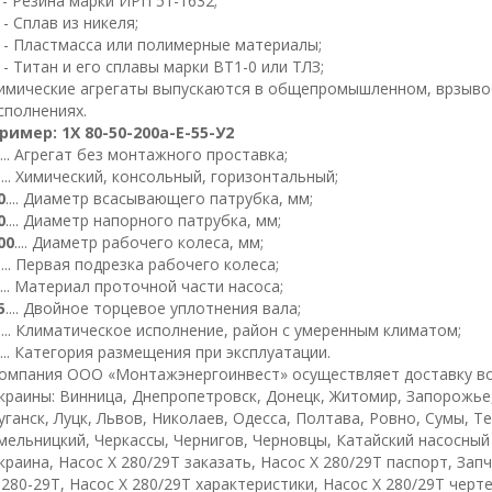
- Резина марки ИРП 51-1632;
- Сплав из никеля;
- Пластмасса или полимерные материалы;
- Титан и его сплавы марки
ВТ
1
-0 или ТЛЗ;
имические агрегаты выпускаются в общепромышленном, врзыв
сполнениях.
ример
:
1
Х
80-50-
200
а
-Е-
5
5-
У
2
.... Агрегат без монтажного проставка;
.... Химический, консольный, горизонтальный;
0
.... Диаметр всасывающего патрубка, мм;
0
.... Диаметр напорного патрубка, мм;
00
.... Диаметр рабочего колеса, мм;
.... Первая подрезка рабочего колеса;
.... Материал проточной части насоса;
5
.... Двойное торцевое уплотнения вала;
.... Климатическое исполнение, район с умеренным климатом;
.... Категория размещения при эксплуатации.
омпания ООО «Монтажэнергоинвест» осуществляет доставку во
краины: Винница, Днепропетровск, Донецк, Житомир, Запорожье
уганск, Луцк, Львов, Николаев, Одесса, Полтава, Ровно, Сумы, Т
мельницкий, Черкассы, Чернигов, Черновцы, Катайский насосный 
краина, Насос Х 280/29Т заказать, Насос Х 280/29Т паспорт, Зап
 280-29Т, Насос Х 280/29Т характеристики, Насос Х 280/29Т черт