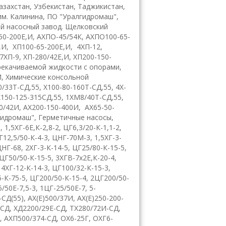
азахстан, Узбекистан, Таджикистан,
им. Калинина, ПО "Уралгидромаш",
й насосный завод. Щелковский
50-200Е,И
,
АХПО-45/54К
,
АХПО100-65-
,И
,
ХП100-65-200Е,И
,
4ХП-12,
7ХП-9, ХП-280/42Е,И
,
ХП200-150-
рекачиваемой жидкости с опорами
,
И
,
Химические консольной
0/33Т-СД,55
,
Х100-80-160Т-СД,55
,
4
X
-
Х150-125-315СД,55
,
1ХМ8/40Т-СД,55
,
0/42И
,
АХ200-150-400И
,
AX
65-50-
гидромаш"
,
Герметичные насосы
,
1
,
1,5ХГ-6Е,К-2,8-2
,
ЦГ6,3/20-К-1,1-2
,
Г12,5/50-К-4-3
,
ЦНГ-70М-3, 1,5ХГ-3-
ЦНГ-68
,
2ХГ-3-К-14-5
,
ЦГ25/80-К-15-5
,
ЦГ50/50-К-15-5
,
3ХГВ-7х2Е,К-20-4
,
,
4ХГ-12-К-14-3
,
ЦГ100/32-К-15-3
,
-К-75-5
,
ЦГ200/50-К-15-4
,
2ЦГ200/50-
/50Е-7,5-3
,
1ЦГ-25/50Е-7, 5-
-СД(55)
,
АХ(Е)500/37И
,
АХ(Е)250-200-
-СД
,
ХД2200/29Е-СД
, Т
Х280/72И-СД
,
,
АХП500/374-СД
,
ОХ6-25Г
,
ОХГ6-