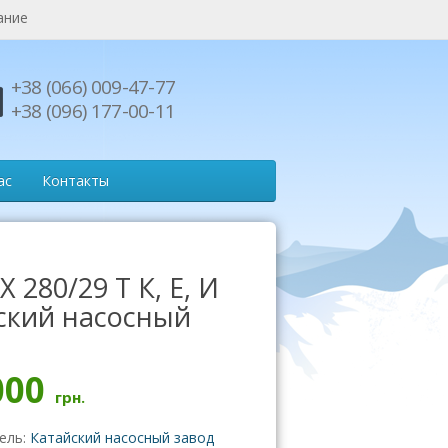
ание
+38 (066) 009-47-77
+38 (096) 177-00-11
ас
Контакты
Х 280/29 Т К, Е, И
ский насосный
000
грн.
ель:
Катайский насосный завод