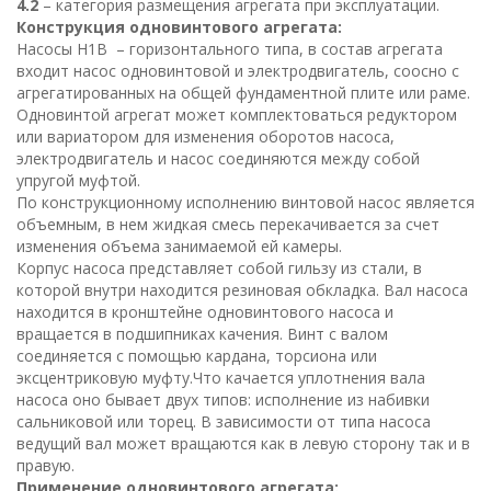
4.2
– категория размещения агрегата при эксплуатации.
Конструкция одновинтового агрегата:
Насосы Н1В – горизонтального типа, в состав агрегата
входит насос одновинтовой и электродвигатель, соосно с
агрегатированных на общей фундаментной плите или раме.
Одновинтой агрегат может комплектоваться редуктором
или вариатором для изменения оборотов насоса,
электродвигатель и насос соединяются между собой
упругой муфтой.
По конструкционному исполнению винтовой насос является
объемным, в нем жидкая смесь перекачивается за счет
изменения объема занимаемой ей камеры.
Корпус насоса представляет собой гильзу из стали, в
которой внутри находится резиновая обкладка. Вал насоса
находится в кронштейне одновинтового насоса и
вращается в подшипниках качения. Винт с валом
соединяется с помощью кардана, торсиона или
эксцентриковую муфту.Что качается уплотнения вала
насоса оно бывает двух типов: исполнение из набивки
сальниковой или торец. В зависимости от типа насоса
ведущий вал может вращаются как в левую сторону так и в
правую.
Применение одновинтового агрегата: