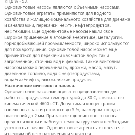
КПД % - 53.
Одновинтовые насосы являются объемными насосами.
Одновинтовые агрегаты применяются для водного
хозяйства и жилищно-комунального хозяйства для дренажа
и канализации, перекачки: нефти, нефтепродуктов,
нефтехимии. Еще одновинтовые насосы нашли свое
широкое применение в атомной энергетике, металургии,
горнодобывающей промышленности, широко используются
для пожаротушения. Одновинтовой насос может еще
применяться для перекачки как чистой воды так и
загрязненной, сточных вод и фекалия. Также винтовым
насосом можно перекачивать, дрожжи, масло, мазут,
дизельное топливо, вода с нефтепродуктами,
вода+газ+нефть, высоковязкие продукты.
Назначение винтового насоса:
Одновинтовые насосные агрегаты предназначены для
работы с продуктами температурой до 80 С, с вязкостью
кинематической 4600 сСТ. Допустимая концентрация
взвешенных частиц по массе до 5 %, размером твердых
включений до 2 мм. При заказе одновинтового насоса:
предел вязкости и рабочую температуру смеси необходимо
указывать в заявке. Одновинтовые агрегаты относятся к
изделиям общего назначения и являются