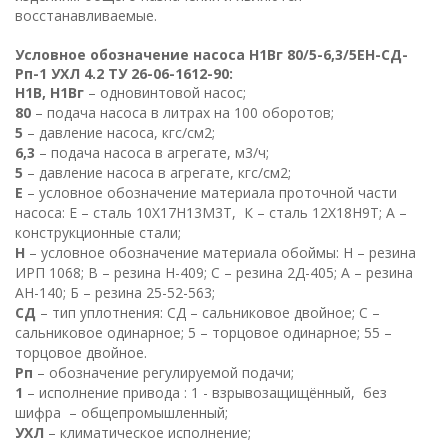
восстанавливаемые.
Условное обозначение насоса Н1Вг 80/5-6,3/5ЕН-СД-
Рп-1 УХЛ 4.2 ТУ 26-06-1612-90:
Н1В, Н1Вг
– одновинтовой насос;
80
– подача насоса в литрах на 100 оборотов;
5
– давление насоса, кгс/см2;
6,3
– подача насоса в агрегате, м3/ч;
5
– давление насоса в агрегате, кгс/см2;
Е
– условное обозначение материала проточной части
насоса: Е – сталь 10Х17Н13М3Т, К – сталь 12Х18Н9Т; А –
конструкционные стали;
Н
– условное обозначение материала обоймы: Н – резина
ИРП 1068; В – резина Н-409; С – резина 2Д-405; А – резина
АН-140; Б – резина 25-52-563;
СД
– тип уплотнения: СД – сальниковое двойное; С –
сальниковое одинарное; 5 – торцовое одинарное; 55 –
торцовое двойное.
Рп
– обозначение регулируемой подачи;
1
– исполнение привода : 1 - взрывозащищённый, без
шифра – общепромышленный;
УХЛ
– климатическое исполнение;