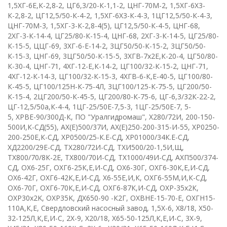
1,5ХГ-6Е,К-2,8-2
,
ЦГ6,3/20-К-1,1-2
,
ЦНГ-70М-2
,
1,5ХГ-6Х3-
К-2,8-2
,
ЦГ12,5/50-К-4-2
,
1,5ХГ-6Х3-К-4-3
,
1ЦГ12,5/50-К-4-3
,
ЦНГ-70М-3, 1,5ХГ-3-К-2,8-4(5)
,
ЦГ12,5/50-К-4-5
,
ЦНГ-68
,
2ХГ-3-К-14-4
,
ЦГ25/80-К-15-4
,
ЦНГ-68
,
2ХГ-3-К-14-5
,
ЦГ25/80-
К-15-5
,
ЦЦГ-69
,
3ХГ-6-Е-14-2
,
3ЦГ50/50-К-15-2
,
3ЦГ50/50-
К-15-3
,
ЦНГ-69
,
3ЦГ50/50-К-15-5
,
3ХГВ-7х2Е,К-20-4
,
ЦГ50/80-
К-30-4
,
ЦНГ-71
,
4ХГ-12-Е,К-14-2
,
ЦГ100/32-К-15-2
,
ЦНГ-71
,
4ХГ-12-К-14-3
,
ЦГ100/32-К-15-3
,
4ХГВ-6-К,Е-40-5
,
ЦГ100/80-
К-45-5
,
ЦГ100/125Н-К-75-4Л
,
3ЦГ100/125-К-75-5
,
ЦГ200/50-
К-15-4
,
2ЦГ200/50-К-45-5
,
ЦГ200/80-К-75-6
,
ЦГ-6,3/32К-22-2
,
ЦГ-12,5/50а,К-4-4
,
1ЦГ-25/50Е-7,5-3
,
1ЦГ-25/50Е-7, 5-
5
,
ХРВЕ-90/300Д-К
,
ПО "Уралгидромаш"
,
Х280/72И
,
200-150-
500И,К-СД(55)
,
АХ(Е)500/37И
,
АХ(Е)250-200-315-И-55
,
ХР0250-
200-250Е,К-СД
,
ХР0500/25-К.Е-СД
,
ХР01000/34К.Е-СД
,
ХД2200/29Е-СД
, Т
Х280/72И-СД
,
ТХИ500/20-1,5И,Щ
,
ТХ800/70/8К-2Е
,
ТХ800/70И-СД
,
ТХ1000/49И-СД
,
АХП500/374-
СД
,
ОХ6-25Г
,
ОХГ6-25К,Е,И-СД
,
ОХ6-30Г
,
ОХГ6-30К,Е,И-СД
,
О
X
6-42Г
,
ОХГ6-42К,Е,И-СД
,
Х6-55Е,И,К
,
ОХГ6-55М,И,К-СД
,
ОХ6-70Г
,
ОХГ6-70К,Е,И-СД
,
ОХГ6-87К,И-СД
,
ОХР-35х2К
,
О
XP
30х2
K
,
О
XP
35
K
,
ДХ650-90 -К2Г
,
OX
В
HE
-15-70-
E
,
ОХГН15-
110А,К,Е
,
Свердловский насосный завод
,
1,5
X
-6
,
X
8/18
,
Х50-
32-125Л,К,Е,И-С
,
2
X
-9
,
X
20/18
,
Х65-50-125Л,К,Е,И-С
,
3Х-9
,