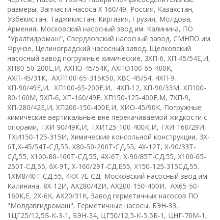
размеры, Запчасти насоса Х 160/49, Россия, Казахстан,
Узбекистан, Таджикистан, Киргизия, Грузия, Молдова,
Армения, Московский насосный звод им. Калинина, ПО
"Уралгидромаш", Свердловский насосный завод, СМНПО им.
Фрунзе, Целиноградский насосный завод. Щелковский
насосный завод
п
огружные химические
,
3ХП-6
,
ХП-45/54Е,И
,
ХП80-50-200Е,И
,
АХПО-45/54К
,
АХПО100-65-400К
,
А
ХП-45/31К
,
АХП100-65-315К50
, Х
ВС-45/54
,
4ХП-9
,
ХП-90/49Е,И
,
ХП100-65-200Е,И
,
4ХП-12, ХП-90/33М, ХП100-
80-160М
,
5ХП-6
,
ХП-160/49Е
,
ХП150-125-400Е,М
,
7ХП-9,
ХП-280/42Е,И
,
ХП200-150-400Е,И
,
ХИО-45/90К
,
Погружные
химические вертикальные вне перекачиваемой жидкости с
опорами
,
ТХИ-90/49К,И
,
ТХИ125-100-400К,И
,
ТХИ-160/29И
,
ТХИ150-125-315И
,
Химические консольной конструкции
,
3
X
-
6
T
,
Х-45/54Т-СД,55
,
Х80-50-200Т-СД.55
,
4
X
-12
T,
Х-90/33Т-
СД,55
,
Х100-80-160Т-СД,55
,
4
X
-6
T
,
Х-90/85Т-СД,55
,
Х100-65-
250Т-СД,55
,
6Х-9Т
,
Х-160/29Т-СД,Е55
,
Х150-125-315СД,55
,
1ХМ8/40Т-СД,55
,
4КХ-7Е-СД
,
Московский насосный звод им.
Калинина
,
8Х-12И
,
АХ280/42И
,
АХ200-150-400И
,
AX
65-50-
160
K
,
E
,
2
X
-6
K,
AX
20/31
K
,
Завод герметичных насосов ПО
"Молдавгидромаш"
,
Герметичные насосы
,
БЭН-33
,
1ЦГ25/12,5Б-К-3-1
,
БЭН-34
,
ЦГ50/12,5-К-5,5Б-1
,
ЦНГ-70М-1
,