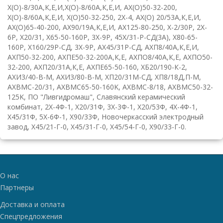
Х(О)-8/30А,К,Е,И
,
Х(О)-8/60А,К,Е,И
,
АХ(О)50-32-200
,
Х(О)-8/60А,К,Е,И
,
Х(О)50-32-250
,
2
X
-4
,
АХ(О)
20/53А,К,Е,И
,
АХ(О)65-40-200
,
АХ90/19А,К,Е,И
,
АХ125-80-250
,
Х-2/30Р
,
2
X
-
6
P
,
Х20/31
,
Х65-50-160Р
,
3
X
-9
P
,
45Х/31-Р-СД(3А)
,
Х80-65-
160Р
,
Х160/29Р-СД
,
3
X
-9
P
,
АХ45/31Р-СД
,
АХП8/40А,К,Е,И
,
АХП50-32-200
,
АХПЕ50-32-200А,К,Е
,
АХПО8/40А,К,Е
,
АХПО50-
32-200
,
АХП20/31А,К,Е
,
АХПЕ65-50-160
,
ХБ20/190-К-2
,
АХИ3/40-В-М
,
АХИ3/80-В-М
,
ХП20/31М-СД
,
ХП8/18Д,П-М
,
AXBMC
-20/31
,
AXBMC
65-50-160
K
,
AXBMC
-8/18
,
AXBMC
50-32-
125
K
,
ПО "Ливгидромаш"
,
Славянский керамический
комбинат
,
2Х-4Ф-1
,
Х20/31Ф
,
3Х-3Ф-1
,
Х20/53Ф
,
4Х-4Ф-1
,
Х45/31Ф
,
5Х-6Ф-1
,
Х90/33Ф
,
Новочеркасский электродный
завод
,
Х45/21-Г-0
,
Х45/31-Г-0
,
Х45/54-Г-0
,
Х90/33-Г-0
.
О нас
Партнеры
Доставка и оплата
Спецпредложения