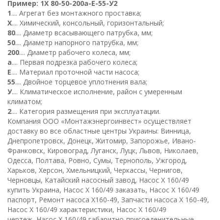
Пример
:
1
Х
80-50-
200
а
-Е-
5
5-
У
2
1
.... Агрегат без монтажного проставка;
Х
.... Химический, консольный, горизонтальный;
80
.... Диаметр всасывающего патрубка, мм;
50
.... Диаметр напорного патрубка, мм;
200
.... Диаметр рабочего колеса, мм;
а
.... Первая подрезка рабочего колеса;
Е
.... Материал проточной части насоса;
55
.... Двойное торцевое уплотнения вала;
У
.... Климатическое исполнение, район с умеренным
климатом;
2
.... Категория размещения при эксплуатации.
К
омпания ООО «Монтажэнергоинвест» осуществляет
доставку во все областные центры Украины: Винница,
Днепропетровск, Донецк, Житомир, Запорожье, Ивано-
Франковск, Кировоград, Луганск, Луцк, Львов, Николаев,
Одесса, Полтава, Ровно, Сумы, Тернополь, Ужгород,
Харьков, Херсон, Хмельницкий, Черкассы, Чернигов,
Черновцы, Катайский насосный завод, Насос Х 160/49
купить Украина, Насос Х 160/49 заказать, Насос Х 160/49
паспорт, Ремонт насоса Х160-49, Запчасти насоса Х 160-49,
Насос Х 160/49 характеристики, Насос Х 160/49
чертеж, Насос Х 160/49 габаритно-присоеденительные