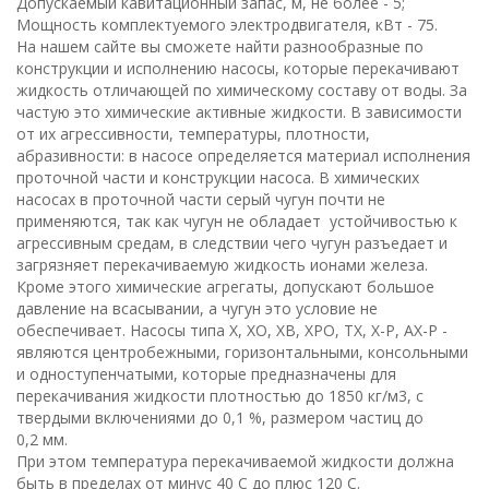
Допускаемый кавитационный запас, м, не более - 5;
Мощность комплектуемого электродвигателя, кВт - 75.
На нашем сайте вы сможете найти разнообразные по
конструкции и исполнению насосы, которые перекачивают
жидкость отличающей по химическому составу от воды. За
частую это химические активные жидкости. В зависимости
от их агрессивности, температуры, плотности,
абразивности: в насосе определяется материал исполнения
проточной части и конструкции насоса. В химических
насосах в проточной части серый чугун почти не
применяются, так как чугун не обладает устойчивостью к
агрессивным средам, в следствии чего чугун разъедает и
загрязняет перекачиваемую жидкость ионами железа.
Кроме этого химические агрегаты, допускают большое
давление на всасывании, а чугун это условие не
обеспечивает. Насосы типа Х, ХО, ХВ, ХРО, ТХ, Х-Р, АХ-Р -
являются центробежными, горизонтальными, консольными
и одноступенчатыми, которые предназначены для
перекачивания жидкости плотностью до 1850 кг/
м
3
, с
твердыми включениями до 0,
1
%, размером частиц до
0,
2
мм
.
При этом температура перекачиваемой жидкости должна
быть в пределах от минус
40
С
до плюс
120
С
.