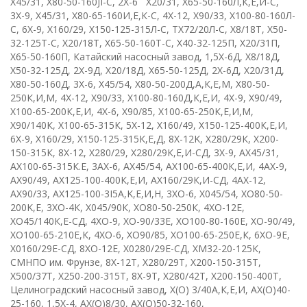
X
45/31
,
X
80-50-160
JI
-
C
,
2
X
-6 Х20/31
,
Х65-50-160Л,К,Е,И-С
,
3Х-9
,
Х45/31
,
Х80-65-160И,Е,К-С
,
4
X
-12
,
Х90/33
,
Х100-80-160Л-
С
,
6
X
-9
,
Х160/29
,
Х150-125-315Л-С
,
ТХ72/20Л-С
,
Х8/18Т
,
X
50-
32-125
T
-
C
,
Х20/18Т
,
X
65-50-160
T
-
C
,
Х40-32-125П
,
Х20/31П
,
Х65-50-160П
, К
атайский насосный завод
,
1,5Х-6Д
,
Х8/18Д
,
Х50-32-125Д
,
2Х-9Д
,
Х20/18Д
,
Х65-50-125Д
,
2Х-6Д
,
Х20/31Д
,
Х80-50-160Д
, 3
Х-6
,
Х45/54
,
Х80-50-200Д,А,К,Е,М
,
Х80-50-
250К,И,М
,
4
X
-12
,
Х90/33
,
Х100-80-160Д,К,Е,И
,
4
X
-9
,
Х90/49
,
Х100-65-200К,Е,И
, 4
X
-6
,
Х90/85
,
Х100-65-250К,Е,И,М
,
Х90/140К
,
Х100-65-315К
,
5
X
-12
,
Х160/49
,
Х150-125-400К,Е,И
,
6
X
-9
,
Х160/29
,
Х150-125-315К,Е,Д
,
8
X
-12
K
,
Х280/29К
,
Х200-
150-315К
,
8
X
-12
,
Х280/29
,
Х280/29К,Е,И-СД
,
3Х-9
,
АХ45/31
,
АХ100-65-315К.Е
, 3
АХ-6
,
АХ45/54
,
АХ100-65-400К,Е,И
,
4АХ-9
,
АХ90/49
,
АХ125-100-400К,Е,И
,
АХ160/29К,И-СД
, 4
AX
-12
,
АХ90/33
,
AX
125-100-3
I
5
A
,
K
,
E
,И,Н
,
3
XO
-6
,
Х045/54
,
X
О80-50-
200
K
,
E
,
3ХО-4К
,
Х045/90К
,
ХО80-50-250К
,
4
XO
-12
E
,
ХО45/140К,Е-СД
,
4
X
О-9
,
ХО-90/33Е
,
ХО100-80-160Е
,
ХО-90/49
,
ХО100-65-210Е,К
,
4
X
О-6
,
ХО90/85
,
ХО100-65-250Е,К
,
6ХО-9Е
,
Х0160/29Е-СД
,
8
XO
-12
E
,
Х0280/29Е-СД
,
ХМ32-20-125К
,
СМНПО им. Фрунзе
,
8
X
-12
T
,
Х280/29Т
,
Х200-150-315Т
,
Х500/37Т
,
Х250-200-315Т
,
8Х-9Т
,
Х280/42Т
,
Х200-150-400Т
,
Целиноградский насосный завод
,
Х(О)
3/40А,К,Е,И
,
АХ(О)40-
25-160
,
1,5
X
-4
,
АХ(О)8/30
,
АХ(О)50-32-160
,