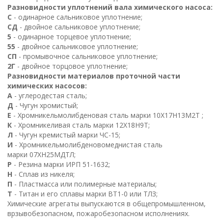
Разновидности уплотнений вала химического насоса:
С
- одинарное сальниковое уплотнение;
СД
- двойное сальниковое уплотнение;
5
- одинарное торцевое уплотнение;
55
- двойное сальниковое уплотнение;
СП
- промывочное сальниковое уплотнение;
2
Г
- двойное торцовое уплотнение;
Разновидности материалов проточной части
химических насосов:
А
- углеродестая сталь;
Д
- Чугун хромистый;
Е
- Хромникельмолибденовая сталь марки
10
Х
17
Н
13
М
2
Т
;
К
- Хромникеливая сталь марки
12
Х
18
Н
9
Т
;
Л
- Чугун кремистый марки ЧС-15;
И
- Хромникельмолибденовомеднистая сталь
марки
07
ХН
25
МДТЛ
;
Р
- Резина марки ИРП 51-1632;
Н
- Сплав из никеля;
П
- Пластмасса или полимерные материалы;
Т
- Титан и его сплавы марки
ВТ
1
-0 или ТЛЗ;
Химические агрегаты выпускаются в общепромышленном,
врзывобезопасном, пожаробезопасном исполнениях.