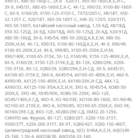
X
45/31
,
X
80-50-160
JI
-
C
,
2
X
-6 Х20/31
,
Х65-50-160Л,К,Е,И-С
,
3Х-9
,
Х45/31
,
Х80-65-160И,Е,К-С
,
4
X
-12
,
Х90/33
,
Х100-80-160Л-
С
,
6
X
-9
,
Х160/29
,
Х150-125-315Л-С
,
ТХ72/20Л-С
,
Х8/18Т
,
X
50-
32-125
T
-
C
,
Х20/18Т
,
X
65-50-160
T
-
C
,
Х40-32-125П
,
Х20/31П
,
Х65-50-160П
, К
атайский насосный завод
,
1,5Х-6Д
,
Х8/18Д
,
Х50-32-125Д
,
2Х-9Д
,
Х20/18Д
,
Х65-50-125Д
,
2Х-6Д
,
Х20/31Д
,
Х80-50-160Д
, 3
Х-6
,
Х45/54
,
Х80-50-200Д,А,К,Е,М
,
Х80-50-
250К,И,М
,
4
X
-12
,
Х90/33
,
Х100-80-160Д,К,Е,И
,
4
X
-9
,
Х90/49
,
Х100-65-200К,Е,И
, 4
X
-6
,
Х90/85
,
Х100-65-250К,Е,И,М
,
Х90/140К
,
Х100-65-315К
,
5
X
-12
,
Х160/49
,
Х150-125-400К,Е,И
,
6
X
-9
,
Х160/29
,
Х150-125-315К,Е,Д
,
8
X
-12
K
,
Х280/29К
,
Х200-
150-315К
,
8
X
-12
,
Х280/29
,
Х280/29К,Е,И-СД
,
3Х-9
,
АХ45/31
,
АХ100-65-315К.Е
, 3
АХ-6
,
АХ45/54
,
АХ100-65-400К,Е,И
,
4АХ-9
,
АХ90/49
,
АХ125-100-400К,Е,И
,
АХ160/29К,И-СД
, 4
AX
-12
,
АХ90/33
,
AX
125-100-3
I
5
A
,
K
,
E
,И,Н
,
3
XO
-6
,
Х045/54
,
X
О80-50-
200
K
,
E
,
3ХО-4К
,
Х045/90К
,
ХО80-50-250К
,
4
XO
-12
E
,
ХО45/140К,Е-СД
,
4
X
О-9
,
ХО-90/33Е
,
ХО100-80-160Е
,
ХО-90/49
,
ХО100-65-210Е,К
,
4
X
О-6
,
ХО90/85
,
ХО100-65-250Е,К
,
6ХО-9Е
,
Х0160/29Е-СД
,
8
XO
-12
E
,
Х0280/29Е-СД
,
ХМ32-20-125К
,
СМНПО им. Фрунзе
,
8
X
-12
T
,
Х280/29Т
,
Х200-150-315Т
,
Х500/37Т
,
Х250-200-315Т
,
8Х-9Т
,
Х280/42Т
,
Х200-150-400Т
,
Целиноградский насосный завод
,
Х(О)
3/40А,К,Е,И
,
АХ(О)40-
25-160
,
1,5
X
-4
,
АХ(О)8/30
,
АХ(О)50-32-160
,