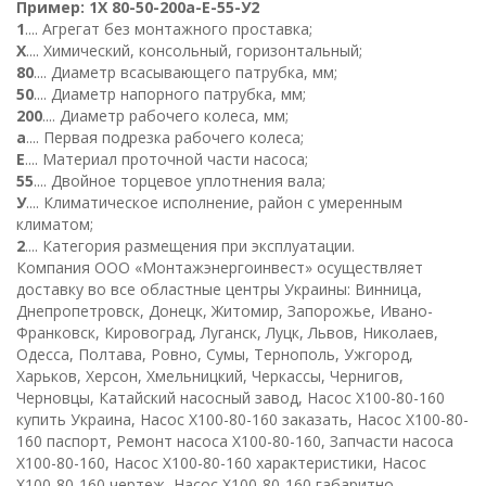
Пример
:
1
Х
80-50-
200
а
-Е-
5
5-
У
2
1
.... Агрегат без монтажного проставка;
Х
.... Химический, консольный, горизонтальный;
80
.... Диаметр всасывающего патрубка, мм;
50
.... Диаметр напорного патрубка, мм;
200
.... Диаметр рабочего колеса, мм;
а
.... Первая подрезка рабочего колеса;
Е
.... Материал проточной части насоса;
55
.... Двойное торцевое уплотнения вала;
У
.... Климатическое исполнение, район с умеренным
климатом;
2
.... Категория размещения при эксплуатации.
К
омпания ООО «Монтажэнергоинвест» осуществляет
доставку во все областные центры Украины: Винница,
Днепропетровск, Донецк, Житомир, Запорожье, Ивано-
Франковск, Кировоград, Луганск, Луцк, Львов, Николаев,
Одесса, Полтава, Ровно, Сумы, Тернополь, Ужгород,
Харьков, Херсон, Хмельницкий, Черкассы, Чернигов,
Черновцы, Катайский насосный завод, Насос Х100-80-160
купить Украина, Насос Х100-80-160 заказать, Насос Х100-80-
160 паспорт, Ремонт насоса Х100-80-160, Запчасти насоса
Х100-80-160, Насос Х100-80-160 характеристики, Насос
Х100-80-160 чертеж, Насос Х100-80-160 габаритно-