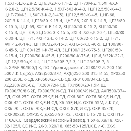
1,5ХГ-6Е,К-2,8-2
,
ЦГ6,3/20-К-1,1-2
,
ЦНГ-70М-2
,
1,5ХГ-6Х3-
К-2,8-2
,
ЦГ12,5/50-К-4-2
,
1,5ХГ-6Х3-К-4-3
,
1ЦГ12,5/50-К-4-3
,
ЦНГ-70М-3, 1,5ХГ-3-К-2,8-4(5)
,
ЦГ12,5/50-К-4-5
,
ЦНГ-68
,
2ХГ-3-К-14-4
,
ЦГ25/80-К-15-4
,
ЦНГ-68
,
2ХГ-3-К-14-5
,
ЦГ25/80-
К-15-5
,
ЦЦГ-69
,
3ХГ-6-Е-14-2
,
3ЦГ50/50-К-15-2
,
3ЦГ50/50-
К-15-3
,
ЦНГ-69
,
3ЦГ50/50-К-15-5
,
3ХГВ-7х2Е,К-20-4
,
ЦГ50/80-
К-30-4
,
ЦНГ-71
,
4ХГ-12-Е,К-14-2
,
ЦГ100/32-К-15-2
,
ЦНГ-71
,
4ХГ-12-К-14-3
,
ЦГ100/32-К-15-3
,
4ХГВ-6-К,Е-40-5
,
ЦГ100/80-
К-45-5
,
ЦГ100/125Н-К-75-4Л
,
3ЦГ100/125-К-75-5
,
ЦГ200/50-
К-15-4
,
2ЦГ200/50-К-45-5
,
ЦГ200/80-К-75-6
,
ЦГ-6,3/32К-22-2
,
ЦГ-12,5/50а,К-4-4
,
1ЦГ-25/50Е-7,5-3
,
1ЦГ-25/50Е-7, 5-
5
,
ХРВЕ-90/300Д-К
,
ПО "Уралгидромаш"
,
Х280/72И
,
200-150-
500И,К-СД(55)
,
АХ(Е)500/37И
,
АХ(Е)250-200-315-И-55
,
ХР0250-
200-250Е,К-СД
,
ХР0500/25-К.Е-СД
,
ХР01000/34К.Е-СД
,
ХД2200/29Е-СД
, Т
Х280/72И-СД
,
ТХИ500/20-1,5И,Щ
,
ТХ800/70/8К-2Е
,
ТХ800/70И-СД
,
ТХ1000/49И-СД
,
АХП500/374-
СД
,
ОХ6-25Г
,
ОХГ6-25К,Е,И-СД
,
ОХ6-30Г
,
ОХГ6-30К,Е,И-СД
,
О
X
6-42Г
,
ОХГ6-42К,Е,И-СД
,
Х6-55Е,И,К
,
ОХГ6-55М,И,К-СД
,
ОХ6-70Г
,
ОХГ6-70К,Е,И-СД
,
ОХГ6-87К,И-СД
,
ОХР-35х2К
,
О
XP
30х2
K
,
О
XP
35
K
,
ДХ650-90 -К2Г
,
OX
В
HE
-15-70-
E
,
ОХГН15-
110А,К,Е
,
Свердловский насосный завод
,
1,5
X
-6
,
X
8/18
,
Х50-
32-125Л,К,Е,И-С
,
2
X
-9
,
X
20/18
,
Х65-50-125Л,К,Е,И-С
,
3Х-9
,