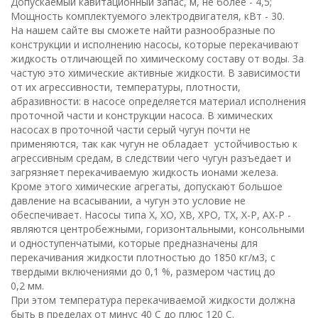
Допускаемый кавитационный запас, м, не более - 4,5;
Мощность комплектуемого электродвигателя, кВт - 30.
На нашем сайте вы сможете найти разнообразные по
конструкции и исполнению насосы, которые перекачивают
жидкость отличающей по химическому составу от воды. За
частую это химические активные жидкости. В зависимости
от их агрессивности, температуры, плотности,
абразивности: в насосе определяется материал исполнения
проточной части и конструкции насоса. В химических
насосах в проточной части серый чугун почти не
применяются, так как чугун не обладает устойчивостью к
агрессивным средам, в следствии чего чугун разъедает и
загрязняет перекачиваемую жидкость ионами железа.
Кроме этого химические агрегаты, допускают большое
давление на всасывании, а чугун это условие не
обеспечивает. Насосы типа Х, ХО, ХВ, ХРО, ТХ, Х-Р, АХ-Р -
являются центробежными, горизонтальными, консольными
и одноступенчатыми, которые предназначены для
перекачивания жидкости плотностью до 1850 кг/
м
3
, с
твердыми включениями до 0,
1
%, размером частиц до
0,
2
мм
.
При этом температура перекачиваемой жидкости должна
быть в пределах от минус
40
С
до плюс
120
С
.