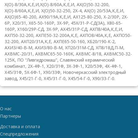
Х(О)-8/30А,К,Е,И
,
Х(О)-8/60А,К,Е,И
,
АХ(О)50-32-200
,
Х(О)-8/60А,К,Е,И
,
Х(О)50-32-250
,
2
X
-4
,
АХ(О)
20/53А,К,Е,И
,
АХ(О)65-40-200
,
АХ90/19А,К,Е,И
,
АХ125-80-250
,
Х-2/30Р
,
2
X
-
6
P
,
Х20/31
,
Х65-50-160Р
,
3
X
-9
P
,
45Х/31-Р-СД(3А)
,
Х80-65-
160Р
,
Х160/29Р-СД
,
3
X
-9
P
,
АХ45/31Р-СД
,
АХП8/40А,К,Е,И
,
АХП50-32-200
,
АХПЕ50-32-200А,К,Е
,
АХПО8/40А,К,Е
,
АХПО50-
32-200
,
АХП20/31А,К,Е
,
АХПЕ65-50-160
,
ХБ20/190-К-2
,
АХИ3/40-В-М
,
АХИ3/80-В-М
,
ХП20/31М-СД
,
ХП8/18Д,П-М
,
AXBMC
-20/31
,
AXBMC
65-50-160
K
,
AXBMC
-8/18
,
AXBMC
50-32-
125
K
,
ПО "Ливгидромаш"
,
Славянский керамический
комбинат
,
2Х-4Ф-1
,
Х20/31Ф
,
3Х-3Ф-1
,
Х20/53Ф
,
4Х-4Ф-1
,
Х45/31Ф
,
5Х-6Ф-1
,
Х90/33Ф
,
Новочеркасский электродный
завод
,
Х45/21-Г-0
,
Х45/31-Г-0
,
Х45/54-Г-0
,
Х90/33-Г-0
.
О нас
Партнеры
Доставка и оплата
Спецпредложения