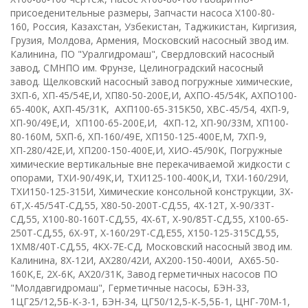
присоеденительные размеры, Запчасти насоса Х100-80-
160, Россия, Казахстан, Узбекистан, Таджикистан, Киргизия,
Грузия, Молдова, Армения, Московский насосный звод им.
Калинина, ПО "Уралгидромаш", Свердловский насосный
завод, СМНПО им. Фрунзе, Целиноградский насосный
завод. Щелковский насосный завод
п
огружные химические
,
3ХП-6
,
ХП-45/54Е,И
,
ХП80-50-200Е,И
,
АХПО-45/54К
,
АХПО100-
65-400К
, А
ХП-45/31К
,
АХП100-65-315К50
, Х
ВС-45/54
,
4ХП-9
,
ХП-90/49Е,И
,
ХП100-65-200Е,И
,
4ХП-12, ХП-90/33М, ХП100-
80-160М
,
5ХП-6
,
ХП-160/49Е
,
ХП150-125-400Е,М
,
7ХП-9,
ХП-280/42Е,И
,
ХП200-150-400Е,И
,
ХИО-45/90К
,
Погружные
химические вертикальные вне перекачиваемой жидкости с
опорами
,
ТХИ-90/49К,И
,
ТХИ125-100-400К,И
,
ТХИ-160/29И
,
ТХИ150-125-315И
,
Химические консольной конструкции
,
3
X
-
6
T
,
Х-45/54Т-СД,55
,
Х80-50-200Т-СД.55
,
4
X
-12
T,
Х-90/33Т-
СД,55
,
Х100-80-160Т-СД,55
,
4
X
-6
T
,
Х-90/85Т-СД,55
,
Х100-65-
250Т-СД,55
,
6Х-9Т
,
Х-160/29Т-СД,Е55
,
Х150-125-315СД,55
,
1ХМ8/40Т-СД,55
,
4КХ-7Е-СД
,
Московский насосный звод им.
Калинина
,
8Х-12И
,
АХ280/42И
,
АХ200-150-400И
,
AX
65-50-
160
K
,
E
,
2
X
-6
K,
AX
20/31
K
,
Завод герметичных насосов ПО
"Молдавгидромаш"
,
Герметичные насосы
,
БЭН-33
,
1ЦГ25/12,5Б-К-3-1
,
БЭН-34
,
ЦГ50/12,5-К-5,5Б-1
,
ЦНГ-70М-1
,