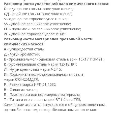
Разновидности уплотнений вала химического насоса:
С
- одинарное сальниковое уплотнение;
СД
- двойное сальниковое уплотнение;
5
- одинарное торцевое уплотнение;
55
- двойное сальниковое уплотнение;
СП
- промывочное сальниковое уплотнение;
2
Г
- двойное торцовое уплотнение;
Разновидности материалов проточной части
химических насосов:
А
- углеродестая сталь;
Д
- Чугун хромистый;
Е
- Хромникельмолибденовая сталь марки
10
Х
17
Н
13
М
2
Т
;
К
- Хромникеливая сталь марки
12
Х
18
Н
9
Т
;
Л
- Чугун кремистый марки ЧС-15;
И
- Хромникельмолибденовомеднистая сталь
марки
07
ХН
25
МДТЛ
;
Р
- Резина марки ИРП 51-1632;
Н
- Сплав из никеля;
П
- Пластмасса или полимерные материалы;
Т
- Титан и его сплавы марки
ВТ
1
-0 или ТЛЗ;
Химические агрегаты выпускаются в общепромышленном,
врзывобезопасном, пожаробезопасном исполнениях.