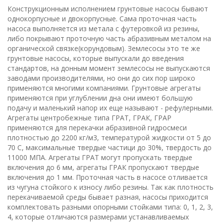
Конструкционным исполнением грунтовые насосы бывают
однокорпусные и двокорпусные. Сама проточная часть
насоса выполняется из метала с футеровкой из резины,
либо покрывают проточную часть абразивным металом на
органической связке(корундовым). Землесосы это те же
грунтовые насосы, которые выпускали до введения
стандартов, на донным момент землесосы не выпускаются
заводами производителями, но они до сих пор широко
применяются многими компаниями. Грунтовые агрегаты
применяются при углублении дна они имеют большую
подачу и маленький напор их еще называют - рефулерными.
Агрегаты центробежные типа ГРАТ, ГРАК, ГРАР
применяются для перекачки абразивной гидросмеси
плотностью до 2200 кг/м3, температурой жидкости от 5 до
70 С, максимальные твердые частици до 30%, твердость до
11000 МПА. Агрегаты ГРАТ могут пропускать твердые
включения до 6 мм, агрегаты ГРАК пропускают твердые
включения до 1 мм. Проточная часть в насосе отливается
из чугуна стойкого к износу либо резины. Так как плотность
перекачиваемой среды бывает разная, насосы приходится
комплектовать разными опорными стойками типа: 0, 1, 2, 3,
4, которые отличаются размерами устанавливаемых