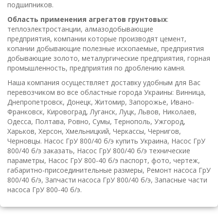
подшипников.
Область применения агрегатов грунтовых
:
теплоэлектростанции, алмазодобывающие
предприятия, компании которые производят цемент,
копании добывающие полезные ископаемые, предприятия
добывающие золото, металургические предприятия, горная
промышленность, предприятия по дроблению камня.
Наша компания осуществляет доставку удобным для Вас
перевозчиком во все областные города Украины: Винница,
Днепропетровск, Донецк, Житомир, Запорожье, Ивано-
Франковск, Кировоград, Луганск, Луцк, Львов, Николаев,
Одесса, Полтава, Ровно, Сумы, Тернополь, Ужгород,
Харьков, Херсон, Хмельницкий, Черкассы, Чернигов,
Черновцы. Насос ГрУ 800/40 б/э купить Украина, Насос ГрУ
800/40 б/э заказать, Насос ГрУ 800/40 б/э технические
параметры, Насос ГрУ 800-40 б/э паспорт, фото, чертеж,
габаритно-присоединительные размеры, Ремонт насоса ГрУ
800/40 б/э, Запчасти насоса ГрУ 800/40 б/э, Запасные части
насоса ГрУ 800-40 б/э.