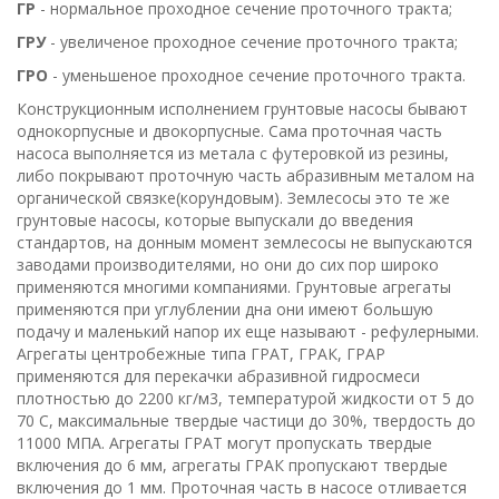
ГР
- нормальное проходное сечение проточного тракта;
ГРУ
- увеличеное проходное сечение проточного тракта;
ГРО
- уменьшеное проходное сечение проточного тракта.
Конструкционным исполнением грунтовые насосы бывают
однокорпусные и двокорпусные. Сама проточная часть
насоса выполняется из метала с футеровкой из резины,
либо покрывают проточную часть абразивным металом на
органической связке(корундовым). Землесосы это те же
грунтовые насосы, которые выпускали до введения
стандартов, на донным момент землесосы не выпускаются
заводами производителями, но они до сих пор широко
применяются многими компаниями. Грунтовые агрегаты
применяются при углублении дна они имеют большую
подачу и маленький напор их еще называют - рефулерными.
Агрегаты центробежные типа ГРАТ, ГРАК, ГРАР
применяются для перекачки абразивной гидросмеси
плотностью до 2200 кг/м3, температурой жидкости от 5 до
70 С, максимальные твердые частици до 30%, твердость до
11000 МПА. Агрегаты ГРАТ могут пропускать твердые
включения до 6 мм, агрегаты ГРАК пропускают твердые
включения до 1 мм. Проточная часть в насосе отливается