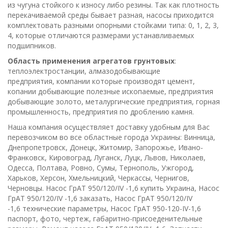
из чугуна стойкого к износу либо резины. Так как плотность
перекачиваемой среды бывает разная, насосы приходится
комплектовать разными опорными стойками типа: 0, 1, 2, 3,
4, которые отличаются размерами устанавливаемых
подшипников.
Область применения агрегатов грунтовых
:
теплоэлектростанции, алмазодобывающие
предприятия, компании которые производят цемент,
копании добывающие полезные ископаемые, предприятия
добывающие золото, металургические предприятия, горная
промышленность, предприятия по дроблению камня.
Наша компания осуществляет доставку удобным для Вас
перевозчиком во все областные города Украины: Винница,
Днепропетровск, Донецк, Житомир, Запорожье, Ивано-
Франковск, Кировоград, Луганск, Луцк, Львов, Николаев,
Одесса, Полтава, Ровно, Сумы, Тернополь, Ужгород,
Харьков, Херсон, Хмельницкий, Черкассы, Чернигов,
Черновцы. Насос ГрАТ 950/120/IV -1,6 купить Украина, Насос
ГрАТ 950/120/IV -1,6 заказать, Насос ГрАТ 950/120/IV
-1,6 технические параметры, Насос ГрАТ 950-120-ІV-1,6
паспорт, фото, чертеж, габаритно-присоеденительные