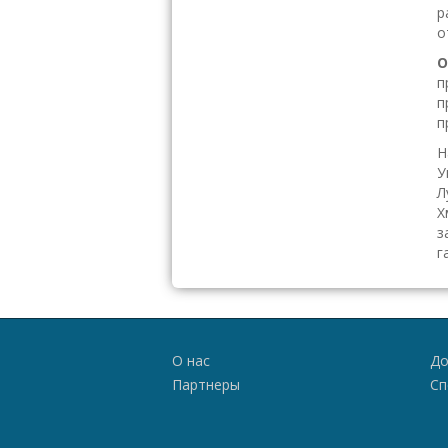
р
о
О
п
п
п
Н
У
Л
Х
з
г
О нас
До
Партнеры
Сп