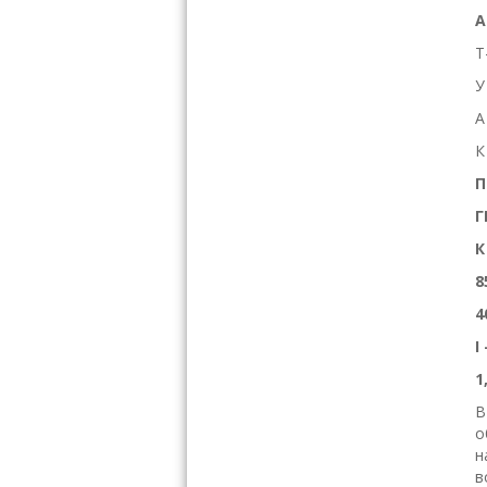
А
Т
У
А
К
П
Г
К
8
4
І 
1
В
о
н
в