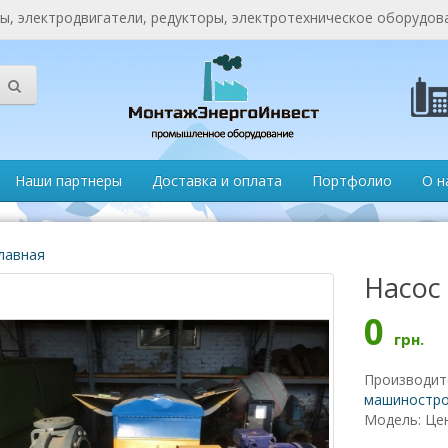
, электродвигатели, редукторы, электротехническое оборудов
Наши партнеры
Доставка и оплата
Портфолио
О н
лавная
Насос 
0
грн.
Производит
машиностро
Модель: Це