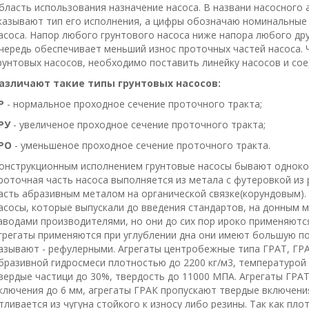
бласть использования назначение насоса. В названи насосного 
казывают тип его исполнения, а цифры обозначаю номинальные
асоса. Напор любого грунтового насоса ниже напора любого дру
чередь обеспечивает меньший износ проточных частей насоса. 
рунтовых насосов, необходимо поставить линейку насосов и сое
азличают такие типы грунтовых насосов:
Р
- нормальное проходное сечение проточного тракта;
РУ
- увеличеное проходное сечение проточного тракта;
РО
- уменьшеное проходное сечение проточного тракта.
онструкционным исполнением грунтовые насосы бывают одноко
роточная часть насоса выполняется из метала с футеровкой из
асть абразивным металом на органической связке(корундовым).
асосы, которые выпускали до введения стандартов, на донным 
аводами производителями, но они до сих пор ироко применяютс
грегаты применяются при углублении дна они имеют большую по
азывают - рефулерными. Агрегаты центробежные типа ГРАТ, ГРА
бразивной гидросмеси плотностью до 2200 кг/м3, температурой 
вердые частици до 30%, твердость до 11000 МПА. Агрегаты ГРА
ключения до 6 мм, агрегаты ГРАК пропускают твердые включения
тливается из чугуна стойкого к износу либо резины. Так как пл