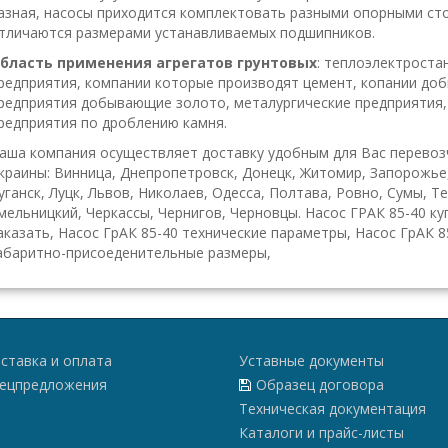
азная, насосы приходится комплектовать разными опорными стойк
тличаются размерами устанавливаемых подшипников.
бласть применения агрегатов грунтовых
: теплоэлектрост
редприятия, компании которые производят цемент, копании до
редприятия добывающие золото, металургические предприятия,
редприятия по дроблению камня.
аша компания осуществляет доставку удобным для Вас перевоз
краины: Винница, Днепропетровск, Донецк, Житомир, Запорожье
уганск, Луцк, Львов, Николаев, Одесса, Полтава, Ровно, Сумы, Т
мельницкий, Черкассы, Чернигов, Черновцы. Насос ГРАК 85-40 куп
аказать, Насос ГрАК 85-40 технические параметры, Насос ГрАК 8
абаритно-присоеденительные размеры,
ставка и оплата
Уставные документы
ецпредложения
Образец договора
Техническая документация
Каталоги и прайс-листы