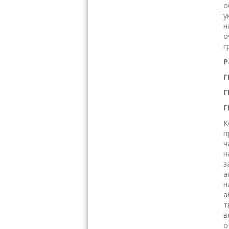
о
у
н
о
г
Р
Г
Г
Г
К
п
ч
н
з
а
н
а
т
в
о