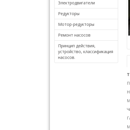
Электродвигатели
Редукторы
Мотор-редукторы
Ремонт насосов
Принцип действия,
устройство, классификация
насосов.
Т
П
Н
М
Ч
Г
М