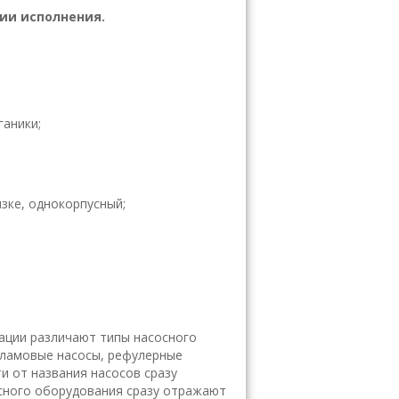
ции исполнения.
ганики;
зке, однокорпусный;
тации различают типы насосного
шламовые насосы, рефулерные
ти от названия насосов сразу
сного оборудования сразу отражают