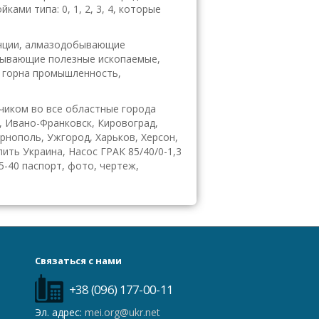
ами типа: 0, 1, 2, 3, 4, которые
анции, алмазодобывающие
бывающие полезные ископаемые,
 горна промышленность,
чиком во все областные города
, Ивано-Франковск, Кировоград,
ернополь, Ужгород, Харьков, Херсон,
ить Украина, Насос ГРАК 85/40/0-1,3
5-40 паспорт, фото, чертеж,
Связаться с нами
+38 (096) 177-00-11
Эл. адрес:
mei.org@ukr.net