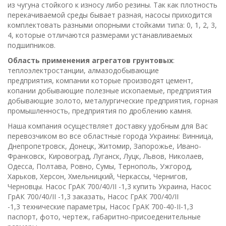
из чугуна стойкого к износу либо резины. Так как плотность
перекачиваемой среды бывает разная, насосы приходится
комплектовать разными опорными стойками типа: 0, 1, 2, 3,
4, которые отличаются размерами устанавливаемых
подшипников.
Область применения агрегатов грунтовых
:
теплоэлектростанции, алмазодобывающие
предприятия, компании которые производят цемент,
копании добывающие полезные ископаемые, предприятия
добывающие золото, металургические предприятия, горная
промышленность, предприятия по дроблению камня.
Наша компания осуществляет доставку удобным для Вас
перевозчиком во все областные города Украины: Винница,
Днепропетровск, Донецк, Житомир, Запорожье, Ивано-
Франковск, Кировоград, Луганск, Луцк, Львов, Николаев,
Одесса, Полтава, Ровно, Сумы, Тернополь, Ужгород,
Харьков, Херсон, Хмельницкий, Черкассы, Чернигов,
Черновцы. Насос ГрАК 700/40/II -1,3 купить Украина, Насос
ГрАК 700/40/II -1,3 заказать, Насос ГрАК 700/40/II
-1,3 технические параметры, Насос ГрАК 700-40-ІI-1,3
паспорт, фото, чертеж, габаритно-присоеденительные