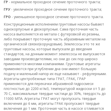
ГР
- нормальное проходное сечение проточного тракта;
ГРУ
- увеличеное проходное сечение проточного тракта;
ГРО
- уменьшеное проходное сечение проточного тракта.
Конструкционным исполнением грунтовые насосы бывают
однокорпусные и двокорпусные. Сама проточная часть
насоса выполняется из метала с футеровкой из резины,
либо покрывают проточную часть абразивным металом на
органической связке(корундовым). Землесосы это те же
грунтовые насосы, которые выпускали до введения
стандартов, на донным момент землесосы не выпускаются
заводами производителями, но они до сих пор широко
применяются многими компаниями. Грунтовые агрегаты
применяются при углублении дна они имеют большую
подачу и маленький напор их еще называют - рефулерными.
Агрегаты центробежные типа ГРАТ, ГРАК, ГРАР
применяются для перекачки абразивной гидросмеси
плотностью до 2200 кг/м3, температурой жидкоски от 5 до
70 С, максимальные твердые частици до 30%, твердость до
11000 МПА. Агрегаты ГРАТ могут пропускать твердые
включения до 6 мм, агрегаты ГРАК пропускают твердые
включения до 1 мм. Проточная часть в насосе отливается