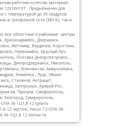
рытым рабочим колесом, материал
и 12Х18Н10Т . Предназначен для
и с температурой до 90 градусов.
к в трехфазной сети (380 В), так и
во все областные и районные центры
ск, Красноармейск, Дзержинск,
ковск, Житомир, Бердичев, Коростень,
ировск, Первомайск, Красный Луч,
рнополь, Полтава Днепропетровск, ,
рновцы, Днепродзержинск, Никополь,
ртемовск, Ясиноватая, Амвросиевка,
ндрия, Знаменка , Луцк, Ивано-
анск, Стаханов, Антрацит,
инница, Запорожье, Кривой Рог,
Чернигов, Прилуки, Симферополь,
я, Белгород, Симферополь,
2-ОПА 36-1Ц1,8-12 купить
1,8-12 чертеж, Насос Г2-ОПА 36-
А 36-1Ц1,8-12 запчасти.