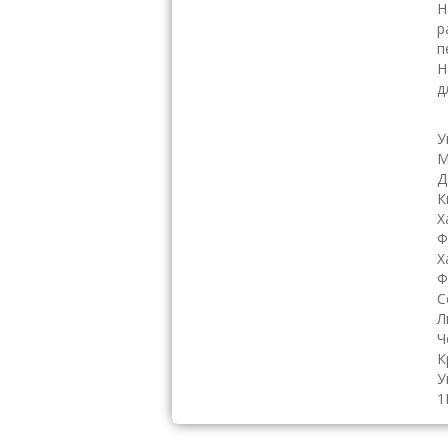
Н
р
п
Н
д
У
М
Д
К
Х
Ф
Х
Ф
С
Л
Ч
К
У
1