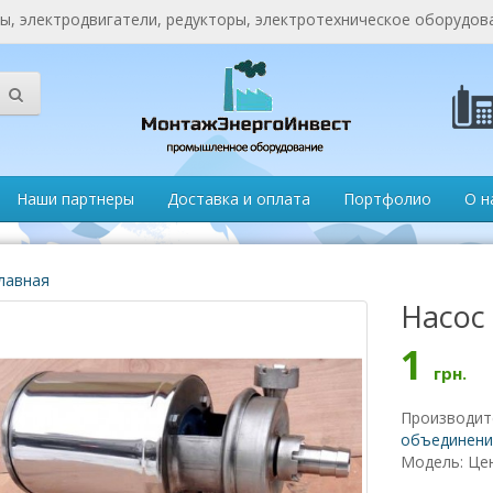
, электродвигатели, редукторы, электротехническое оборудов
Наши партнеры
Доставка и оплата
Портфолио
О н
лавная
Насос
1
грн.
Производит
объединени
Модель: Це