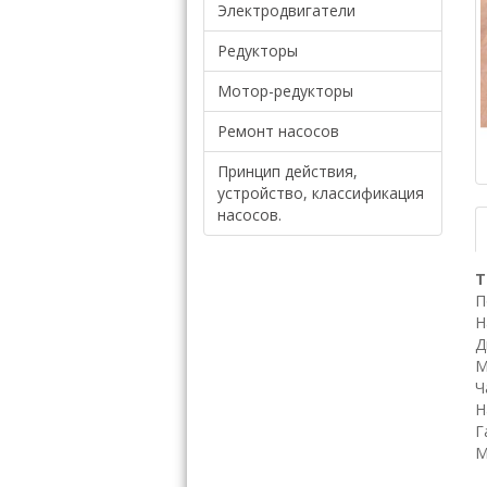
Электродвигатели
Редукторы
Мотор-редукторы
Ремонт насосов
Принцип действия,
устройство, классификация
насосов.
Т
П
Н
Д
М
Ч
Н
Г
М