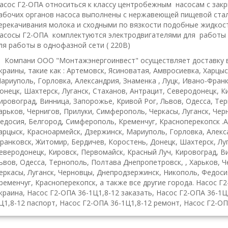
асос Г2-ОПА относиться к классу центробежным насосам с зак
абочих органов насоса выполнены с нержавеющей пищевой стал
ерекачивания молока и сходными по вязкости подобные жидкост
асосы Г2-ОПА комплектуются электродвигателями для работы ка
ля работы в однофазной сети ( 220В)
Компани ООО "Монтажэнергоинвест" осуществляет доставку 
краины, такие как : Артемовск, Ясиноватая, Амвросиевка, Харцы
ариуполь, Горловка, Александрия, Знаменка , Луцк, Ивано-Фран
онецк, Шахтерск, Луганск, Стаханов, Антрацит, Северодонецк, К
ировоград, Винница, Запорожье, Кривой Рог, Львов, Одесса, Те
арьков, Чернигов, Прилуки, Симферополь, Черкасы, Луганск, Че
едосия, Белгород, Симферополь, Кременчуг, Красноперекопск .А
арцыск, Красноармейск, Дзержинск, Мариуполь, Горловка, Алекса
ранковск, Житомир, Бердичев, Коростень, Донецк, Шахтерск, Луг
еверодонецк, Кировск, Первомайск, Красный Луч, Кировоград, В
ьвов, Одесса, Тернополь, Полтава Днепропетровск, , Харьков, 
еркасы, Луганск, Черновцы, Днепродзержинск, Никополь, Федоси
ременчуг, Красноперекопск, а также все другие города. Насос Г
краина, Насос Г2-ОПА 36-1Ц1,8-12 заказать, Насос Г2-ОПА 36-1Ц
Ц1,8-12 паспорт, Насос Г2-ОПА 36-1Ц1,8-12 ремонт, Насос Г2-ОП