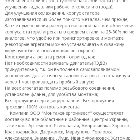
Уменьшено количество ступеней насосной части (за счет
улучшения гидравлики рабочего колеса и отвода);
Для улучшения охлаждения, корпус статора
изготавливается из более тонкого металла, чем прежде;
За счет уменьшения размеров насосной части и облегчения
корпуса статора, агрегаты в среднем стали на 25-30% легче
аналогов, что удобно при транспортировке и монтаже
(некоторые агрегаты можно устанавливать в скважину
«вручную» без использования автокрана);
Конструкция агрегата ремонтопригодная;
Нет необходимости заливать двигатель(ПЭДВ)
принудительно, т.к. он выполнен в самозаполняемом
исполнении, достаточно установить агрегат в скважину и
через 1 час производить пробный запуск;
На всех агрегатах помимо резьбового соединения,
установлен фланец для удобства монтажа;
Вся продукция сертифицированная. Вся продукция
проходит 100% контроль качества.
Компани ООО "Монтажэнергоинвест" осуществляет
доставку во все областные и районные центры Украины,
такие как : Артемовск, Ясиноватая, Амвросиевка, Харцыск,
Красноармейск, Дзержинск, Мариуполь, Горловка,
Александрия, Знаменка , Луцк, Ивано-Франковск, Житомир,