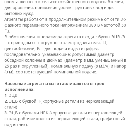
промышленного и сельскохозяйственного водоснабжения,
для орошения, понижения уровня грунтовых вод и для
бытовых нужд.
Агрегаты работают в продолжительном режиме от сети 3-х
фазного переменного тока напряжением 380 В частотой 50
Гц.
В обозначении типоразмера агрегата входят: буквы ЭЦВ (Э
– с приводом от погружного электродвигателя, Ц –
центробежный, В – для подачи воды) и цифры,
последовательно указывающие: допустимый диаметр
обсадной колонны в дюймах (диаметр в мм, уменьшенный в
25 раз и округленный), номинальную подачу (в м3/ч) и напор
(в м), соответствующий номинальной подаче.
Насосные агрегаты изготавливаются в трех
исполнениях:
1
. ЭЦВ
2.
ЭЦВ с буквой Н( корпусные детали из нержавеющей
стали)
3.
ЭЦВ с буквами НРК (корпусные детали из нержавеющей
стали, рабочие колеса из нержавеющей стали, графитовый
подпятник).