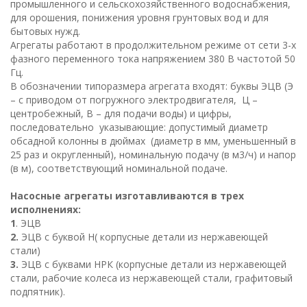
промышленного и сельскохозяйственного водоснабжения,
для орошения, понижения уровня грунтовых вод и для
бытовых нужд.
Агрегаты работают в продолжительном режиме от сети 3-х
фазного переменного тока напряжением 380 В частотой 50
Гц.
В обозначении типоразмера агрегата входят: буквы ЭЦВ (Э
– с приводом от погружного электродвигателя, Ц –
центробежный, В – для подачи воды) и цифры,
последовательно указывающие: допустимый диаметр
обсадной колонны в дюймах (диаметр в мм, уменьшенный в
25 раз и округленный), номинальную подачу (в м3/ч) и напор
(в м), соответствующий номинальной подаче.
Насосные агрегаты изготавливаются в трех
исполнениях:
1
. ЭЦВ
2.
ЭЦВ с буквой Н( корпусные детали из нержавеющей
стали)
3.
ЭЦВ с буквами НРК (корпусные детали из нержавеющей
стали, рабочие колеса из нержавеющей стали, графитовый
подпятник).