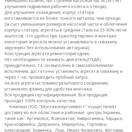
Уменьшено количество ступеней насосной части (за счет
улучшения гидравлики рабочего колеса и отвода);
Для улучшения охлаждения, корпус статора
изготавливается из более тонкого металла, чем прежде;
За счет уменьшения размеров насосной части и облегчения
корпуса статора, агрегаты в среднем стали на 25-30% легче
аналогов, что удобно при транспортировке и монтаже
(некоторые агрегаты можно устанавливать в скважину
«вручную» без использования автокрана);
Конструкция агрегата ремонтопригодная;
Нет необходимости заливать двигатель(ПЭДВ)
принудительно, т.к. он выполнен в самозаполняемом
исполнении, достаточно установить агрегат в скважину и
через 1 час производить пробный запуск;
На всех агрегатах помимо резьбового соединения,
установлен фланец для удобства монтажа;
Вся продукция сертифицированная. Вся продукция
проходит 100% контроль качества.
Компани ООО "Монтажэнергоинвест" осуществляет
доставку во все областные и районные центры Украины,
такие как : Артемовск, Ясиноватая, Амвросиевка, Харцыск,
Красноармейск, Дзержинск, Мариуполь, Горловка,
Александрия, Знаменка , Луцк, Ивано-Франковск, Житомир,