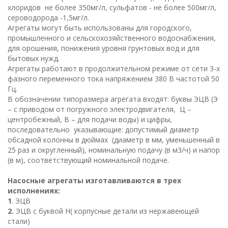
хлоридов не более 350мг/л, сульфатов - не более 500мг/л,
сероводорода -1,5мг/л.
Агрегаты могут быть использованы для городского,
промышленного и сельскохозяйственного водоснабжения,
для орошения, понижения уровня грунтовых вод и для
бытовых нужд.
Агрегаты работают в продолжительном режиме от сети 3-х
фазного переменного тока напряжением 380 В частотой 50
Гц.
В обозначении типоразмера агрегата входят: буквы ЭЦВ (Э
– с приводом от погружного электродвигателя, Ц –
центробежный, В – для подачи воды) и цифры,
последовательно указывающие: допустимый диаметр
обсадной колонны в дюймах (диаметр в мм, уменьшенный в
25 раз и округленный), номинальную подачу (в м3/ч) и напор
(в м), соответствующий номинальной подаче.
Насосные агрегаты изготавливаются в трех
исполнениях:
1
. ЭЦВ
2.
ЭЦВ с буквой Н( корпусные детали из нержавеющей
стали)