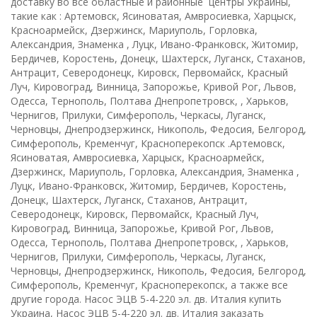
доставку во все областные и районные центры Украины,
такие как : Артемовск, Ясиноватая, Амвросиевка, Харцыск,
Красноармейск, Дзержинск, Мариуполь, Горловка,
Александрия, Знаменка , Луцк, Ивано-Франковск, Житомир,
Бердичев, Коростень, Донецк, Шахтерск, Луганск, Стаханов,
Антрацит, Северодонецк, Кировск, Первомайск, Красный
Луч, Кировоград, Винница, Запорожье, Кривой Рог, Львов,
Одесса, Тернополь, Полтава Днепропетровск, , Харьков,
Чернигов, Прилуки, Симферополь, Черкасы, Луганск,
Черновцы, Днепродзержинск, Никополь, Федосия, Белгород,
Симферополь, Кременчуг, Красноперекопск .Артемовск,
Ясиноватая, Амвросиевка, Харцыск, Красноармейск,
Дзержинск, Мариуполь, Горловка, Александрия, Знаменка ,
Луцк, Ивано-Франковск, Житомир, Бердичев, Коростень,
Донецк, Шахтерск, Луганск, Стаханов, Антрацит,
Северодонецк, Кировск, Первомайск, Красный Луч,
Кировоград, Винница, Запорожье, Кривой Рог, Львов,
Одесса, Тернополь, Полтава Днепропетровск, , Харьков,
Чернигов, Прилуки, Симферополь, Черкасы, Луганск,
Черновцы, Днепродзержинск, Никополь, Федосия, Белгород,
Симферополь, Кременчуг, Красноперекопск, а также все
другие города. Насос ЭЦВ 5-4-220 эл. дв. Италия купить
Украина, Насос ЭЦВ 5-4-220 эл. дв. Италия заказать