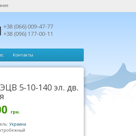
ание
+38 (066) 009-47-77
+38 (096) 177-00-11
ас
Контакты
ЭЦВ 5-10-140 эл. дв.
я
00
грн.
ель:
Украина
нтробежный