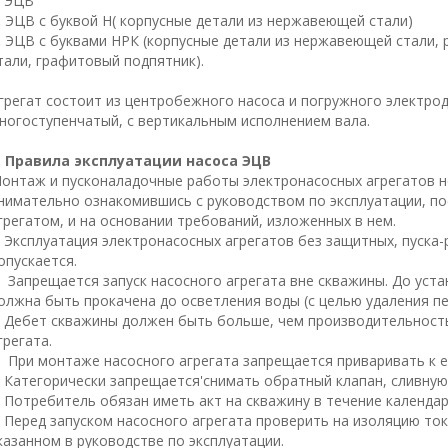
. ЭЦВ
.
ЭЦВ с буквой Н( корпусные детали из нержавеющей стали)
.
ЭЦВ с буквами НРК (корпусные детали из нержавеющей стали,
тали, графитовый подпятник).
грегат состоит из центробежного насоса и погружного электрод
ногоступенчатый, с вертикальным исполнением вала.
. Правила эксплуатации насоса ЭЦВ
онтаж и пусконаладочные работы электронасосных агрегатов 
нимательно ознакомившись с руководством по эксплуатации, по
грегатом, и на основании требований, изложенных в нем.
. Эксплуатация электронасосных агрегатов без защитных, пуска
опускается.
. Запрещается запуск насосного агрегата вне скважины. До уст
олжна быть прокачена до осветления воды (с целью удаления песк
. Дебет скважины должен быть больше, чем производительност
грегата.
. При монтаже насосного агрегата запрещается приваривать к ег
. Категорически запрещается'снимать обратный клапан, сливную
. Потребитель обязан иметь акт на скважину в течение календар
. Перед запуском насосного агрегата проверить на изоляцию то
казанном в руководстве по эксплуатации.