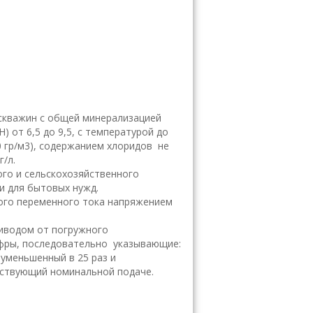
 скважин с общей минерализацией
) от 6,5 до 9,5, с температурой до
0 гр/м3), содержанием хлоридов не
г/л.
ого и сельскохозяйственного
и для бытовых нужд.
ого переменного тока напряжением
риводом от погружного
ифры, последовательно указывающие:
уменьшенный в 25 раз и
етствующий номинальной подаче.