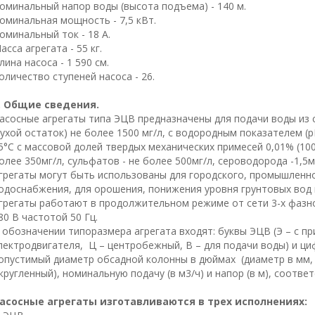
оминальный напор воды (высота подъема) - 140 м.
оминальная мощность - 7,5 кВт.
оминальный ток - 18 А.
асса агрегата - 55 кг.
лина насоса - 1 590 см.
оличество ступеней насоса - 26.
. Общие сведения.
асосные агрегаты типа ЭЦВ предназначены для подачи воды из
сухой остаток) не более 1500 мг/л, с водородным показателем (рН
5°С с массовой долей твердых механических примесей 0,01% (10
олее 350мг/л, сульфатов - не более 500мг/л, сероводорода -1,5м
грегаты могут быть использованы для городского, промышленн
одоснабжения, для орошения, понижения уровня грунтовых вод 
грегаты работают в продолжительном режиме от сети 3-х фазн
80 В частотой 50 Гц.
 обозначении типоразмера агрегата входят: буквы ЭЦВ (Э – с п
лектродвигателя, Ц – центробежный, В – для подачи воды) и ц
опустимый диаметр обсадной колонны в дюймах (диаметр в мм, 
кругленный), номинальную подачу (в м3/ч) и напор (в м), соотв
асосные агрегаты изготавливаются в трех исполнениях: