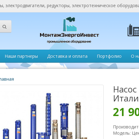
, электродвигатели, редукторы, электротехническое оборудов
Наши партнеры
Доставка и оплата
Портфолио
О н
лавная
Насос 
Итали
21 9
Производит
Модель: Це