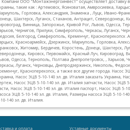
омпани ООО "Монтажэнергоинвест" осуществляет доставку во
краины, такие как : Артемовск, Ясиноватая, Амвросиевка, Харцы
ариуполь, Горловка, Александрия, Знаменка , Луцк, Ивано-Фран
онецк, Шахтерск, Луганск, Стаханов, Антрацит, Северодонецк, К
ировоград, Винница, Запорожье, Кривой Рог, Львов, Одесса, Те
арьков, Чернигов, Прилуки, Симферополь, Черкасы, Луганск, Че
едосия, Белгород, Симферополь, Кременчуг, Красноперекопск .А
арцыск, Красноармейск, Дзержинск, Мариуполь, Горловка, Алекса
ранковск, Житомир, Бердичев, Коростень, Донецк, Шахтерск, Луг
еверодонецк, Кировск, Первомайск, Красный Луч, Кировоград, В
ьвов, Одесса, Тернополь, Полтава Днепропетровск, , Харьков, 
еркасы, Луганск, Черновцы, Днепродзержинск, Никополь, Федоси
ременчуг, Красноперекопск, а также все другие города. Насос ЭЦ
краина, Насос ЭЦВ 5-10-140 эл. дв. Италия заказать Украина, Нас
ертеж, Насос ЭЦВ 5-10-140 эл. дв. Италия запчасти, Насос ЭЦВ 5
асти, Насос ЭЦВ 5-10-140 эл. дв. Италия паспорт, Насос ЭЦВ 5-1
асоса ЭЦВ 5-10-140 эл. дв. Италия, Размеры насоса ЭЦВ 5-10-140
-10-140 эл. дв. Италия.
ставка и оплата
Уставные документы