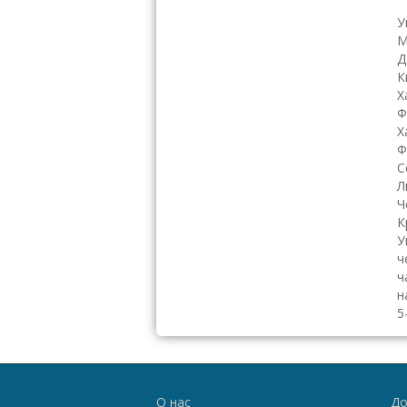
К
У
М
Д
К
Х
Ф
Х
Ф
С
Л
Ч
К
У
ч
ч
н
5
О нас
До