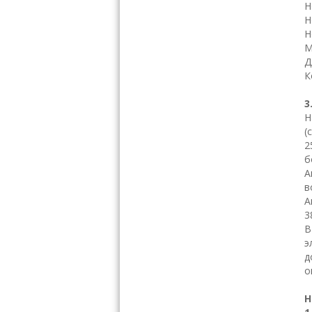
Н
Н
Н
М
Д
К
3
Н
(
2
б
А
в
А
3
В
э
д
о
Н