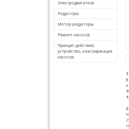
Электродвигатели
Редукторы
Мотор-редукторы
Ремонт насосов
Принцип действия,
устройство, классификация
насосов.
Т
5
в
1
1
2
М
2
Н