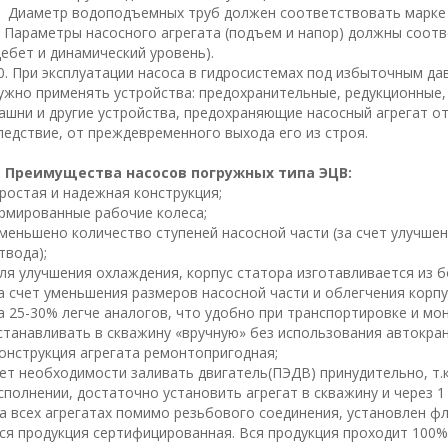
. Диаметр водоподъемных труб должен соответствовать марке 
. Параметры насосного агрегата (подъем и напор) должны соо
дебет и динамический уровень).
0. При эксплуатации насоса в гидросистемах под избыточным д
ужно применять устройства: предохранительные, редукционные
ашни и другие устройства, предохраняющие насосный агрегат от 
ледствие, от преждевременного выхода его из строя.
. Преимущества насосов погружных типа ЭЦВ:
ростая и надежная конструкция;
рмированные рабочие колеса;
меньшено количество ступеней насосной части (за счет улучшен
твода);
ля улучшения охлаждения, корпус статора изготавливается из б
а счет уменьшения размеров насосной части и облегчения корпу
а 25-30% легче аналогов, что удобно при транспортировке и м
станавливать в скважину «вручную» без использования автокран
онструкция агрегата ремонтопригодная;
ет необходимости заливать двигатель(ПЭДВ) принудительно, т.
сполнении, достаточно установить агрегат в скважину и через 1
а всех агрегатах помимо резьбового соединения, установлен ф
ся продукция сертифицированная. Вся продукция проходит 100%