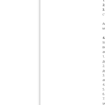
1
2
3
с
А
м
4
М
в
а
1
д
2
д
3
а
4
5
6
7
у