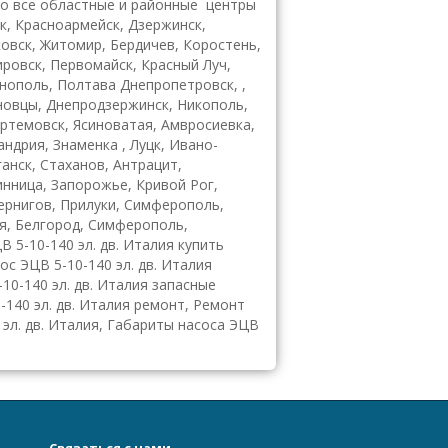
 все областные и районные центры
ск, Красноармейск, Дзержинск,
ковск, Житомир, Бердичев, Коростень,
ировск, Первомайск, Красный Луч,
рнополь, Полтава Днепропетровск, ,
рновцы, Днепродзержинск, Никополь,
ртемовск, Ясиноватая, Амвросиевка,
ндрия, Знаменка , Луцк, Ивано-
анск, Стаханов, Антрацит,
инница, Запорожье, Кривой Рог,
Чернигов, Прилуки, Симферополь,
я, Белгород, Симферополь,
В 5-10-140 эл. дв. Италия купить
ос ЭЦВ 5-10-140 эл. дв. Италия
-10-140 эл. дв. Италия запасные
0-140 эл. дв. Италия ремонт, Ремонт
 эл. дв. Италия, Габариты насоса ЭЦВ