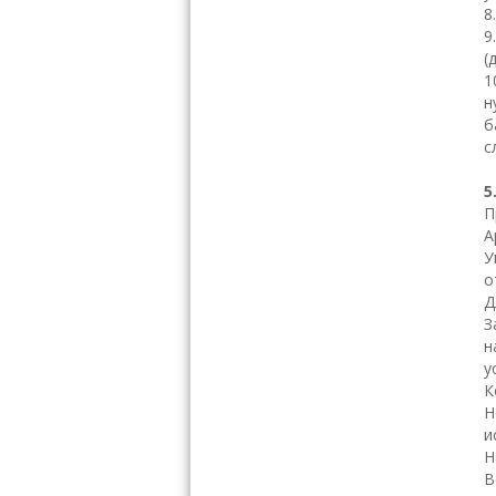
8
9
(
1
н
б
с
5
П
А
У
о
Д
З
н
у
К
Н
и
Н
В