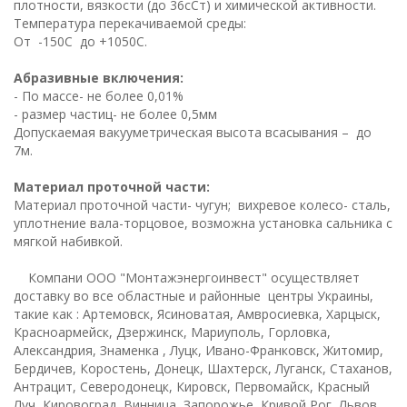
плотности, вязкости (до 36сСт) и химической активности.
Температура перекачиваемой среды:
От -150С до +1050С.
Абразивные включения:
- По массе- не более 0,01%
- размер частиц- не более 0,5мм
Допускаемая вакууметрическая высота всасывания – до
7м.
Материал проточной части:
Материал проточной части- чугун; вихревое колесо- сталь,
уплотнение вала-торцовое, возможна установка сальника с
мягкой набивкой.
Компани ООО "Монтажэнергоинвест" осуществляет
доставку во все областные и районные центры Украины,
такие как : Артемовск, Ясиноватая, Амвросиевка, Харцыск,
Красноармейск, Дзержинск, Мариуполь, Горловка,
Александрия, Знаменка , Луцк, Ивано-Франковск, Житомир,
Бердичев, Коростень, Донецк, Шахтерск, Луганск, Стаханов,
Антрацит, Северодонецк, Кировск, Первомайск, Красный
Луч, Кировоград, Винница, Запорожье, Кривой Рог, Львов,