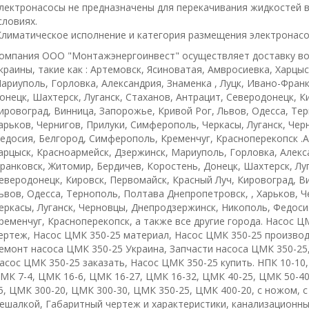
лектронасосы не предназначены для перекачивания жидкостей 
словиях.
Климатическое исполнение и категория размещения электронасо
омпания ООО "Монтажэнергоинвест" осуществляет доставку во
краины, такие как : Артемовск, Ясиноватая, Амвросиевка, Харцы
ариуполь, Горловка, Александрия, Знаменка , Луцк, Ивано-Фран
онецк, Шахтерск, Луганск, Стаханов, Антрацит, Северодонецк, К
ировоград, Винница, Запорожье, Кривой Рог, Львов, Одесса, Те
арьков, Чернигов, Прилуки, Симферополь, Черкасы, Луганск, Че
едосия, Белгород, Симферополь, Кременчуг, Красноперекопск .А
арцыск, Красноармейск, Дзержинск, Мариуполь, Горловка, Алекса
ранковск, Житомир, Бердичев, Коростень, Донецк, Шахтерск, Луг
еверодонецк, Кировск, Первомайск, Красный Луч, Кировоград, В
ьвов, Одесса, Тернополь, Полтава Днепропетровск, , Харьков, 
еркасы, Луганск, Черновцы, Днепродзержинск, Никополь, Федоси
ременчуг, Красноперекопск, а также все другие города. Насос 
ертеж, Насос ЦМК 350-25 материал, Насос ЦМК 350-25 производ
емонт насоса ЦМК 350-25 Украина, Запчасти насоса ЦМК 350-25,
асос ЦМК 350-25 заказать, Насос ЦМК 350-25 купить. НПК 10-10,
МК 7-4, ЦМК 16-6, ЦМК 16-27, ЦМК 16-32, ЦМК 40-25, ЦМК 50-40
5, ЦМК 300-20, ЦМК 300-30, ЦМК 350-25, ЦМК 400-20, с ножом, 
ешалкой, Габаритный чертеж и характеристики, канализационный