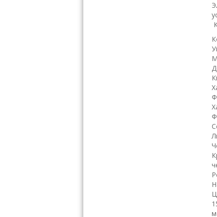
Э
у
К
У
М
Д
К
Х
Ф
Х
Ф
С
Л
Ч
К
ч
Р
Н
Ц
1
м