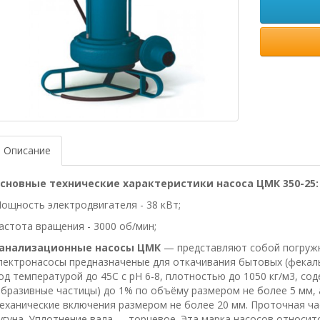
Описание
сновные технические характеристики насоса ЦМК 350-25:
ощность электродвигателя - 38 кВт;
астота вращения - 3000 об/мин;
анализационные насосы ЦМК
— представляют собой погруж
лектронасосы предназначеные для откачивания бытовых (фекал
од температурой до 45С с рН 6-8, плотностью до 1050 кг/м3, с
абразивные частицы) до 1% по объёму размером не более 5 мм,
еханические включения размером не более 20 мм. Проточная ча
угуна. Уплотнение вала ― торцевое. Эта марка насосов относит