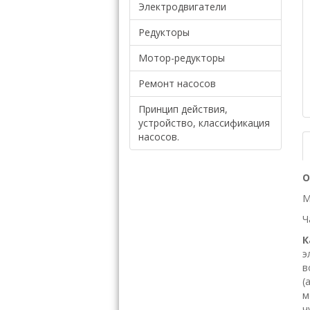
Электродвигатели
Редукторы
Мотор-редукторы
Ремонт насосов
Принцип действия,
устройство, классификация
насосов.
О
М
Ч
К
э
в
(
м
ч