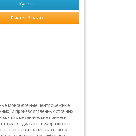
Купить
Быстрый заказ
ные моноблочные центробежные
ьных) и производственных сточных
одержащих механические примеси
 а также отдельные неабразивные
сть насоса выполнена из серого
ся к разновидностям глубинных