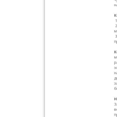
н
К
м
п
К
м
р
э
н
д
з
б
Н
Э
в
п