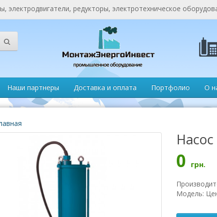
, электродвигатели, редукторы, электротехническое оборудов
Наши партнеры
Доставка и оплата
Портфолио
О н
лавная
Насос
0
грн.
Производит
Модель: Це