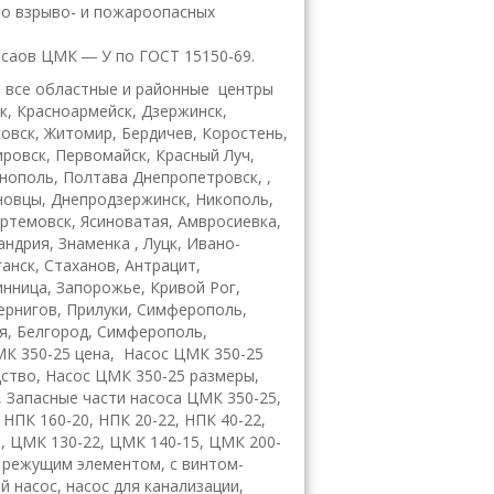
во взрыво- и пожароопасных
саов ЦМК ― У по ГОСТ 15150-69.
 все областные и районные центры
ск, Красноармейск, Дзержинск,
ковск, Житомир, Бердичев, Коростень,
ировск, Первомайск, Красный Луч,
рнополь, Полтава Днепропетровск, ,
рновцы, Днепродзержинск, Никополь,
ртемовск, Ясиноватая, Амвросиевка,
ндрия, Знаменка , Луцк, Ивано-
анск, Стаханов, Антрацит,
инница, Запорожье, Кривой Рог,
Чернигов, Прилуки, Симферополь,
я, Белгород, Симферополь,
ЦМК 350-25 цена, Насос ЦМК 350-25
ство, Насос ЦМК 350-25 размеры,
 Запасные части насоса ЦМК 350-25,
 НПК 160-20, НПК 20-22, НПК 40-22,
, ЦМК 130-22, ЦМК 140-15, ЦМК 200-
с режущим элементом, с винтом-
 насос, насос для канализации,