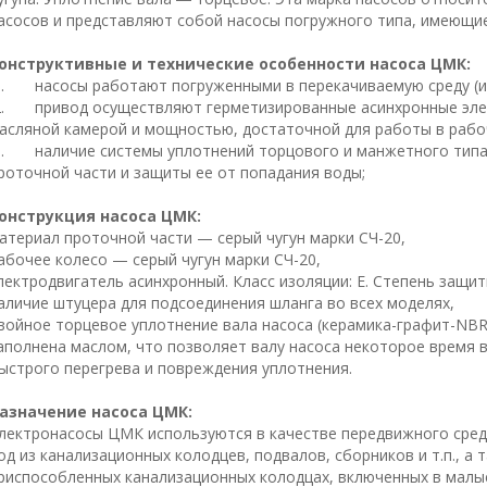
асосов и представляют собой насосы погружного типа, имеющи
онструктивные и технические особенности насоса ЦМК:
1. насосы работают погруженными в перекачиваемую среду (их
2. привод осуществляют герметизированные асинхронные элек
асляной камерой и мощностью, достаточной для работы в рабо
3. наличие системы уплотнений торцового и манжетного типа 
роточной части и защиты ее от попадания воды;
онструкция насоса ЦМК:
атериал проточной части — серый чугун марки СЧ-20,
абочее колесо — серый чугун марки СЧ-20,
лектродвигатель асинхронный. Класс изоляции: E. Степень защиты
аличие штуцера для подсоединения шланга во всех моделях,
войное торцевое уплотнение вала насоса (керамика-графит-NBR
аполнена маслом, что позволяет валу насоса некоторое время 
ыстрого перегрева и повреждения уплотнения.
азначение насоса ЦМК:
лектронасосы ЦМК используются в качестве передвижного сред
од из канализационных колодцев, подвалов, сборников и т.п., а
риспособленных канализационных колодцах, включенных в малы