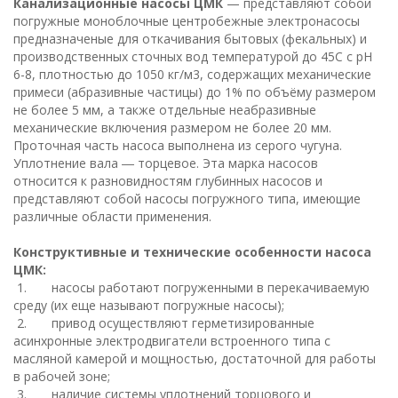
Канализационные насосы ЦМК
— представляют собой
погружные моноблочные центробежные электронасосы
предназначеные для откачивания бытовых (фекальных) и
производственных сточных вод температурой до 45С с рН
6-8, плотностью до 1050 кг/м3, содержащих механические
примеси (абразивные частицы) до 1% по объёму размером
не более 5 мм, а также отдельные неабразивные
механические включения размером не более 20 мм.
Проточная часть насоса выполнена из серого чугуна.
Уплотнение вала ― торцевое. Эта марка насосов
относится к разновидностям глубинных насосов и
представляют собой насосы погружного типа, имеющие
различные области применения.
Конструктивные и технические особенности насоса
ЦМК:
1. насосы работают погруженными в перекачиваемую
среду (их еще называют погружные насосы);
2. привод осуществляют герметизированные
асинхронные электродвигатели встроенного типа с
масляной камерой и мощностью, достаточной для работы
в рабочей зоне;
3. наличие системы уплотнений торцового и