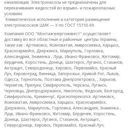
канализации. Электронасосы не предназначены для
перекачивания жидкостей во взрыво- и пожароопасных
условиях.
Климатическое исполнение и категория размещения
электронасосаов ЦМК ― У по ГОСТ 15150-69.
Компания ООО "Монтажэнергоинвест" осуществляет
доставку во все областные и районные центры Украины,
такие как : Артемовск, Ясиноватая, Амвросиевка, Харцыск,
Красноармейск, Дзержинск, Мариуполь, Горловка,
Александрия, Знаменка , Луцк, Ивано-Франковск, Житомир,
Бердичев, Коростень, Донецк, Шахтерск, Луганск, Стаханов,
Антрацит, Северодонецк, Кировск, Первомайск, Красный
Луч, Кировоград, Винница, Запорожье, Кривой Рог, Львов,
Одесса, Тернополь, Полтава Днепропетровск, , Харьков,
Чернигов, Прилуки, Симферополь, Черкасы, Луганск,
Черновцы, Днепродзержинск, Никополь, Федосия, Белгород,
Симферополь, Кременчуг, Красноперекопск .Артемовск,
Ясиноватая, Амвросиевка, Харцыск, Красноармейск,
Дзержинск, Мариуполь, Горловка, Александрия, Знаменка ,
Луцк, Ивано-Франковск, Житомир, Бердичев, Коростень,
Донецк, Шахтерск, Луганск, Стаханов, Антрацит,
Северодонецк, Кировск, Первомайск, Красный Луч,