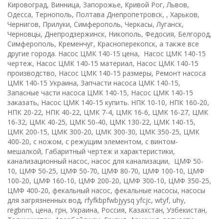
Кировоград, Винница, Запорожье, Кривой Рог, Львов,
Одесса, Тернополь, Полтава Днепропетровск, , Харьков,
Чернигов, Прилуки, Симферополь, Черкасы, Луганск,
Черновцы, Днепродзержинск, Никополь, Федосия, Белгород,
Симферополь, Кременчуг, Красноперекопск, а также все
другие города. Насос ЦМК 140-15 цена, Насос ЦМК 140-15
чертеж, Насос ЦМК 140-15 материал, Насос ЦМК 140-15
производство, Насос ЦМК 140-15 размеры, Ремонт насоса
ЦМК 140-15 Украина, Запчасти насоса ЦМК 140-15,
Запасные части насоса ЦМК 140-15, Насос ЦМК 140-15
заказать, Насос ЦМК 140-15 купить. НПК 10-10, НПК 160-20,
НПК 20-22, НПК 40-22, ЦМК 7-4, ЦМК 16-6, ЦМК 16-27, ЦМК
16-32, ЦМК 40-25, ЦМК 50-40, ЦМК 130-22, ЦМК 140-15,
ЦМК 200-15, ЦМК 300-20, ЦМК 300-30, ЦМК 350-25, ЦМК
400-20, с ножом, с режущим элементом, с винтом-
мешалкой, Габаритный чертеж и характеристики,
канализационный насос, насос для канализации, ЦМФ 50-
10, ЦМФ 50-25, ЦМФ 50-70, ЦМФ 80-70, ЦМФ 100-10, ЦМФ
100-20, ЦМФ 160-10, ЦМФ 200-20, ЦМФ 300-10, ЦМФ 350-25,
ЦМФ 400-20, фекальный насос, фекальные насосы, насосы
для загрязненных вод, rfyfkbpfwbjyysq yfcjc, wtyf, uhy,
regbnm, цена, грн, Украина, Россия, Казахстан, Узбекистан,