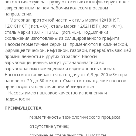
автоматическую разгрузку от осевых сил и фиксирует вал с
закрепленным на нем рабочим колесом в осевом
направлении.
Материал проточной части – сталь марки 12Х18Н9Т,
12Х18Н10Т ( исп. «К»), сталь марки 12Х21Н5Т ( исп. «К1»),
сталь марки 10Х17Н13М2Т (исп. «Е»). Подшипники
скольжения изготовлены из силицированного графита.
Насосы герметичные серии ЦГ применяются в химической,
фармацевтической, нефтяной, газовой, перерабатывающей
промышленности и других отраслях. Насосы
взрывозащищенные, могут устанавливаться во
взрывоопасных помещениях и взрывоопасных зонах.
Насосы изготавливаются на подачу от 6,3 до 200 м3/ч при
напоре от 20 до 80 метров. Смазка и охлаждение насосов
производится перекачиваемой жидкостью.
Насосы имеют высокое качество исполнения и
надежности.
ПРЕИМУЩЕСТВА
· герметичность технологического процесса;
· отсутствие утечек;
· сохранение стерильности и чистоты