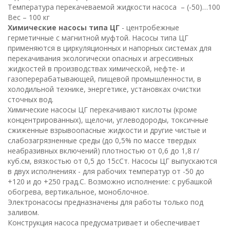
Температура перекачеваемой жидкости насоса – (-50)…100
Вес – 100 кг
Химические насосы типа ЦГ
- центробежные
герметичные с магнитной муфтой. Насосы типа ЦГ
применяются в циркуляционных и напорных системах для
перекачивания экологически опасных и агрессивных
жидкостей в производствах химической, нефте- и
газоперерабатывающей, пищевой промышленности, в
холодильной технике, энергетике, установках очистки
сточных вод.
Химические насосы ЦГ перекачивают кислоты (кроме
концентрированных), щелочи, углеводороды, токсичные
сжиженные взрывоопасные жидкости и другие чистые и
слабозагрязненные среды (до 0,5% по массе твердых
неабразивных включений) плотностью от 0,6 до 1,8 г/
куб.см, вязкостью от 0,5 до 15сСт. Насосы ЦГ выпускаются
в двух исполнениях - для рабочих температур от -50 до
+120 и до +250 град.С. Возможно исполнение: с рубашкой
обогрева, вертикальное, моноблочное.
Электронасосы предназначены для работы только под
заливом.
Конструкция насоса предусматривает и обеспечивает