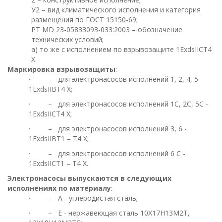
У2 – вид климатического исполнения и категория
размещения по ГОСТ 15150-69;
РТ МD 23-05833093-033:2003 – обозначение
технических условий;
a) то же с исполнением по взрывозащите 1ЕхdsIIСТ4
Х.
Маркировка взрывозащиты
:
· – для электронасосов исполнений 1, 2, 4, 5 -
1ЕхdsIIВТ4 Х;
· – для электронасосов исполнений 1С, 2С, 5С -
1ЕхdsIIСТ4 Х;
· – для электронасосов исполнений 3, 6 -
1ЕхdsIIВТ1 – Т4 Х;
· – для электронасосов исполнений 6 С -
1ЕхdsIIСТ1 – Т4 Х.
Электронасосы выпускаются в следующих
исполнениях по материалу
:
· – А - углеродистая сталь;
· – Е - нержавеющая сталь 10Х17Н13М2Т,