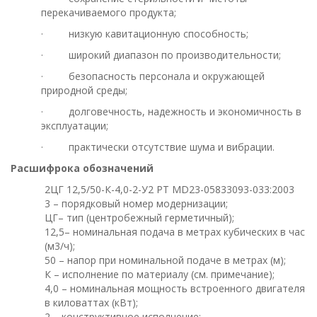
перекачиваемого продукта;
· низкую кавитационную способность;
· широкий диапазон по производительности;
· безопасность персонала и окружающей
природной среды;
· долговечность, надежность и экономичность в
эксплуатации;
· практически отсутствие шума и вибрации.
Расшифрока обозначений
2ЦГ 12,5/50-К-4,0-2-У2 РТ МD23-05833093-033:2003
3 – порядковый номер модернизации;
ЦГ– тип (центробежный герметичный);
12,5– номинальная подача в метрах кубических в час
(м3/ч);
50 – напор при номинальной подаче в метрах (м);
К – исполнение по материалу (см. примечание);
4,0 – номинальная мощность встроенного двигателя
в киловаттах (кВт);
2 – конструктивное исполнение;