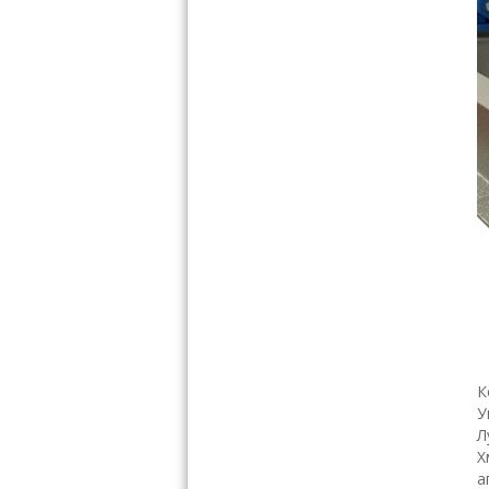
К
У
Л
Х
а