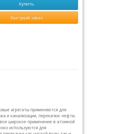
Купить
Быстрый заказ
овые агрегаты применяются для
а и канализации, перекачки: нефти,
свое широкое применение в атомной
око используются для
перекачки как чистой воды так и