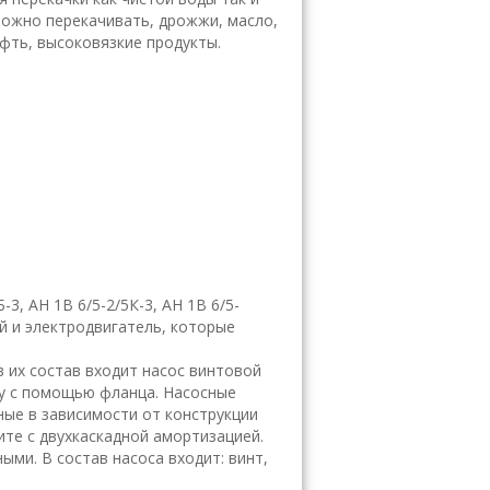
можно перекачивать, дрожжи, масло,
фть, высоковязкие продукты.
-3, АН 1В 6/5-2/5К-3, АН 1В 6/5-
й и электродвигатель, которые
в их состав входит насос винтовой
су с помощью фланца. Насосные
ные в зависимости от конструкции
ите с двухкаскадной амортизацией.
ыми. В состав насоса входит: винт,