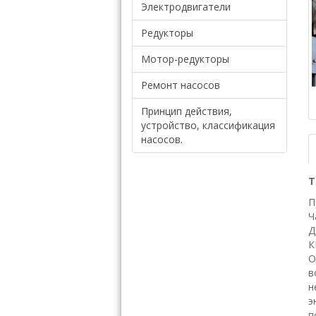
Электродвигатели
Редукторы
Мотор-редукторы
Ремонт насосов
Принцип действия,
устройство, классификация
насосов.
Т
П
Ч
Д
К
О
в
н
э
п