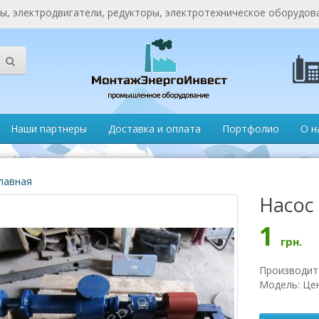
, электродвигатели, редукторы, электротехническое оборудов
Наши партнеры
Доставка и оплата
Портфолио
О н
лавная
Насос 
1
грн.
Производит
Модель: Це