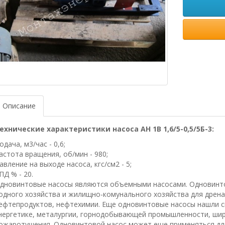
Описание
ехнические характеристики насоса АН 1В 1,6/5-0,5/5Б-3:
одача, м3/час - 0,6;
астота вращения, об/мин - 980;
авление на выходе насоса, кгс/см2 - 5;
ПД % - 20.
дновинтовые насосы являются объемными насосами. Одновинт
одного хозяйства и жилищно-комунального хозяйства для дренаж
ефтепродуктов, нефтехимии. Еще одновинтовые насосы нашли 
нергетике, металургии, горнодобывающей промышленности, шир
ожаротушения. Одновинтовой насос может еще применяться для 