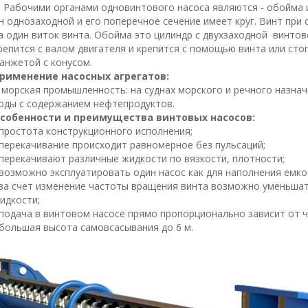
абочими органами одновинтового насоса являются - обойма и в
н однозаходной и его поперечное сечение имеет круг. Винт пр
а один виток винта. Обойма это цилиндр с двухзаходной винто
репится с валом двигателя и крепится с помощью винта или сто
анжетой с конусом.
рименение насосных агрегатов:
 морская промышленность: на суднах морского и речного назнач
оды с содержанием нефтепродуктов.
собенности и преимущества винтовых насосов:
 простота конструкционного исполнения;
 перекачивание происходит равномерное без пульсаций;
 перекачивают различные жидкости по вязкости, плотности;
 возможно эксплуатировать один насос как для наполнения емко
 за счет изменение частоты вращения винта возможно уменьшат
идкости;
 подача в винтовом насосе прямо пропорционально зависит от 
 большая высота самовсасывания до 6 м.