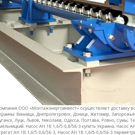
омпания ООО «Монтажэнергоинвест» осуществляет доставку во
краины: Винница, Днепропетровск, Донецк, Житомир, Запорожье
уганск, Луцк, Львов, Николаев, Одесса, Полтава, Ровно, Сумы, Т
мельницкий. Насос АН 1В 1,6/5-0,6/5Б-3 купить Украина, Насос АН
грегат АН 1В 1,6/5-0,6/5Б-3, Насос АН 1В 1,6/5-0,6/5Б-3 параметр