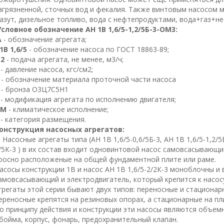
агрязненной, сточных вод и фекалия. Также винтовым насосом 
азут, дизельное топливо, вода с нефтепродуктами, вода+газ+не
Условное обозначение
АН 1В 1,6/5-1,2/5Б-3-ОМ3:
А
- обозначение агрегата;
1В 1,6/5
- обозначение насоса по ГОСТ 18863-89;
,2
- подача агрегата, не менее, м3/ч;
- давление насоса, кгс/см2;
Б
- обозначение материала проточной части насоса
Б
- бронза О3Ц7С5Н1
- модификация агрегата по исполнению двигателя;
ОМ
- климатическое исполнение;
3
- категория размещения.
онструкция насосных агрегатов:
асосные агрегаты типа (АН 1В 1,6/5-0,6/5Б-3, АН 1В 1,6/5-1,2/5Б
/5К-3 ) в их состав входит одновинтовой насос самовсасывающи
оосно расположеные на общей фундаментной плите или раме.
асосы конструкции 1В и насос АН 1В 1,6/5-2/2К-3 моноблочны и 
амовсасывающий и электродвигатель, который крепится к насо
грегаты этой серии бывают двух типов: переносные и стационар
ереносные крепятся на резиновых опорах, а стационарные на пл
о принципу действия и конструкции эти насосы являются объемн
бойма, корпус, фонарь, предохранительный клапан.