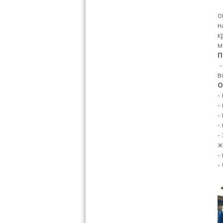
Р
о
н
к
м
П
-
в
О
-
-
-
-
-
ж
-
-