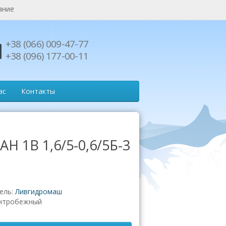
ание
+38 (066) 009-47-77
+38 (096) 177-00-11
ас
Контакты
АН 1В 1,6/5-0,6/5Б-3
ель:
Ливгидромаш
нтробежный