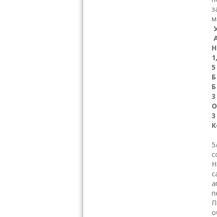
з
м
Н
1
5
3
К
Н
5
с
Н
с
а
п
П
о