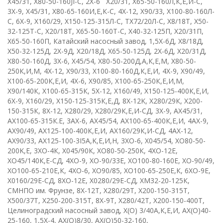
X
45/31
,
X
80-50-160
JI
-
C
,
2
X
-6 Х20/31
,
Х65-50-160Л,К,Е,И-С
,
3Х-9
,
Х45/31
,
Х80-65-160И,Е,К-С
,
4
X
-12
,
Х90/33
,
Х100-80-160Л-
С
,
6
X
-9
,
Х160/29
,
Х150-125-315Л-С
,
ТХ72/20Л-С
,
Х8/18Т
,
X
50-
32-125
T
-
C
,
Х20/18Т
,
X
65-50-160
T
-
C
,
Х40-32-125П
,
Х20/31П
,
Х65-50-160П
, К
атайский насосный завод
,
1,5Х-6Д
,
Х8/18Д
,
Х50-32-125Д
,
2Х-9Д
,
Х20/18Д
,
Х65-50-125Д
,
2Х-6Д
,
Х20/31Д
,
Х80-50-160Д
, 3
Х-6
,
Х45/54
,
Х80-50-200Д,А,К,Е,М
,
Х80-50-
250К,И,М
,
4
X
-12
,
Х90/33
,
Х100-80-160Д,К,Е,И
,
4
X
-9
,
Х90/49
,
Х100-65-200К,Е,И
, 4
X
-6
,
Х90/85
,
Х100-65-250К,Е,И,М
,
Х90/140К
,
Х100-65-315К
,
5
X
-12
,
Х160/49
,
Х150-125-400К,Е,И
,
6
X
-9
,
Х160/29
,
Х150-125-315К,Е,Д
,
8
X
-12
K
,
Х280/29К
,
Х200-
150-315К
,
8
X
-12
,
Х280/29
,
Х280/29К,Е,И-СД
,
3Х-9
,
АХ45/31
,
АХ100-65-315К.Е
, 3
АХ-6
,
АХ45/54
,
АХ100-65-400К,Е,И
,
4АХ-9
,
АХ90/49
,
АХ125-100-400К,Е,И
,
АХ160/29К,И-СД
, 4
AX
-12
,
АХ90/33
,
AX
125-100-3
I
5
A
,
K
,
E
,И,Н
,
3
XO
-6
,
Х045/54
,
X
О80-50-
200
K
,
E
,
3ХО-4К
,
Х045/90К
,
ХО80-50-250К
,
4
XO
-12
E
,
ХО45/140К,Е-СД
,
4
X
О-9
,
ХО-90/33Е
,
ХО100-80-160Е
,
ХО-90/49
,
ХО100-65-210Е,К
,
4
X
О-6
,
ХО90/85
,
ХО100-65-250Е,К
,
6ХО-9Е
,
Х0160/29Е-СД
,
8
XO
-12
E
,
Х0280/29Е-СД
,
ХМ32-20-125К
,
СМНПО им. Фрунзе
,
8
X
-12
T
,
Х280/29Т
,
Х200-150-315Т
,
Х500/37Т
,
Х250-200-315Т
,
8Х-9Т
,
Х280/42Т
,
Х200-150-400Т
,
Целиноградский насосный завод
,
Х(О)
3/40А,К,Е,И
,
АХ(О)40-
25-160
,
1,5
X
-4
,
АХ(О)8/30
,
АХ(О)50-32-160
,