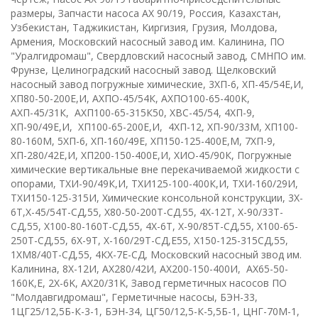
размеры, Запчасти насоса АХ 90/19, Россия, Казахстан,
Узбекистан, Таджикистан, Киргизия, Грузия, Молдова,
Армения, Московский насосный завод им. Калинина, ПО
"Уралгидромаш", Свердловский насосный завод, СМНПО им.
Фрунзе, Целиноградский насосный завод. Щелковский
насосный завод
п
огружные химические
,
3ХП-6
,
ХП-45/54Е,И
,
ХП80-50-200Е,И
,
АХПО-45/54К
,
АХПО100-65-400К
,
А
ХП-45/31К
,
АХП100-65-315К50
, Х
ВС-45/54
,
4ХП-9
,
ХП-90/49Е,И
,
ХП100-65-200Е,И
,
4ХП-12, ХП-90/33М, ХП100-
80-160М
,
5ХП-6
,
ХП-160/49Е
,
ХП150-125-400Е,М
,
7ХП-9,
ХП-280/42Е,И
,
ХП200-150-400Е,И
,
ХИО-45/90К
,
Погружные
химические вертикальные вне перекачиваемой жидкости с
опорами
,
ТХИ-90/49К,И
,
ТХИ125-100-400К,И
,
ТХИ-160/29И
,
ТХИ150-125-315И
,
Химические консольной конструкции
,
3
X
-
6
T
,
Х-45/54Т-СД,55
,
Х80-50-200Т-СД.55
,
4
X
-12
T,
Х-90/33Т-
СД,55
,
Х100-80-160Т-СД,55
,
4
X
-6
T
,
Х-90/85Т-СД,55
,
Х100-65-
250Т-СД,55
,
6Х-9Т
,
Х-160/29Т-СД,Е55
,
Х150-125-315СД,55
,
1ХМ8/40Т-СД,55
,
4КХ-7Е-СД
,
Московский насосный звод им.
Калинина
,
8Х-12И
,
АХ280/42И
,
АХ200-150-400И
,
AX
65-50-
160
K
,
E
,
2
X
-6
K,
AX
20/31
K
,
Завод герметичных насосов ПО
"Молдавгидромаш"
,
Герметичные насосы
,
БЭН-33
,
1ЦГ25/12,5Б-К-3-1
,
БЭН-34
,
ЦГ50/12,5-К-5,5Б-1
,
ЦНГ-70М-1
,