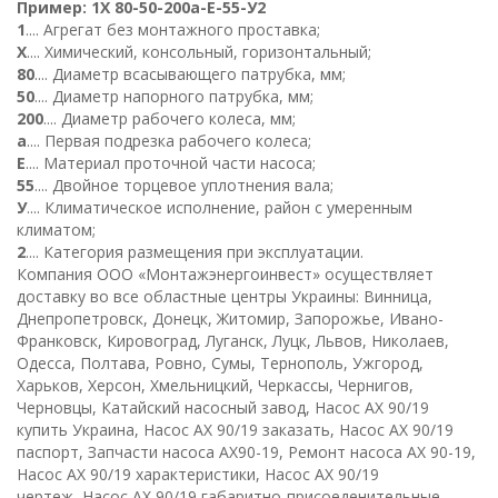
Пример
:
1
Х
80-50-
200
а
-Е-
5
5-
У
2
1
.... Агрегат без монтажного проставка;
Х
.... Химический, консольный, горизонтальный;
80
.... Диаметр всасывающего патрубка, мм;
50
.... Диаметр напорного патрубка, мм;
200
.... Диаметр рабочего колеса, мм;
а
.... Первая подрезка рабочего колеса;
Е
.... Материал проточной части насоса;
55
.... Двойное торцевое уплотнения вала;
У
.... Климатическое исполнение, район с умеренным
климатом;
2
.... Категория размещения при эксплуатации.
К
омпания ООО «Монтажэнергоинвест» осуществляет
доставку во все областные центры Украины: Винница,
Днепропетровск, Донецк, Житомир, Запорожье, Ивано-
Франковск, Кировоград, Луганск, Луцк, Львов, Николаев,
Одесса, Полтава, Ровно, Сумы, Тернополь, Ужгород,
Харьков, Херсон, Хмельницкий, Черкассы, Чернигов,
Черновцы, Катайский насосный завод, Насос АХ 90/19
купить Украина, Насос АХ 90/19 заказать, Насос АХ 90/19
паспорт, Запчасти насоса АХ90-19, Ремонт насоса АХ 90-19,
Насос АХ 90/19 характеристики, Насос АХ 90/19
чертеж, Насос АХ 90/19 габаритно-присоеденительные