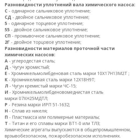
Разновидности уплотнений вала химического насоса:
С
- одинарное сальниковое уплотнение;
СД
- двойное сальниковое уплотнение;
5
- одинарное торцевое уплотнение;
55
- двойное сальниковое уплотнение;
СП
- промывочное сальниковое уплотнение;
2
Г
- двойное торцовое уплотнение;
Разновидности материалов проточной части
химических насосов:
А
- углеродестая сталь;
Д
- Чугун хромистый;
Е
- Хромникельмолибденовая сталь марки
10
Х
17
Н
13
М
2
Т
;
К
- Хромникеливая сталь марки
12
Х
18
Н
9
Т
;
Л
- Чугун кремистый марки ЧС-15;
И
- Хромникельмолибденовомеднистая сталь
марки
07
ХН
25
МДТЛ
;
Р
- Резина марки ИРП 51-1632;
Н
- Сплав из никеля;
П
- Пластмасса или полимерные материалы;
Т
- Титан и его сплавы марки
ВТ
1
-0 или ТЛЗ;
Химические агрегаты выпускаются в общепромышленном,
врзывобезопасном, пожаробезопасном исполнениях.