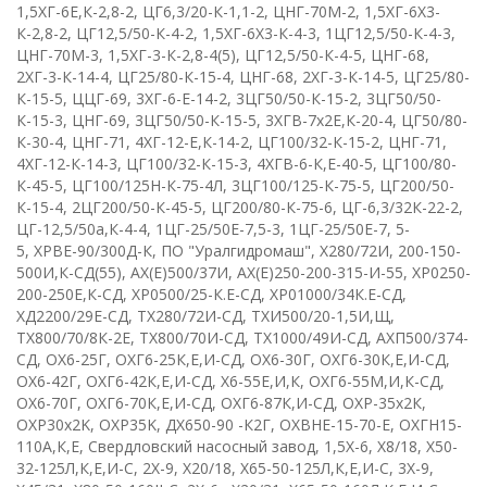
1,5ХГ-6Е,К-2,8-2
,
ЦГ6,3/20-К-1,1-2
,
ЦНГ-70М-2
,
1,5ХГ-6Х3-
К-2,8-2
,
ЦГ12,5/50-К-4-2
,
1,5ХГ-6Х3-К-4-3
,
1ЦГ12,5/50-К-4-3
,
ЦНГ-70М-3, 1,5ХГ-3-К-2,8-4(5)
,
ЦГ12,5/50-К-4-5
,
ЦНГ-68
,
2ХГ-3-К-14-4
,
ЦГ25/80-К-15-4
,
ЦНГ-68
,
2ХГ-3-К-14-5
,
ЦГ25/80-
К-15-5
,
ЦЦГ-69
,
3ХГ-6-Е-14-2
,
3ЦГ50/50-К-15-2
,
3ЦГ50/50-
К-15-3
,
ЦНГ-69
,
3ЦГ50/50-К-15-5
,
3ХГВ-7х2Е,К-20-4
,
ЦГ50/80-
К-30-4
,
ЦНГ-71
,
4ХГ-12-Е,К-14-2
,
ЦГ100/32-К-15-2
,
ЦНГ-71
,
4ХГ-12-К-14-3
,
ЦГ100/32-К-15-3
,
4ХГВ-6-К,Е-40-5
,
ЦГ100/80-
К-45-5
,
ЦГ100/125Н-К-75-4Л
,
3ЦГ100/125-К-75-5
,
ЦГ200/50-
К-15-4
,
2ЦГ200/50-К-45-5
,
ЦГ200/80-К-75-6
,
ЦГ-6,3/32К-22-2
,
ЦГ-12,5/50а,К-4-4
,
1ЦГ-25/50Е-7,5-3
,
1ЦГ-25/50Е-7, 5-
5
,
ХРВЕ-90/300Д-К
,
ПО "Уралгидромаш"
,
Х280/72И
,
200-150-
500И,К-СД(55)
,
АХ(Е)500/37И
,
АХ(Е)250-200-315-И-55
,
ХР0250-
200-250Е,К-СД
,
ХР0500/25-К.Е-СД
,
ХР01000/34К.Е-СД
,
ХД2200/29Е-СД
, Т
Х280/72И-СД
,
ТХИ500/20-1,5И,Щ
,
ТХ800/70/8К-2Е
,
ТХ800/70И-СД
,
ТХ1000/49И-СД
,
АХП500/374-
СД
,
ОХ6-25Г
,
ОХГ6-25К,Е,И-СД
,
ОХ6-30Г
,
ОХГ6-30К,Е,И-СД
,
О
X
6-42Г
,
ОХГ6-42К,Е,И-СД
,
Х6-55Е,И,К
,
ОХГ6-55М,И,К-СД
,
ОХ6-70Г
,
ОХГ6-70К,Е,И-СД
,
ОХГ6-87К,И-СД
,
ОХР-35х2К
,
О
XP
30х2
K
,
О
XP
35
K
,
ДХ650-90 -К2Г
,
OX
В
HE
-15-70-
E
,
ОХГН15-
110А,К,Е
,
Свердловский насосный завод
,
1,5
X
-6
,
X
8/18
,
Х50-
32-125Л,К,Е,И-С
,
2
X
-9
,
X
20/18
,
Х65-50-125Л,К,Е,И-С
,
3Х-9
,