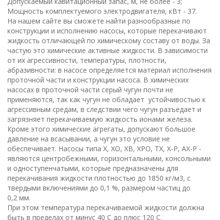
Допускаемый кавитационный запас, м, не более - 3;
Мощность комплектуемого электродвигателя, кВт - 37.
На нашем сайте вы сможете найти разнообразные по
конструкции и исполнению насосы, которые перекачивают
жидкость отличающей по химическому составу от воды. За
частую это химические активные жидкости. В зависимости
от их агрессивности, температуры, плотности,
абразивности: в насосе определяется материал исполнения
проточной части и конструкции насоса. В химических
насосах в проточной части серый чугун почти не
применяются, так как чугун не обладает устойчивостью к
агрессивным средам, в следствии чего чугун разъедает и
загрязняет перекачиваемую жидкость ионами железа.
Кроме этого химические агрегаты, допускают большое
давление на всасывании, а чугун это условие не
обеспечивает. Насосы типа Х, ХО, ХВ, ХРО, ТХ, Х-Р, АХ-Р -
являются центробежными, горизонтальными, консольными
и одноступенчатыми, которые предназначены для
перекачивания жидкости плотностью до 1850 кг/
м
3
, с
твердыми включениями до 0,
1
%, размером частиц до
0,
2
мм
.
При этом температура перекачиваемой жидкости должна
быть в пределах от минус
40
С
до плюс
120
С
.