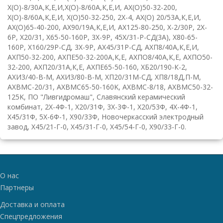
Х(О)-8/30А,К,Е,И
,
Х(О)-8/60А,К,Е,И
,
АХ(О)50-32-200
,
Х(О)-8/60А,К,Е,И
,
Х(О)50-32-250
,
2
X
-4
,
АХ(О)
20/53А,К,Е,И
,
АХ(О)65-40-200
,
АХ90/19А,К,Е,И
,
АХ125-80-250
,
Х-2/30Р
,
2
X
-
6
P
,
Х20/31
,
Х65-50-160Р
,
3
X
-9
P
,
45Х/31-Р-СД(3А)
,
Х80-65-
160Р
,
Х160/29Р-СД
,
3
X
-9
P
,
АХ45/31Р-СД
,
АХП8/40А,К,Е,И
,
АХП50-32-200
,
АХПЕ50-32-200А,К,Е
,
АХПО8/40А,К,Е
,
АХПО50-
32-200
,
АХП20/31А,К,Е
,
АХПЕ65-50-160
,
ХБ20/190-К-2
,
АХИ3/40-В-М
,
АХИ3/80-В-М
,
ХП20/31М-СД
,
ХП8/18Д,П-М
,
AXBMC
-20/31
,
AXBMC
65-50-160
K
,
AXBMC
-8/18
,
AXBMC
50-32-
125
K
,
ПО "Ливгидромаш"
,
Славянский керамический
комбинат
,
2Х-4Ф-1
,
Х20/31Ф
,
3Х-3Ф-1
,
Х20/53Ф
,
4Х-4Ф-1
,
Х45/31Ф
,
5Х-6Ф-1
,
Х90/33Ф
,
Новочеркасский электродный
завод
,
Х45/21-Г-0
,
Х45/31-Г-0
,
Х45/54-Г-0
,
Х90/33-Г-0
.
О нас
Партнеры
Доставка и оплата
Спецпредложения