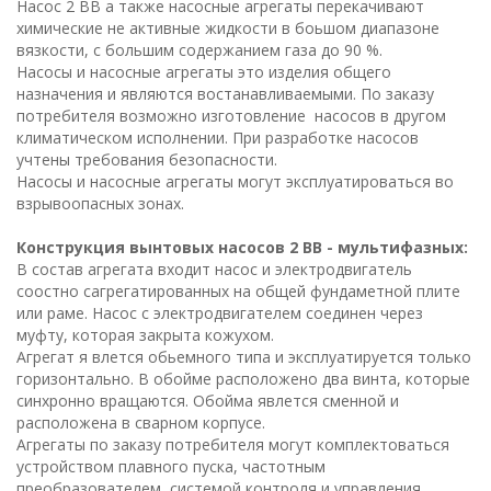
Насос 2 ВВ а также насосные агрегаты перекачивают
химические не активные жидкости в боьшом диапазоне
вязкости, с большим содержанием газа до 90 %.
Насосы и насосные агрегаты это изделия общего
назначения и являются востанавливаемыми. По заказу
потребителя возможно изготовление насосов в другом
климатическом исполнении. При разработке насосов
учтены требования безопасности.
Насосы и насосные агрегаты могут эксплуатироваться во
взрывоопасных зонах.
Конструкция вынтовых насосов 2 ВВ - мультифазных:
В состав агрегата входит насос и электродвигатель
соостно сагрегатированных на общей фундаметной плите
или раме. Насос с электродвигателем соединен через
муфту, которая закрыта кожухом.
Агрегат я влется обьемного типа и эксплуатируется только
горизонтально. В обойме расположено два винта, которые
синхронно вращаются. Обойма явлется сменной и
расположена в сварном корпусе.
Агрегаты по заказу потребителя могут комплектоваться
устройством плавного пуска, частотным
преобразователем, системой контроля и управления,