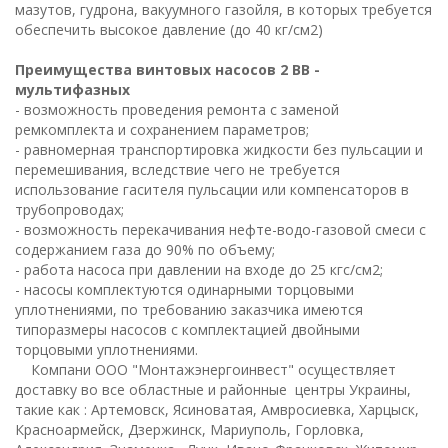
мазутов, гудрона, вакуумного газойля, в которых требуется
обеспечить высокое давление (до 40 кг/см2)
Преимущества винтовых насосов 2 ВВ -
мультифазных
- возможность проведения ремонта с заменой
ремкомплекта и сохранением параметров;
- равномерная транспортировка жидкости без пульсации и
перемешивания, вследствие чего не требуется
использование гасителя пульсации или компенсаторов в
трубопроводах;
- возможность перекачивания нефте-водо-газовой смеси с
содержанием газа до 90% по объему;
- работа насоса при давлении на входе до 25 кгс/см2;
- насосы комплектуются одинарными торцовыми
уплотнениями, по требованию заказчика имеются
типоразмеры насосов с комплектацией двойными
торцовыми уплотнениями.
Компани ООО "Монтажэнергоинвест" осуществляет
доставку во все областные и районные центры Украины,
такие как : Артемовск, Ясиноватая, Амвросиевка, Харцыск,
Красноармейск, Дзержинск, Мариуполь, Горловка,