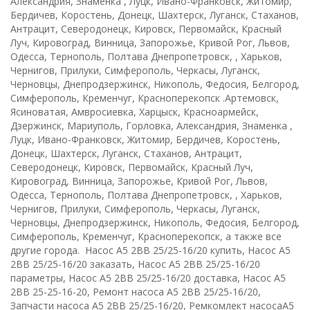
Александрия, Знаменка , Луцк, Ивано-Франковск, Житомир,
Бердичев, Коростень, Донецк, Шахтерск, Луганск, Стаханов,
Антрацит, Северодонецк, Кировск, Первомайск, Красный
Луч, Кировоград, Винница, Запорожье, Кривой Рог, Львов,
Одесса, Тернополь, Полтава Днепропетровск, , Харьков,
Чернигов, Прилуки, Симферополь, Черкасы, Луганск,
Черновцы, Днепродзержинск, Никополь, Федосия, Белгород,
Симферополь, Кременчуг, Красноперекопск .Артемовск,
Ясиноватая, Амвросиевка, Харцыск, Красноармейск,
Дзержинск, Мариуполь, Горловка, Александрия, Знаменка ,
Луцк, Ивано-Франковск, Житомир, Бердичев, Коростень,
Донецк, Шахтерск, Луганск, Стаханов, Антрацит,
Северодонецк, Кировск, Первомайск, Красный Луч,
Кировоград, Винница, Запорожье, Кривой Рог, Львов,
Одесса, Тернополь, Полтава Днепропетровск, , Харьков,
Чернигов, Прилуки, Симферополь, Черкасы, Луганск,
Черновцы, Днепродзержинск, Никополь, Федосия, Белгород,
Симферополь, Кременчуг, Красноперекопск, а также все
другие города.
Насос А5 2ВВ 25/25-16/20 купить, Насос А5
2ВВ 25/25-16/20 заказать, Насос А5 2ВВ 25/25-16/20
параметры, Насос А5 2ВВ 25/25-16/20 доставка, Насос А5
2ВВ 25-25-16-20, Ремонт насоса А5 2ВВ 25/25-16/20,
Запчасти насоса А5 2ВВ 25/25-16/20, Ремкомлект насосаА5