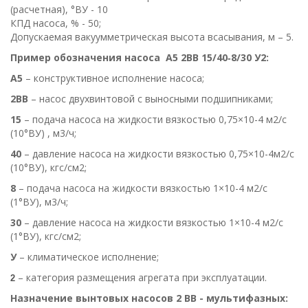
(расчетная), °ВУ - 10
КПД насоса, % - 50;
Допускаемая вакуумметрическая высота всасывания, м – 5.
Пример обозначения насоса
А5 2ВВ 15/40‑8/30 У2:
А5
– конструктивное исполнение насоса;
2ВВ
– насос двухвинтовой с выносными подшипниками;
15
– подача насоса на жидкости вязкостью 0,75×10-4 м2/с
(10°ВУ) , м3/ч;
40
– давление насоса на жидкости вязкостью 0,75×10-4м2/с
(10°ВУ), кгс/см2;
8
– подача насоса на жидкости вязкостью 1×10-4 м2/с
(1°ВУ), м3/ч;
30
– давление насоса на жидкости вязкостью 1×10-4 м2/с
(1°ВУ), кгс/см2;
У
– климатическое исполнение;
– категория размещения агрегата при эксплуатации.
2
Назначение вынтовых насосов 2 ВВ - мультифазных: