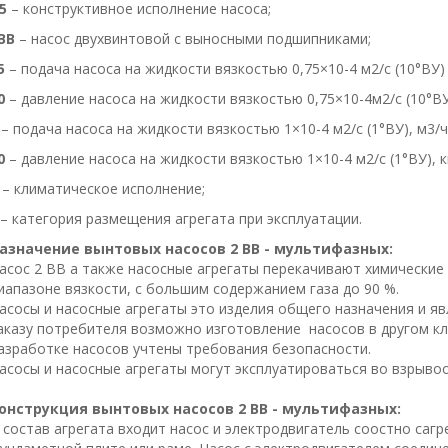
5
– конструктивное исполнение насоса;
ВВ
– насос двухвинтовой с выносными подшипниками;
5
– подача насоса на жидкости вязкостью 0,75×10-4 м2/с (10°ВУ) 
0
– давление насоса на жидкости вязкостью 0,75×10-4м2/с (10°ВУ)
– подача насоса на жидкости вязкостью 1×10-4 м2/с (1°ВУ), м3/ч
0
– давление насоса на жидкости вязкостью 1×10-4 м2/с (1°ВУ), к
– климатическое исполнение;
– категория размещения агрегата при эксплуатации.
азначение вынтовых насосов 2 ВВ - мультифазных:
асос 2 ВВ а также насосные агрегаты перекачивают химические
иапазоне вязкости, с большим содержанием газа до 90 %.
асосы и насосные агрегаты это изделия общего назначения и я
аказу потребителя возможно изготовление насосов в другом к
азработке насосов учтены требования безопасности.
асосы и насосные агрегаты могут эксплуатироваться во взрывоо
онструкция вынтовых насосов 2 ВВ - мультифазных:
 состав агрегата входит насос и электродвигатель соостно саг