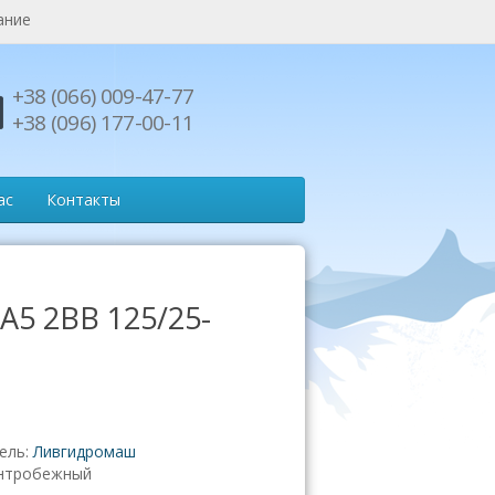
ание
+38 (066) 009-47-77
+38 (096) 177-00-11
ас
Контакты
А5 2ВВ 125/25-
0
ель:
Ливгидромаш
нтробежный