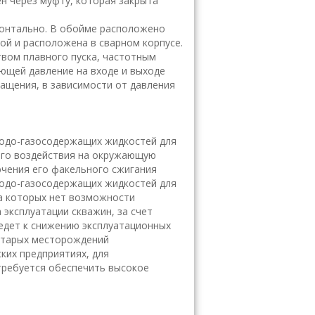
н через муфту, которая закрыта
изонтально. В обойме расположено
ой и расположена в сварном корпусе.
твом плавного пуска, частотным
ющей давление на входе и выходе
ращения, в зависимости от давления
одо-газосодержащих жидкостей для
ного воздействия на окружающую
ючения его факельного сжигания
одо-газосодержащих жидкостей для
а которых нет возможности
эксплуатации скважин, за счет
едет к снижению эксплуатационных
 старых месторождений
ких предприятиях, для
 требуется обеспечить высокое