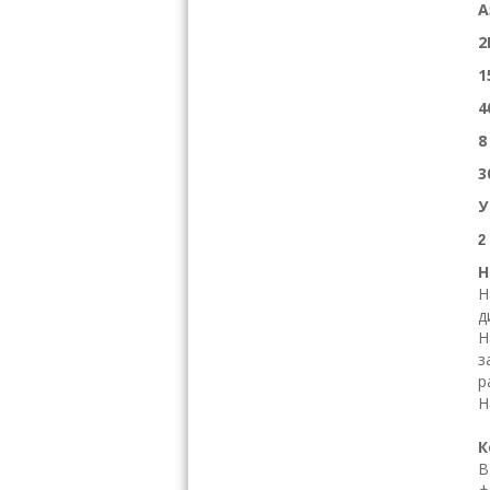
А
2
1
4
8
3
У
2
Н
Н
д
Н
з
р
Н
К
В