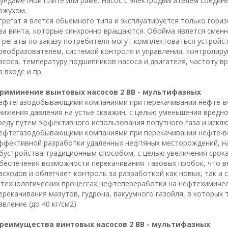
ундаметной плите или раме. Насос с электродвигателем соедине
ожухом.
грегат я влется обьемного типа и эксплуатируется только гор
ва винта, которые синхронно вращаются. Обойма явлется сменн
грегаты по заказу потребителя могут комплектоваться устройс
реобразователем, системой контроля и управления, контролиру
асоса, температуру подшипников насоса и двигателя, частоту в
а входе и пр.
риминение вынтовых насосов 2 ВВ - мультифазных
ефтегазодобывающими компаниями при перекачивании нефте-в
нижения давления на устье скважин, с целью уменьшения вред
реду путем эффективного использования попутного газа и искл
ефтегазодобывающими компаниями при перекачивании нефте-в
ффективной разработки удаленных нефтяных месторождений, н
бустройства традиционным способом, с целью увеличения срока 
беспечения возможности перекачивания газовых пробок, что в
асходов и облегчает контроль за разработкой как новых, так и
 технологических процессах нефтепереработки на нефтехимичес
ерекачивания мазутов, гудрона, вакуумного газойля, в которых
авление (до 40 кг/см2)
реимущества винтовых насосов 2 ВВ - мультифазных