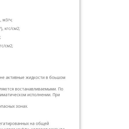
, м3/ч;
, кгс/см2;
;
гс/см2;
 не активные жидкости в боьшом
вляются востанавливаемыми. По
лиматическом исполнении. При
пасных зонах.
регатированных на общей