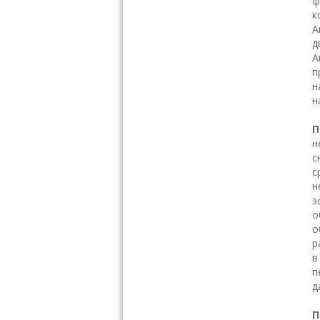
ф
к
А
д
А
п
н
н
П
н
с
с
н
э
о
о
р
в
п
д
П