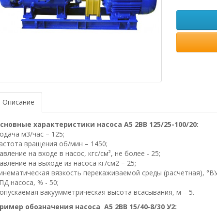
Описание
сновные характеристики насоса А5 2ВВ 125/25-100/20:
одача м3/час – 125;
астота вращения об/мин – 1450;
авление на входе в насос, кгс/см², не более - 25;
авление на выходе из насоса кг/см2 – 25;
инематическая вязкость перекаживаемой среды (расчетная), °ВУ
ПД насоса, % - 50;
опускаемая вакуумметрическая высота всасывания, м – 5.
ример обозначения насоса
А5 2ВВ 15/40‑8/30 У2: