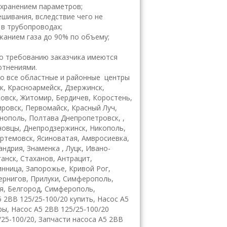
охранением параметров;
шивания, вследствие чего не
 в трубопроводах;
жанием газа до 90% по объему;
о требованию заказчика имеются
отнениями.
 все областные и районные центры
ск, Красноармейск, Дзержинск,
ковск, Житомир, Бердичев, Коростень,
ировск, Первомайск, Красный Луч,
рнополь, Полтава Днепропетровск, ,
рновцы, Днепродзержинск, Никополь,
ртемовск, Ясиноватая, Амвросиевка,
ндрия, Знаменка , Луцк, Ивано-
анск, Стаханов, Антрацит,
инница, Запорожье, Кривой Рог,
Чернигов, Прилуки, Симферополь,
я, Белгород, Симферополь,
 2ВВ 125/25-100/20 купить, Насос А5
ры, Насос А5 2ВВ 125/25-100/20
/25-100/20, Запчасти насоса А5 2ВВ