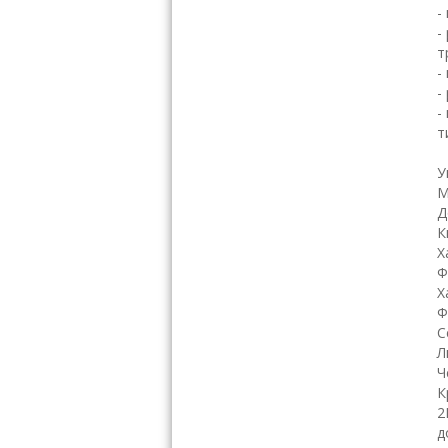
-
-
т
-
-
-
т
К
У
М
Д
К
Х
Ф
Х
Ф
С
Л
Ч
К
2
д