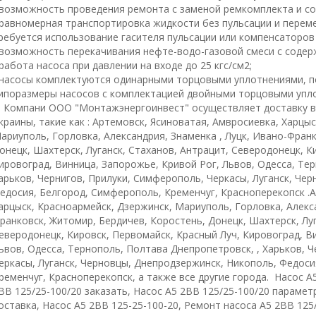
 возможность проведения ремонта с заменой ремкомплекта и с
 равномерная транспортировка жидкости без пульсации и переме
ребуется использование гасителя пульсации или компенсаторов
 возможность перекачивания нефте-водо-газовой смеси с содер
 работа насоса при давлении на входе до 25 кгс/см2;
 насосы комплектуются одинарными торцовыми уплотнениями, п
ипоразмеры насосов с комплектацией двойными торцовыми упл
омпани ООО "Монтажэнергоинвест" осуществляет доставку во
краины, такие как : Артемовск, Ясиноватая, Амвросиевка, Харцы
ариуполь, Горловка, Александрия, Знаменка , Луцк, Ивано-Фран
онецк, Шахтерск, Луганск, Стаханов, Антрацит, Северодонецк, К
ировоград, Винница, Запорожье, Кривой Рог, Львов, Одесса, Те
арьков, Чернигов, Прилуки, Симферополь, Черкасы, Луганск, Че
едосия, Белгород, Симферополь, Кременчуг, Красноперекопск .А
арцыск, Красноармейск, Дзержинск, Мариуполь, Горловка, Алекса
ранковск, Житомир, Бердичев, Коростень, Донецк, Шахтерск, Луг
еверодонецк, Кировск, Первомайск, Красный Луч, Кировоград, В
ьвов, Одесса, Тернополь, Полтава Днепропетровск, , Харьков, 
еркасы, Луганск, Черновцы, Днепродзержинск, Никополь, Федоси
ременчуг, Красноперекопск, а также все другие города.
Насос А5
ВВ 125/25-100/20 заказать, Насос А5 2ВВ 125/25-100/20 парамет
оставка, Насос А5 2ВВ 125-25-100-20, Ремонт насоса А5 2ВВ 125