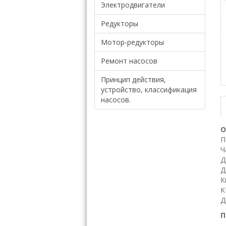
Электродвигатели
Редукторы
Мотор-редукторы
Ремонт насосов
Принцип действия,
устройство, классификация
насосов.
О
П
Ч
Д
Д
К
К
Д
П