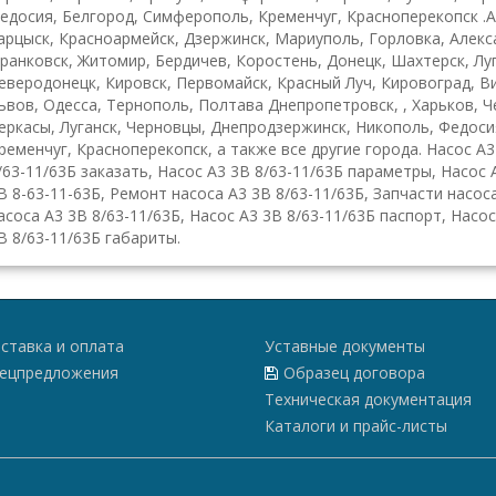
едосия, Белгород, Симферополь, Кременчуг, Красноперекопск .А
арцыск, Красноармейск, Дзержинск, Мариуполь, Горловка, Алекса
ранковск, Житомир, Бердичев, Коростень, Донецк, Шахтерск, Луг
еверодонецк, Кировск, Первомайск, Красный Луч, Кировоград, В
ьвов, Одесса, Тернополь, Полтава Днепропетровск, , Харьков, 
еркасы, Луганск, Черновцы, Днепродзержинск, Никополь, Федоси
ременчуг, Красноперекопск, а также все другие города. Насос А3
/63-11/63Б заказать, Насос А3 3В 8/63-11/63Б параметры, Насос 
В 8-63-11-63Б, Ремонт насоса А3 3В 8/63-11/63Б, Запчасти насос
асоса А3 3В 8/63-11/63Б, Насос А3 3В 8/63-11/63Б паспорт, Насо
В 8/63-11/63Б габариты.
ставка и оплата
Уставные документы
ецпредложения
Образец договора
Техническая документация
Каталоги и прайс-листы