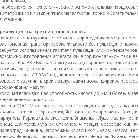
ерминалами,
ля обеспечения технологических и вспомогательных процессов 
ефтепродуктов предприятиях металлургии, горно-обогатительн
ефтехимии.
реимущества трехвинтового насоса:
 простота конструкции, возможность проведения ремонта замен
 равномерная транспортировка жидкости без пульсации и переме
ребуется использование гасителя пульсации или компенсаторов
 возможно изготовление агрегата как в горизонтальном так и в
 насосы типа А3 3Вх2 комплектуются одинарными торцовыми уп
аказчика могут комплектоваться двойными торцовыми уплотнен
 в насосах типа А3 3Вх2 подшипники вынесены из перекачиваемо
озволило увеличить срок эксплуатации насоса, широкое распро
ерекачивании мазута;
 хорошая всасывающая способность насоса до 5 м и более, в за
ерекачиваемой жидкости.
омпани ООО "Монтажэнергоинвест" осуществляет доставку во 
краины, такие как : Артемовск, Ясиноватая, Амвросиевка, Харцы
ариуполь, Горловка, Александрия, Знаменка , Луцк, Ивано-Фран
онецк, Шахтерск, Луганск, Стаханов, Антрацит, Северодонецк, К
ировоград, Винница, Запорожье, Кривой Рог, Львов, Одесса, Те
арьков, Чернигов, Прилуки, Симферополь, Черкасы, Луганск, Че