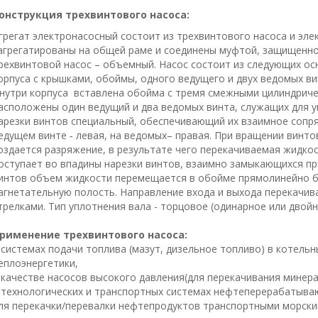
онструкция трехвинтового насоса:
грегат электронасосный состоит из трехвинтового насоса и эле
агрегатированы на общей раме и соединены муфтой, защищенно
рехвинтовой насос – объемный. Насос состоит из следующих ос
орпуса с крышками, обоймы, одного ведущего и двух ведомых ви
нутри корпуса вставлена обойма с тремя смежными цилиндриче
асположены один ведущий и два ведомых винта, служащих для 
арезки винтов специальный, обеспечивающий их взаимное сопря
едущем винте ‑ левая, на ведомых– правая. При вращении винт
оздается разряжение, в результате чего перекачиваемая жидк
оступает во впадины нарезки винтов, взаимно замыкающихся пр
интов объем жидкости перемещается в обойме прямолинейно б
агнетательную полость. Направление входа и выхода перекачив
трелками. Тип уплотнения вала - торцовое (одинарное или двойн
рименение трехвинтового насоса:
 системах подачи топлива (мазут, дизельное топливо) в котельн
еплоэнергетики,
 качестве насосов высокого давления(для перекачивания минера
 технологических и транспортных системах нефтеперерабатыва
ля перекачки/перевалки нефтепродуктов транспортными морск