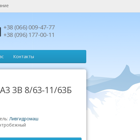
ание
+38 (066) 009-47-77
+38 (096) 177-00-11
ас
Контакты
А3 3В 8/63-11/63Б
ель:
Ливгидромаш
нтробежный