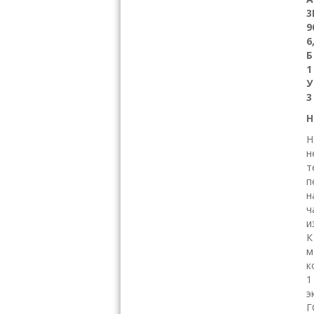
3
9
6
1
3
Н
Н
н
т
п
н
ч
и
К
м
к
1
э
Г