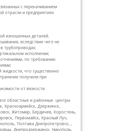
связанных с перекачиванием
ой отрасли и предприятиях
ой изношенных деталей;
шивания, вследствие чего не
 в трубопроводах;
ертикальном исполнении;
лотнениями, по требованию
иями;
й жидкости, что существенно
странение получили при
висимости от вязкости
все областные и районные центры
ск, Красноармейск, Дзержинск,
ковск, Житомир, Бердичев, Коростень,
ировск, Первомайск, Красный Луч,
рнополь, Полтава Днепропетровск, ,
рновцы, Днепродзержинск, Никополь,