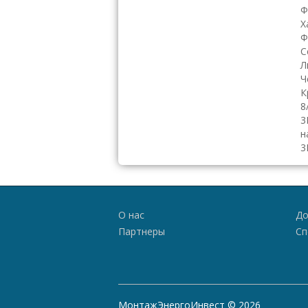
Ф
Х
Ф
С
Л
Ч
К
8
3
н
3
О нас
До
Партнеры
Сп
МонтажЭнергоИнвест © 2026