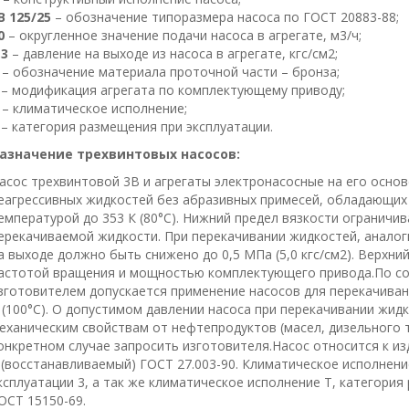
В 125/25
– обозначение типоразмера насоса по ГОСТ 20883-88;
0
– округленное значение подачи насоса в агрегате, м3/ч;
,3
– давление на выходе из насоса в агрегате, кгс/см2;
Б
– обозначение материала проточной части – бронза;
– модификация агрегата по комплектующему приводу;
У
– климатическое исполнение;
– категория размещения при эксплуатации.
азначение трехвинтовых насосов:
асос трехвинтовой 3В и агрегаты электронасосные на его осно
еагрессивных жидкостей без абразивных примесей, обладающи
емпературой до 353 К (80°С). Нижний предел вязкости огранич
ерекачиваемой жидкости. При перекачивании жидкостей, аналог
а выходе должно быть снижено до 0,5 МПа (5,0 кгс/см2). Верхни
астотой вращения и мощностью комплектующего привода.По со
зготовителем допускается применение насосов для перекачиван
 (100°С). О допустимом давлении насоса при перекачивании жид
еханическим свойствам от нефтепродуктов (масел, дизельного 
онкретном случае запросить изготовителя.Насос относится к и
 (восстанавливаемый) ГОСТ 27.003-90. Климатическое исполнени
ксплуатации 3, а так же климатическое исполнение Т, категория
ОСТ 15150-69.