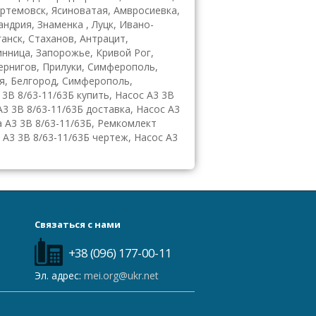
ртемовск, Ясиноватая, Амвросиевка,
ндрия, Знаменка , Луцк, Ивано-
анск, Стаханов, Антрацит,
инница, Запорожье, Кривой Рог,
Чернигов, Прилуки, Симферополь,
я, Белгород, Симферополь,
 3В 8/63-11/63Б купить, Насос А3 3В
А3 3В 8/63-11/63Б доставка, Насос А3
а А3 3В 8/63-11/63Б, Ремкомлект
с А3 3В 8/63-11/63Б чертеж, Насос А3
Связаться с нами
+38 (096) 177-00-11
Эл. адрес:
mei.org@ukr.net