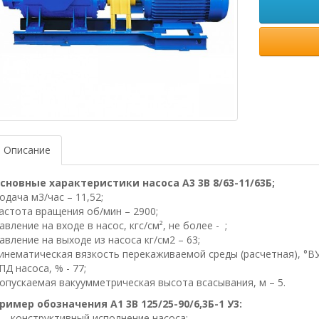
Описание
сновные характеристики насоса А3 3В 8/63-11/63Б;
одача м3/час – 11,52;
астота вращения об/мин – 2900;
авление на входе в насос, кгс/см², не более - ;
авление на выходе из насоса кг/см2 – 63;
инематическая вязкость перекаживаемой среды (расчетная), °ВУ 
ПД насоса, % - 77;
опускаемая вакуумметрическая высота всасывания, м – 5.
ример обозначения А1 3В 125/25-90/6,3Б-1 У3:
– конструктивный исполнение насоса;