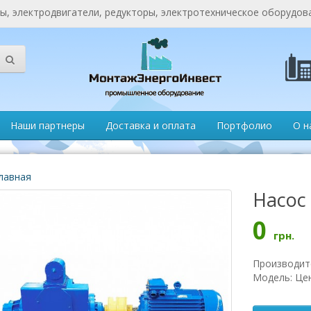
, электродвигатели, редукторы, электротехническое оборудов
Наши партнеры
Доставка и оплата
Портфолио
О н
лавная
Насос 
0
грн.
Производит
Модель: Це