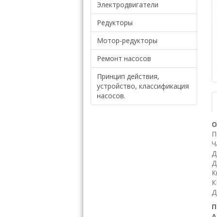
Электродвигатели
Редукторы
Мотор-редукторы
Ремонт насосов
Принцип действия,
устройство, классификация
насосов.
О
П
Ч
Д
Д
К
К
Д
П
А