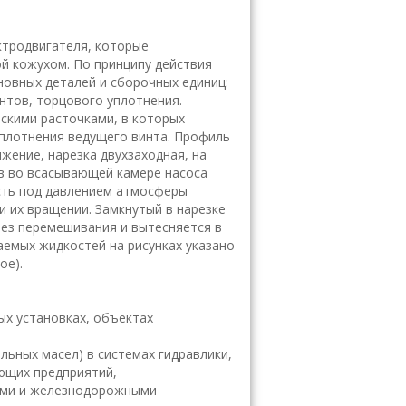
ктродвигателя, которые
й кожухом. По принципу действия
новных деталей и сборочных единиц:
нтов, торцового уплотнения.
скими расточками, в которых
уплотнения ведущего винта. Профиль
жение, нарезка двухзаходная, на
ов во всасывающей камере насоса
ость под давлением атмосферы
и их вращении. Замкнутый в нарезке
ез перемешивания и вытесняется в
аемых жидкостей на рисунках указано
ое).
ых установках, объектах
льных масел) в системах гидравлики,
ющих предприятий,
ими и железнодорожными