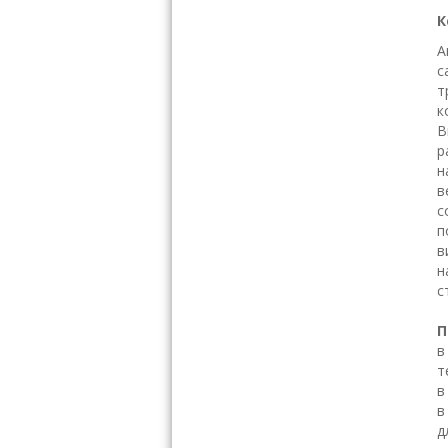
К
А
с
т
к
В
р
н
в
с
п
в
н
с
П
в
т
в
в
д