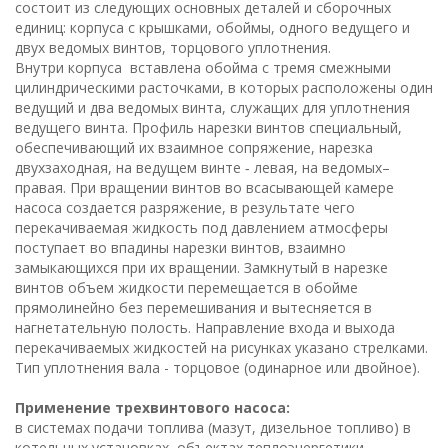
состоит из следующих основных деталей и сборочных
единиц: корпуса с крышками, обоймы, одного ведущего и
двух ведомых винтов, торцового уплотнения.
Внутри корпуса вставлена обойма с тремя смежными
цилиндрическими расточками, в которых расположены один
ведущий и два ведомых винта, служащих для уплотнения
ведущего винта. Профиль нарезки винтов специальный,
обеспечивающий их взаимное сопряжение, нарезка
двухзаходная, на ведущем винте ‑ левая, на ведомых–
правая. При вращении винтов во всасывающей камере
насоса создается разряжение, в результате чего
перекачиваемая жидкость под давлением атмосферы
поступает во впадины нарезки винтов, взаимно
замыкающихся при их вращении. Замкнутый в нарезке
винтов объем жидкости перемещается в обойме
прямолинейно без перемешивания и вытесняется в
нагнетательную полость. Направление входа и выхода
перекачиваемых жидкостей на рисунках указано стрелками.
Тип уплотнения вала - торцовое (одинарное или двойное).
Применение трехвинтового насоса:
в системах подачи топлива (мазут, дизельное топливо) в
котельных установках, объектах теплоэнергетики,