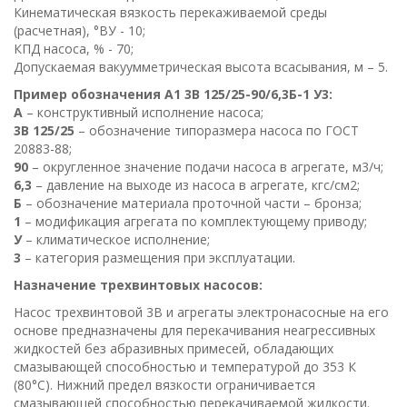
Кинематическая вязкость перекаживаемой среды
(расчетная), °ВУ - 10;
КПД насоса, % - 70;
Допускаемая вакуумметрическая высота всасывания, м – 5.
Пример обозначения А1 3В 125/25-90/6,3Б-1 У3:
А
– конструктивный исполнение насоса;
3В 125/25
– обозначение типоразмера насоса по ГОСТ
20883-88;
90
– округленное значение подачи насоса в агрегате, м3/ч;
6,3
– давление на выходе из насоса в агрегате, кгс/см2;
Б
– обозначение материала проточной части – бронза;
1
– модификация агрегата по комплектующему приводу;
У
– климатическое исполнение;
3
– категория размещения при эксплуатации.
Назначение трехвинтовых насосов:
Насос трехвинтовой 3В и агрегаты электронасосные на его
основе предназначены для перекачивания неагрессивных
жидкостей без абразивных примесей, обладающих
смазывающей способностью и температурой до 353 К
(80°С). Нижний предел вязкости ограничивается
смазывающей способностью перекачиваемой жидкости.