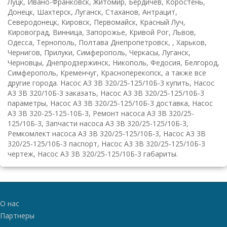
Луцк, Ивано-Франковск, Житомир, Бердичев, Коростень,
Донецк, Шахтерск, Луганск, Стаханов, Антрацит,
Северодонецк, Кировск, Первомайск, Красный Луч,
Кировоград, Винница, Запорожье, Кривой Рог, Львов,
Одесса, Тернополь, Полтава Днепропетровск, , Харьков,
Чернигов, Прилуки, Симферополь, Черкасы, Луганск,
Черновцы, Днепродзержинск, Никополь, Федосия, Белгород,
Симферополь, Кременчуг, Красноперекопск, а также все
другие города. Насос А3 3В 320/25-125/10Б-3 купить, Насос
А3 3В 320/10Б-3 заказать, Насос А3 3В 320/25-125/10Б-3
параметры, Насос А3 3В 320/25-125/10Б-3 доставка, Насос
А3 3В 320-25-125-10Б-3, Ремонт насоса А3 3В 320/25-
125/10Б-3, Запчасти насоса А3 3В 320/25-125/10Б-3,
Ремкомлект насоса А3 3В 320/25-125/10Б-3, Насос А3 3В
320/25-125/10Б-3 паспорт, Насос А3 3В 320/25-125/10Б-3
чертеж, Насос А3 3В 320/25-125/10Б-3 габариты.
О нас
Партнеры