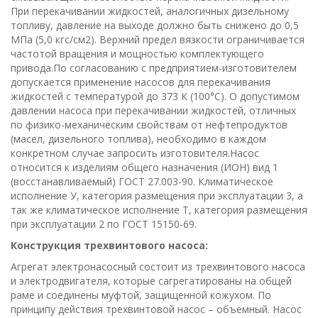
При перекачивании жидкостей, аналогичных дизельному
топливу, давление на выходе должно быть снижено до 0,5
МПа (5,0 кгс/см2). Верхний предел вязкости ограничивается
частотой вращения и мощностью комплектующего
привода.По согласованию с предприятием-изготовителем
допускается применение насосов для перекачивания
жидкостей с температурой до 373 К (100°С). О допустимом
давлении насоса при перекачивании жидкостей, отличных
по физико-механическим свойствам от нефтепродуктов
(масел, дизельного топлива), необходимо в каждом
конкретном случае запросить изготовителя.Насос
относится к изделиям общего назначения (ИОН) вид 1
(восстанавливаемый) ГОСТ 27.003-90. Климатическое
исполнение У, категория размещения при эксплуатации 3, а
так же климатическое исполнение Т, категория размещения
при эксплуатации 2 по ГОСТ 15150-69.
Конструкция трехвинтового насоса:
Агрегат электронасосный состоит из трехвинтового насоса
и электродвигателя, которые сагрегатированы на общей
раме и соединены муфтой, защищенной кожухом. По
принципу действия трехвинтовой насос – объемный. Насос