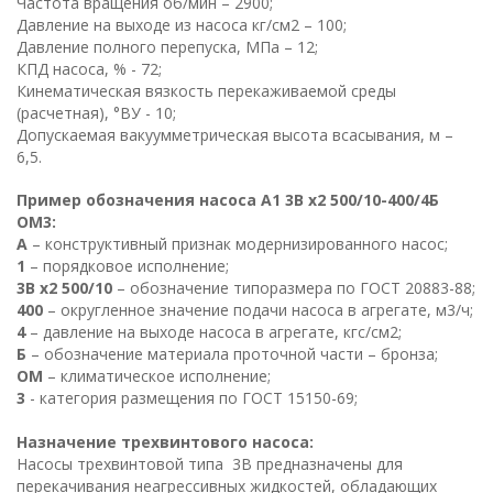
Частота вращения об/мин – 2900;
Давление на выходе из насоса кг/см2 – 100;
Давление полного перепуска, МПа – 12;
КПД насоса, % - 72;
Кинематическая вязкость перекаживаемой среды
(расчетная), °ВУ - 10;
Допускаемая вакуумметрическая высота всасывания, м –
6,5.
Пример обозначения насоса А1 3В х2 500/10-400/4Б
ОМ3:
А
– конструктивный признак модернизированного насос;
1
– порядковое исполнение;
3В х2 500/10
– обозначение типоразмера по ГОСТ 20883-88;
400
– округленное значение подачи насоса в агрегате, м3/ч;
4
– давление на выходе насоса в агрегате, кгс/см2;
Б
– обозначение материала проточной части – бронза;
ОМ
– климатическое исполнение;
3
- категория размещения по ГОСТ 15150-69;
Назначение трехвинтового насоса:
Насосы трехвинтовой типа 3В предназначены для
перекачивания неагрессивных жидкостей, обладающих