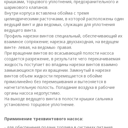
крышками, торцового уплотнения, предохранительного и
шарикового клапанов.
Внутри корпуса вставлена обойма с тремя
цилиндрическими расточками, в которой расположены один
ведущий винт и два ведомых, служащих для уплотнения
ведущего винта.
Профиль нарезки винтов специальный, обеспечивающий их
взаимное сопряжение; нарезка двухзаходная, на ведущем
винте- левая, на ведомых- правая.
При вращении винтов во всасывающей полости насоса
создается разрежение, в результате чего перекачиваемая
жидкость поступает во впадины нарезки винтов взаимно
замыкающихся при их вращении. Замкнутый в нарезке
винтов объем жидкости перемещается в обойме
прямолинейно без перемешивания и вытесняется в
нагнетательную полость. Попадание воздуха в рабочие
органы насоса недопустимо.
На выходе ведущего винта в полости крышки сальника
установлено торцовое уплотнение.
Приминение трехвинтового насоса:
- для обеспечения подачи топлива в системах питания