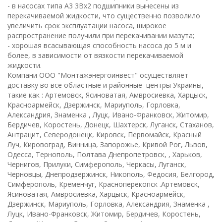
- в насосах типа А3 3Вх2 подшипники вынесены из
перекачиваемой жидкости, что существенно позволило
увеличить срок эксплуатации насоса, широкое
распространение получили при перекачивании мазута;
- хорошая всасывающая способность насоса до 5 м и
более, в зависимости от вязкости перекачиваемой
жидкости.
Компани ООО "Монтажэнергоинвест" осуществляет
доставку во все областные и районные центры Украины,
такие как : Артемовск, Ясиноватая, Амвросиевка, Харцыск,
Красноармейск, Дзержинск, Мариуполь, Горловка,
Александрия, Знаменка , Луцк, Ивано-Франковск, Житомир,
Бердичев, Коростень, Донецк, Шахтерск, Луганск, Стаханов,
Антрацит, Северодонецк, Кировск, Первомайск, Красный
Луч, Кировоград, Винница, Запорожье, Кривой Рог, Львов,
Одесса, Тернополь, Полтава Днепропетровск, , Харьков,
Чернигов, Прилуки, Симферополь, Черкасы, Луганск,
Черновцы, Днепродзержинск, Никополь, Федосия, Белгород,
Симферополь, Кременчуг, Красноперекопск .Артемовск,
Ясиноватая, Амвросиевка, Харцыск, Красноармейск,
Дзержинск, Мариуполь, Горловка, Александрия, Знаменка ,
Луцк, Ивано-Франковск, Житомир, Бердичев, Коростень,