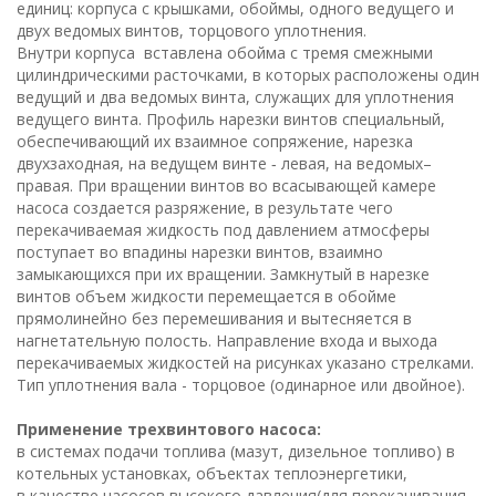
единиц: корпуса с крышками, обоймы, одного ведущего и
двух ведомых винтов, торцового уплотнения.
Внутри корпуса вставлена обойма с тремя смежными
цилиндрическими расточками, в которых расположены один
ведущий и два ведомых винта, служащих для уплотнения
ведущего винта. Профиль нарезки винтов специальный,
обеспечивающий их взаимное сопряжение, нарезка
двухзаходная, на ведущем винте ‑ левая, на ведомых–
правая. При вращении винтов во всасывающей камере
насоса создается разряжение, в результате чего
перекачиваемая жидкость под давлением атмосферы
поступает во впадины нарезки винтов, взаимно
замыкающихся при их вращении. Замкнутый в нарезке
винтов объем жидкости перемещается в обойме
прямолинейно без перемешивания и вытесняется в
нагнетательную полость. Направление входа и выхода
перекачиваемых жидкостей на рисунках указано стрелками.
Тип уплотнения вала - торцовое (одинарное или двойное).
Применение трехвинтового насоса:
в системах подачи топлива (мазут, дизельное топливо) в
котельных установках, объектах теплоэнергетики,
в качестве насосов высокого давления(для перекачивания