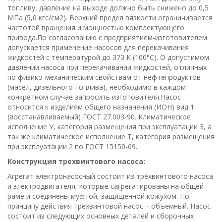
топливу, давление на выходе должно быть снижено до 0,5
МПа (5,0 кгс/см2). Верхний предел вязкости ограничивается
частотой вращения и мощностью комплектующего
привода.По согласованию с предприятием-изготовителем
допускается применение насосов для перекачивания
жидкостей с температурой до 373 К (100°С). О допустимом
давлении насоса при перекачивании жидкостей, отличных
по физико-механическим свойствам от нефтепродуктов
(масел, дизельного топлива), необходимо в каждом
конкретном случае запросить изготовителя.Насос
относится к изделиям общего назначения (ИОН) вид 1
(восстанавливаемый) ГОСТ 27.003-90. Климатическое
исполнение У, категория размещения при эксплуатации 3, а
так же климатическое исполнение Т, категория размещения
при эксплуатации 2 по ГОСТ 15150-69.
Конструкция трехвинтового насоса:
Агрегат электронасосный состоит из трехвинтового насоса
и электродвигателя, которые сагрегатированы на общей
раме и соединены муфтой, защищенной кожухом. По
принципу действия трехвинтовой насос – объемный. Насос
состоит из следующих основных деталей и сборочных