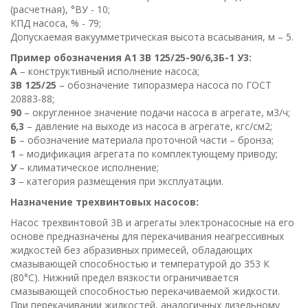
(расчетная), °ВУ - 10;
КПД насоса, % - 79;
Допускаемая вакуумметрическая высота всасывания, м – 5.
Пример обозначения А1 3В 125/25-90/6,3Б-1 У3:
А
– конструктивный исполнение насоса;
3В 125/25
– обозначение типоразмера насоса по ГОСТ
20883-88;
90
– округленное значение подачи насоса в агрегате, м3/ч;
6,3
– давление на выходе из насоса в агрегате, кгс/см2;
Б
– обозначение материала проточной части – бронза;
1
– модификация агрегата по комплектующему приводу;
У
– климатическое исполнение;
3
– категория размещения при эксплуатации.
Назначение трехвинтовых насосов:
Насос трехвинтовой 3В и агрегаты электронасосные на его
основе предназначены для перекачивания неагрессивных
жидкостей без абразивных примесей, обладающих
смазывающей способностью и температурой до 353 К
(80°С). Нижний предел вязкости ограничивается
смазывающей способностью перекачиваемой жидкости.
При перекачивании жидкостей, аналогичных дизельному