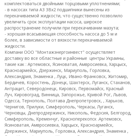
комплектоваться двойными торцовыми уплотнениями;
- в насосах типа А3 3Вх2 подшипники вынесены из
перекачиваемой жидкости, что существенно позволило
увеличить срок эксплуатации насоса, широкое
распространение получили при перекачивании мазута;
- хорошая всасывающая способность насоса до 5 м и
более, в зависимости от вязкости перекачиваемой
жидкости.
Компани ООО "Монтажэнергоинвест" осуществляет
доставку во все областные и районные центры Украины,
такие как : Артемовск, Ясиноватая, Амвросиевка, Харцыск,
Красноармейск, Дзержинск, Мариуполь, Горловка,
Александрия, Знаменка , Луцк, Ивано-Франковск, Житомир,
Бердичев, Коростень, Донецк, Шахтерск, Луганск, Стаханов,
Антрацит, Северодонецк, Кировск, Первомайск, Красный
Луч, Кировоград, Винница, Запорожье, Кривой Рог, Львов,
Одесса, Тернополь, Полтава Днепропетровск, , Харьков,
Чернигов, Прилуки, Симферополь, Черкасы, Луганск,
Черновцы, Днепродзержинск, Никополь, Федосия, Белгород,
Симферополь, Кременчуг, Красноперекопск .Артемовск,
Ясиноватая, Амвросиевка, Харцыск, Красноармейск,
Дзержинск, Мариуполь, Горловка, Александрия, Знаменка ,