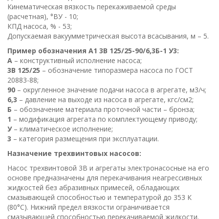
Кинематическая вязкость перекаживаемой среды
(расчетная), °ВУ - 10;
КПД насоса, % - 53;
Допускаемая вакуумметрическая высота всасывания, м – 5.
Пример обозначения А1 3В 125/25-90/6,3Б-1 У3:
А
– конструктивный исполнение насоса;
3В 125/25
– обозначение типоразмера насоса по ГОСТ
20883-88;
90
– округленное значение подачи насоса в агрегате, м3/ч;
6,3
– давление на выходе из насоса в агрегате, кгс/см2;
Б
– обозначение материала проточной части – бронза;
1
– модификация агрегата по комплектующему приводу;
У
– климатическое исполнение;
3
– категория размещения при эксплуатации.
Назначение трехвинтовых насосов:
Насос трехвинтовой 3В и агрегаты электронасосные на его
основе предназначены для перекачивания неагрессивных
жидкостей без абразивных примесей, обладающих
смазывающей способностью и температурой до 353 К
(80°С). Нижний предел вязкости ограничивается
смазывающей способностью перекачиваемой жидкости.