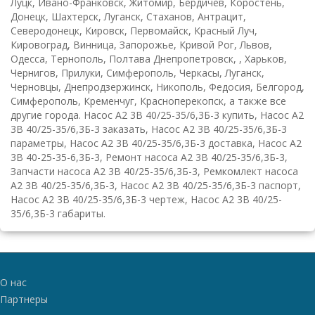
Луцк, Ивано-Франковск, Житомир, Бердичев, Коростень,
Донецк, Шахтерск, Луганск, Стаханов, Антрацит,
Северодонецк, Кировск, Первомайск, Красный Луч,
Кировоград, Винница, Запорожье, Кривой Рог, Львов,
Одесса, Тернополь, Полтава Днепропетровск, , Харьков,
Чернигов, Прилуки, Симферополь, Черкасы, Луганск,
Черновцы, Днепродзержинск, Никополь, Федосия, Белгород,
Симферополь, Кременчуг, Красноперекопск, а также все
другие города. Насос А2 3В 40/25-35/6,3Б-3 купить, Насос А2
3В 40/25-35/6,3Б-3 заказать, Насос А2 3В 40/25-35/6,3Б-3
параметры, Насос А2 3В 40/25-35/6,3Б-3 доставка, Насос А2
3В 40-25-35-6,3Б-3, Ремонт насоса А2 3В 40/25-35/6,3Б-3,
Запчасти насоса А2 3В 40/25-35/6,3Б-3, Ремкомлект насоса
А2 3В 40/25-35/6,3Б-3, Насос А2 3В 40/25-35/6,3Б-3 паспорт,
Насос А2 3В 40/25-35/6,3Б-3 чертеж, Насос А2 3В 40/25-
35/6,3Б-3 габариты.
О нас
Партнеры