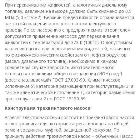
При перекачивании жидкостей, аналогичных дизельному
топливу, давление на выходе должно быть снижено до 0,5
МПа (5,0 кгс/см2). Верхний предел вязкости ограничивается
частотой вращения и мощностью комплектующего
привода.По согласованию с предприятием-изготовителем
допускается применение насосов для перекачивания
жидкостей с температурой до 373 К (100°С). О допустимом
давлении насоса при перекачивании жидкостей, отличных
по физико-механическим свойствам от нефтепродуктов
(масел, дизельного топлива), необходимо в каждом
конкретном случае запросить изготовителя.Насос
относится к изделиям общего назначения (ИОН) вид 1
(восстанавливаемый) ГОСТ 27.003-90. Климатическое
исполнение У, категория размещения при эксплуатации 3, а
так же климатическое исполнение Т, категория размещения
при эксплуатации 2 по ГОСТ 15150-69.
Конструкция трехвинтового насоса:
Агрегат электронасосный состоит из трехвинтового насоса
и электродвигателя, которые сагрегатированы на общей
раме и соединены муфтой, защищенной кожухом. По
принципу действия трехвинтовой насос – объемный. Насос