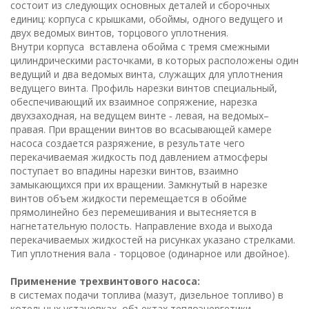
состоит из следующих основных деталей и сборочных
единиц: корпуса с крышками, обоймы, одного ведущего и
двух ведомых винтов, торцового уплотнения.
Внутри корпуса вставлена обойма с тремя смежными
цилиндрическими расточками, в которых расположены один
ведущий и два ведомых винта, служащих для уплотнения
ведущего винта. Профиль нарезки винтов специальный,
обеспечивающий их взаимное сопряжение, нарезка
двухзаходная, на ведущем винте ‑ левая, на ведомых–
правая. При вращении винтов во всасывающей камере
насоса создается разряжение, в результате чего
перекачиваемая жидкость под давлением атмосферы
поступает во впадины нарезки винтов, взаимно
замыкающихся при их вращении. Замкнутый в нарезке
винтов объем жидкости перемещается в обойме
прямолинейно без перемешивания и вытесняется в
нагнетательную полость. Направление входа и выхода
перекачиваемых жидкостей на рисунках указано стрелками.
Тип уплотнения вала - торцовое (одинарное или двойное).
Применение трехвинтового насоса:
в системах подачи топлива (мазут, дизельное топливо) в
котельных установках, объектах теплоэнергетики,