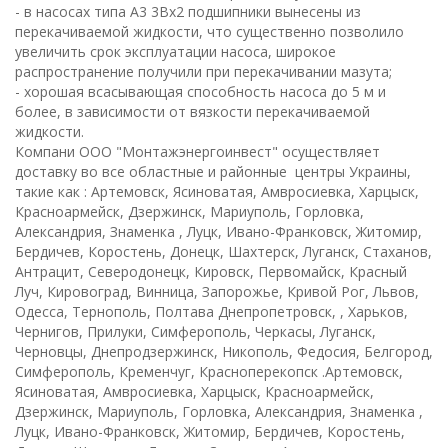
- в насосах типа А3 3Вх2 подшипники вынесены из
перекачиваемой жидкости, что существенно позволило
увеличить срок эксплуатации насоса, широкое
распространение получили при перекачивании мазута;
- хорошая всасывающая способность насоса до 5 м и
более, в зависимости от вязкости перекачиваемой
жидкости.
Компани ООО "Монтажэнергоинвест" осуществляет
доставку во все областные и районные центры Украины,
такие как : Артемовск, Ясиноватая, Амвросиевка, Харцыск,
Красноармейск, Дзержинск, Мариуполь, Горловка,
Александрия, Знаменка , Луцк, Ивано-Франковск, Житомир,
Бердичев, Коростень, Донецк, Шахтерск, Луганск, Стаханов,
Антрацит, Северодонецк, Кировск, Первомайск, Красный
Луч, Кировоград, Винница, Запорожье, Кривой Рог, Львов,
Одесса, Тернополь, Полтава Днепропетровск, , Харьков,
Чернигов, Прилуки, Симферополь, Черкасы, Луганск,
Черновцы, Днепродзержинск, Никополь, Федосия, Белгород,
Симферополь, Кременчуг, Красноперекопск .Артемовск,
Ясиноватая, Амвросиевка, Харцыск, Красноармейск,
Дзержинск, Мариуполь, Горловка, Александрия, Знаменка ,
Луцк, Ивано-Франковск, Житомир, Бердичев, Коростень,