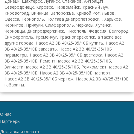
Донецк, Шахтерск, Луганск, Стаханов, Антрацит,
Северодонецк, Кировск, Первомайск, Красный Луч,
Кировоград, Винница, Запорожье, Кривой Рог, Львов,
Одесса, Тернополь, Полтава Днепропетровск, , Харьков,
Чернигов, Прилуки, Симферополь, Черкасы, Луганск,
Черновцы, Днепродзержинск, Никополь, Федосия, Белгород,
Симферополь, Кременчуг, Красноперекопск, а также все
другие города. Насос А2 3В 40/25-35/10Б купить, Насос А2
3В 40/25-35/10Б заказать, Насос А2 3В 40/25-35/10Б
параметры, Насос А2 3В 40/25-35/10Б доставка, Насос А2
3В 40-25-35-10Б, Ремонт насоса А2 3В 40/25-35/10Б,
Запчасти насоса А2 3В 40/25-35/10Б, Ремкомлект насоса А2
3В 40/25-35/10Б, Насос А2 3В 40/25-35/10Б паспорт,
Насос А2 3В 40/25-35/10Б чертеж, Насос А2 3В 40/25-35/10Б
габариты.
О нас
Партнеры
Доставка и оплата