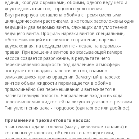
единиц: корпуса с крышками, обоймы, одного ведущего и
двух ведомых винтов, торцового уплотнения.
Внутри корпуса вставлена обойма с тремя смежными
цилиндрическими расточками, в которых расположены один
ведущий и два ведомых винта, служащих для уплотнения
ведущего винта. Профиль нарезки винтов специальный,
обеспечивающий их взаимное сопряжение, нарезка
двухзаходная, на ведущем винте ‑ левая, на ведомых–
правая. При вращении винтов во всасывающей камере
насоса создается разряжение, в результате чего
перекачиваемая жидкость под давлением атмосферы
поступает во впадины нарезки винтов, взаимно
замыкающихся при их вращении. Замкнутый в нарезке
винтов объем жидкости перемещается в обойме
прямолинейно без перемешивания и вытесняется в
нагнетательную полость. Направление входа и выхода
перекачиваемых жидкостей на рисунках указано стрелками.
Тип уплотнения вала - торцовое (одинарное или двойное).
Применение трехвинтового насоса:
в системах подачи топлива (мазут, дизельное топливо) в
котельных установках, объектах теплоэнергетики,
в качестве насосов высокого давления(для перекачивания