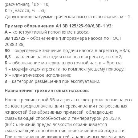
(расчетная), °ВУ - 10;
КПД насоса, % - 53;
Допускаемая вакуумметрическая высота всасывания, м – 5.
Пример обозначения А1 3В 125/25-90/6,3Б-1 У3:
А
– конструктивный исполнение насоса;
3В 125/25
– обозначение типоразмера насоса по ГОСТ
20883-88;
90
– округленное значение подачи насоса в агрегате, м3/ч;
6,3
– давление на выходе из насоса в агрегате, кгс/см2;
Б
– обозначение материала проточной части – бронза;
1
– модификация агрегата по комплектующему приводу;
У
– климатическое исполнение;
3
– категория размещения при эксплуатации.
Назначение трехвинтовых насосов:
Насос трехвинтовой 3В и агрегаты электронасосные на его
основе предназначены для перекачивания неагрессивных
жидкостей без абразивных примесей, обладающих
смазывающей способностью и температурой до 353 К
(80°С). Нижний предел вязкости ограничивается
смазывающей способностью перекачиваемой жидкости.
При перекачивании жидкостей, аналогичных дизельному