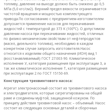
топливу, давление на выходе должно быть снижено до 0,5
МПа (5,0 кгс/см2). Верхний предел вязкости ограничивается
частотой вращения и мощностью комплектующего
привода.По согласованию с предприятием-изготовителем
допускается применение насосов для перекачивания
жидкостей с температурой до 373 К (100°С). О допустимом
давлении насоса при перекачивании жидкостей, отличных
по физико-механическим свойствам от нефтепродуктов
(масел, дизельного топлива), необходимо в каждом
конкретном случае запросить изготовителя.Насос
относится к изделиям общего назначения (ИОН) вид 1
(восстанавливаемый) ГОСТ 27.003-90. Климатическое
исполнение У, категория размещения при эксплуатации 3, а
так же климатическое исполнение Т, категория размещения
при эксплуатации 2 по ГОСТ 15150-69.
Конструкция трехвинтового насоса:
Агрегат электронасосный состоит из трехвинтового насоса
и электродвигателя, которые сагрегатированы на общей
раме и соединены муфтой, защищенной кожухом. По
принципу действия трехвинтовой насос – объемный. Насос
состоит из следующих основных деталей и сборочных