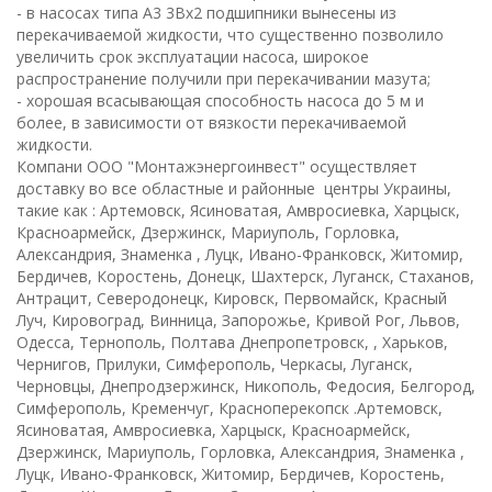
- в насосах типа А3 3Вх2 подшипники вынесены из
перекачиваемой жидкости, что существенно позволило
увеличить срок эксплуатации насоса, широкое
распространение получили при перекачивании мазута;
- хорошая всасывающая способность насоса до 5 м и
более, в зависимости от вязкости перекачиваемой
жидкости.
Компани ООО "Монтажэнергоинвест" осуществляет
доставку во все областные и районные центры Украины,
такие как : Артемовск, Ясиноватая, Амвросиевка, Харцыск,
Красноармейск, Дзержинск, Мариуполь, Горловка,
Александрия, Знаменка , Луцк, Ивано-Франковск, Житомир,
Бердичев, Коростень, Донецк, Шахтерск, Луганск, Стаханов,
Антрацит, Северодонецк, Кировск, Первомайск, Красный
Луч, Кировоград, Винница, Запорожье, Кривой Рог, Львов,
Одесса, Тернополь, Полтава Днепропетровск, , Харьков,
Чернигов, Прилуки, Симферополь, Черкасы, Луганск,
Черновцы, Днепродзержинск, Никополь, Федосия, Белгород,
Симферополь, Кременчуг, Красноперекопск .Артемовск,
Ясиноватая, Амвросиевка, Харцыск, Красноармейск,
Дзержинск, Мариуполь, Горловка, Александрия, Знаменка ,
Луцк, Ивано-Франковск, Житомир, Бердичев, Коростень,