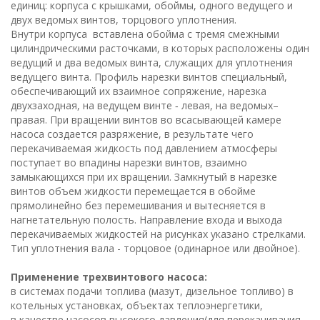
единиц: корпуса с крышками, обоймы, одного ведущего и
двух ведомых винтов, торцового уплотнения.
Внутри корпуса вставлена обойма с тремя смежными
цилиндрическими расточками, в которых расположены один
ведущий и два ведомых винта, служащих для уплотнения
ведущего винта. Профиль нарезки винтов специальный,
обеспечивающий их взаимное сопряжение, нарезка
двухзаходная, на ведущем винте ‑ левая, на ведомых–
правая. При вращении винтов во всасывающей камере
насоса создается разряжение, в результате чего
перекачиваемая жидкость под давлением атмосферы
поступает во впадины нарезки винтов, взаимно
замыкающихся при их вращении. Замкнутый в нарезке
винтов объем жидкости перемещается в обойме
прямолинейно без перемешивания и вытесняется в
нагнетательную полость. Направление входа и выхода
перекачиваемых жидкостей на рисунках указано стрелками.
Тип уплотнения вала - торцовое (одинарное или двойное).
Применение трехвинтового насоса:
в системах подачи топлива (мазут, дизельное топливо) в
котельных установках, объектах теплоэнергетики,
в качестве насосов высокого давления(для перекачивания