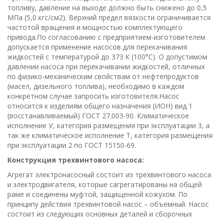
топливу, давление на выходе должно быть снижено до 0,5
МПа (5,0 кгс/см2). Верхний предел вязкости ограничивается
частотой вращения и мощностью комплектующего
привода.По согласованию с предприятием-изготовителем
допускается применение насосов для перекачивания
жидкостей с температурой до 373 К (100°С). О допустимом
давлении насоса при перекачивании жидкостей, отличных
по физико-механическим свойствам от нефтепродуктов
(масел, дизельного топлива), необходимо в каждом
конкретном случае запросить изготовителя.Насос
относится к изделиям общего назначения (ИОН) вид 1
(восстанавливаемый) ГОСТ 27.003-90. Климатическое
исполнение У, категория размещения при эксплуатации 3, а
так же климатическое исполнение Т, категория размещения
при эксплуатации 2 по ГОСТ 15150-69.
Конструкция трехвинтового насоса:
Агрегат электронасосный состоит из трехвинтового насоса
и электродвигателя, которые сагрегатированы на общей
раме и соединены муфтой, защищенной кожухом. По
принципу действия трехвинтовой насос – объемный. Насос
состоит из следующих основных деталей и сборочных