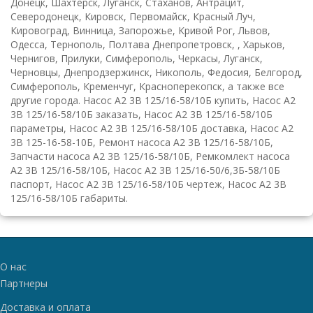
Донецк, Шахтерск, Луганск, Стаханов, Антрацит,
Северодонецк, Кировск, Первомайск, Красный Луч,
Кировоград, Винница, Запорожье, Кривой Рог, Львов,
Одесса, Тернополь, Полтава Днепропетровск, , Харьков,
Чернигов, Прилуки, Симферополь, Черкасы, Луганск,
Черновцы, Днепродзержинск, Никополь, Федосия, Белгород,
Симферополь, Кременчуг, Красноперекопск, а также все
другие города. Насос А2 3В 125/16-58/10Б купить, Насос А2
3В 125/16-58/10Б заказать, Насос А2 3В 125/16-58/10Б
параметры, Насос А2 3В 125/16-58/10Б доставка, Насос А2
3В 125-16-58-10Б, Ремонт насоса А2 3В 125/16-58/10Б,
Запчасти насоса А2 3В 125/16-58/10Б, Ремкомлект насоса
А2 3В 125/16-58/10Б, Насос А2 3В 125/16-50/6,3Б-58/10Б
паспорт, Насос А2 3В 125/16-58/10Б чертеж, Насос А2 3В
125/16-58/10Б габариты.
О нас
Партнеры
Доставка и оплата