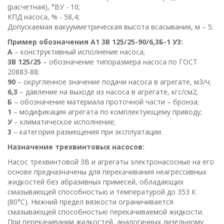
(расчетная), °ВУ - 10;
КПД насоса, % - 58,4;
Допускаемая вакуумметрическая высота всасывания, м – 5.
Пример обозначения А1 3В 125/25-90/6,3Б-1 У3:
А
– конструктивный исполнение насоса;
3В 125/25
– обозначение типоразмера насоса по ГОСТ
20883-88;
90
– округленное значение подачи насоса в агрегате, м3/ч;
6,3
– давление на выходе из насоса в агрегате, кгс/см2;
Б
– обозначение материала проточной части – бронза;
1
– модификация агрегата по комплектующему приводу;
У
– климатическое исполнение;
3
– категория размещения при эксплуатации.
Назначение трехвинтовых насосов:
Насос трехвинтовой 3В и агрегаты электронасосные на его
основе предназначены для перекачивания неагрессивных
жидкостей без абразивных примесей, обладающих
смазывающей способностью и температурой до 353 К
(80°С). Нижний предел вязкости ограничивается
смазывающей способностью перекачиваемой жидкости.
При перекачивании жидкостей, аналогичных дизельному