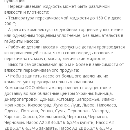
пульсаций;
- Перекачиваемая жидкость может быть различной
вязкости и плотности;
- Температура перекачиваемой жидкости до 150 С и даже
200 С;
- Агрегаты комплектуются двойным торцевым уплотнение
или одинарным торцевым уплотнение, без вмешательств в
габариты насоса;
- Рабочие детали насоса и корпусные детали производятся
из нержавеющей стали, что в свою очередь позволяет
перекачивать: мазут, масло, химические жидкости;
- Высота самовсасывания до 5 м и более в зависимости от
вязкости перекачиваемого продукта;
- Чтобы защитить насос от большого давления, их
комплектуют предохранительным клапаном.
К
омпания ООО «Монтажэнергоинвест» осуществляет
доставку во все областные центры Украины: Винница,
Днепропетровск, Донецк, Житомир, Запорожье, Ивано-
Франковск, Кировоград, Луганск, Луцк, Львов, Николаев,
Одесса, Полтава, Ровно, Сумы, Тернополь, Ужгород,
Харьков, Херсон, Хмельницкий, Черкассы, Чернигов,
Черновцы. Насос А2 2ВВ6,3/16-6,3/4Б купить, Насос А2
2ВВ6,3/16-6,3/4Б заказать, Насос А2 2ВВ6,3/16-6,3/4Б