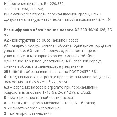
Напряжения питания, В - 220/380;
Частота тока, Гц - 50;
Кинематическа взкость перекачиваемой среды, ВУ - 1;
Допускаемая вакуумметрическая высота всасывания, м - 6.
Расшифровка обозначения насоса А2 2ВВ 10/16-6/6, 3Б
У2:
А2
- конструктивное обозначение насоса:
А1
- сварной корпус, сменная обойма, одинарное торцевое
уплотнение,
А2
- литой корпус, одинарное торцевое
уплотнение,
А4
- сварной корпус, сменная обойма,
одинарное торцевое уплотнение,
А7
- сварной корпус,
сменная обойма и сальниковое уплотнение.
2ВВ 10/16
– обозначение насоса по ГОСТ 20572-88;
6
– подача насоса в агрегате при перекачивании жидкости
вязкостью 1×10‑6 м2/с (1°ВУ), м3/ч;
6,3
– давление насоса в агрегате при перекачивании
жидкости вязкостью 1×10‑6 м2/с (1°ВУ), кгс/см2;
Б
– материал проточной части насоса:
А
– сталь,
К
– хромоникелевая сталь,
Б
– бронза;
У
– климатическое исполнение;
2
– категория размещения.