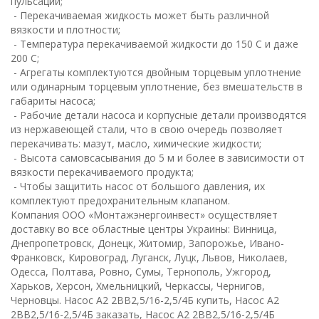
пульсаций;
- Перекачиваемая жидкость может быть различной
вязкости и плотности;
- Температура перекачиваемой жидкости до 150 С и даже
200 С;
- Агрегаты комплектуются двойным торцевым уплотнение
или одинарным торцевым уплотнение, без вмешательств в
габариты насоса;
- Рабочие детали насоса и корпусные детали производятся
из нержавеющей стали, что в свою очередь позволяет
перекачивать: мазут, масло, химические жидкости;
- Высота самовсасывания до 5 м и более в зависимости от
вязкости перекачиваемого продукта;
- Чтобы защитить насос от большого давления, их
комплектуют предохранительным клапаном.
К
омпания ООО «Монтажэнергоинвест» осуществляет
доставку во все областные центры Украины: Винница,
Днепропетровск, Донецк, Житомир, Запорожье, Ивано-
Франковск, Кировоград, Луганск, Луцк, Львов, Николаев,
Одесса, Полтава, Ровно, Сумы, Тернополь, Ужгород,
Харьков, Херсон, Хмельницкий, Черкассы, Чернигов,
Черновцы. Насос А2 2ВВ2,5/16-2,5/4Б купить, Насос А2
2ВВ2,5/16-2,5/4Б заказать, Насос А2 2ВВ2,5/16-2,5/4Б