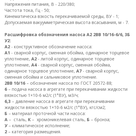
Напряжения питания, В - 220/380;
Частота тока, Гц - 50;
Кинематическа взкость перекачиваемой среды, ВУ - 1;
Допускаемая вакуумметрическая высота всасывания, м - 7.
Расшифровка обозначения насоса А2 2ВВ 10/16-6/6, 3Б
У2:
А2
- конструктивное обозначение насоса:
А1
- сварной корпус, сменная обойма, одинарное торцевое
уплотнение,
А2
- литой корпус, одинарное торцевое
уплотнение,
А4
- сварной корпус, сменная обойма,
одинарное торцевое уплотнение,
А7
- сварной корпус,
сменная обойма и сальниковое уплотнение.
2ВВ 10/16
– обозначение насоса по ГОСТ 20572-88;
6
– подача насоса в агрегате при перекачивании жидкости
вязкостью 1×10‑6 м2/с (1°ВУ), м3/ч;
6,3
– давление насоса в агрегате при перекачивании
жидкости вязкостью 1×10‑6 м2/с (1°ВУ), кгс/см2;
Б
– материал проточной части насоса:
А
– сталь,
К
– хромоникелевая сталь,
Б
– бронза;
У
– климатическое исполнение;
2
– категория размещения.