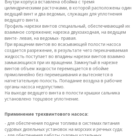
Внутри корпуса вставлена обойма с тремя
цилиндрическими расточками, в которой расположены один
ведущий винт и два ведомых, служащих для уплотнения
ведущего винта.
Профиль нарезки винтов специальный, обеспечивающий их
взаимное сопряжение; нарезка двухзаходная, на ведущем
винте- левая, на ведомых- правая.
При вращении винтов во всасывающей полости насоса
создается разрежение, в результате чего перекачиваемая
жидкость поступает во впадины нарезки винтов взаимно
замыкающихся при их вращении. Замкнутый в нарезке
винтов объем жидкости перемещается в обойме
прямолинейно без перемешивания и вытесняется в
нагнетательную полость. Попадание воздуха в рабочие
органы насоса недопустимо.
На выходе ведущего винта в полости крышки сальника
установлено торцовое уплотнение.
Приминение трехвинтового насоса:
- для обеспечения подачи топлива в системах питания
судовых дизельных установок на морских и речных суда;
- для обеспечения работы судовых котельных