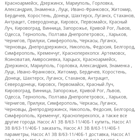
Красноармейск, Дзержинск, Мариуполь, Горловка,
Александрия, Знаменка , Луцк, Ивано-Франковск, Житомир,
Бердичев, Коростень, Донецк, Шахтерск, Луганск, Стаханов,
Антрацит, Северодонецк, Кировск, Первомайск, Красный
Луч, Кировоград, Винница, Запорожье, Кривой Рог, Львов,
Одесса, Тернополь, Полтава Днепропетровск, , Харьков,
Чернигов, Прилуки, Симферополь, Черкасы, Луганск,
Черновцы, Днепродзержинск, Никополь, Федосия, Белгород,
Симферополь, Кременчуг, Красноперекопск .Артемовск,
Ясиноватая, Амвросиевка, Харцыск, Красноармейск,
Дзержинск, Мариуполь, Горловка, Александрия, Знаменка ,
Луцк, Ивано-Франковск, Житомир, Бердичев, Коростень,
Донецк, Шахтерск, Луганск, Стаханов, Антрацит,
Северодонецк, Кировск, Первомайск, Красный Луч,
Кировоград, Винница, Запорожье, Кривой Рог, Львов,
Одесса, Тернополь, Полтава Днепропетровск, , Харьков,
Чернигов, Прилуки, Симферополь, Черкасы, Луганск,
Черновцы, Днепродзержинск, Никополь, Федосия, Белгород,
Симферополь, Кременчуг, Красноперекопск, а также все
другие города. Насос А1 3В 8/63-11/40Б-1 купить, Насос А1
3В 8/63-11/40Б-1 заказать, Насос А1 3В 8/63-11/40Б-1
параметры, Насос А1 3В 8/63-11/40Б-1 доставка, Насос А1