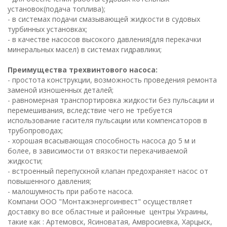
установок(подача топлива);
- в системах подачи смазывающей жидкости в судовых
турбинных установках;
- в качестве насосов высокого давления(для перекачки
минеральных масел) в системах гидравлики;
Преимущества трехвинтового насоса:
- простота конструкции, возможность проведения ремонта
заменой изношенных деталей;
- равномерная транспортировка жидкости без пульсации и
перемешивания, вследствие чего не требуется
использование гасителя пульсации или компенсаторов в
трубопроводах;
- хорошая всасывающая способность насоса до 5 м и
более, в зависимости от вязкости перекачиваемой
жидкости;
- встроенный перепускной клапан предохраняет насос от
повышенного давления;
- малошумность при работе насоса.
Компани ООО "Монтажэнергоинвест" осуществляет
доставку во все областные и районные центры Украины,
такие как : Артемовск, Ясиноватая, Амвросиевка, Харцыск,