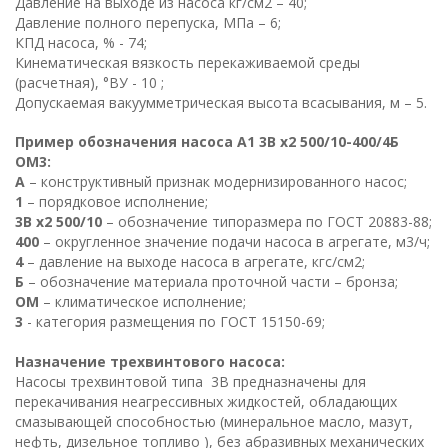
Давление на выходе из насоса кг/см2 – 40;
Давление полного перепуска, МПа – 6;
КПД насоса, % - 74;
Кинематическая вязкость перекаживаемой среды
(расчетная), °ВУ - 10 ;
Допускаемая вакуумметрическая высота всасывания, м – 5.
Пример обозначения насоса А1 3В х2 500/10-400/4Б
ОМ3:
А
– конструктивный признак модернизированного насос;
1
– порядковое исполнение;
3В х2 500/10
– обозначение типоразмера по ГОСТ 20883-88;
400
– округленное значение подачи насоса в агрегате, м3/ч;
4
– давление на выходе насоса в агрегате, кгс/см2;
Б
– обозначение материала проточной части – бронза;
ОМ
– климатическое исполнение;
3
- категория размещения по ГОСТ 15150-69;
Назначение трехвинтового насоса:
Насосы трехвинтовой типа 3В предназначены для
перекачивания неагрессивных жидкостей, обладающих
смазывающей способностью (минеральное масло, мазут,
нефть, дизельное топливо ), без абразивных механических