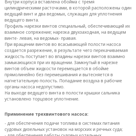
Внутри корпуса вставлена обойма с тремя
цилиндрическими расточками, в которой расположены один
ведущий винт и два ведомых, служащих для уплотнения
ведущего винта.
Профиль нарезки винтов специальный, обеспечивающий их
взаимное сопряжение; нарезка двухзаходная, на ведущем
винте- левая, на ведомых- правая.
При вращении винтов во всасывающей полости насоса
создается разрежение, в результате чего перекачиваемая
жидкость поступает во впадины нарезки винтов взаимно
замыкающихся при их вращении. Замкнутый в нарезке
винтов объем жидкости перемещается в обойме
прямолинейно без перемешивания и вытесняется в
нагнетательную полость. Попадание воздуха в рабочие
органы насоса недопустимо.
На выходе ведущего винта в полости крышки сальника
установлено торцовое уплотнение.
Приминение трехвинтового насоса:
- для обеспечения подачи топлива в системах питания
судовых дизельных установок на морских и речных суда;
- для обеспечения работы судовых котельных