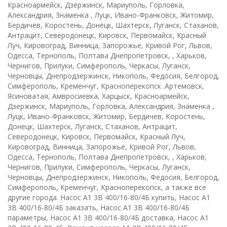
Красноармейск, Дзержинск, Мариуполь, Горловка,
Александрия, Знаменка , Луцк, Ивано-Франковск, Житомир,
Бердичев, Коростень, Донецк, Шахтерск, Луганск, Стаханов,
Антрацит, Северодонецк, Кировск, Первомайск, Красный
Луч, Кировоград, Винница, Запорожье, Кривой Рог, Львов,
Одесса, Тернополь, Полтава Днепропетровск, , Харьков,
Чернигов, Прилуки, Симферополь, Черкасы, Луганск,
Черновцы, Днепродзержинск, Никополь, Федосия, Белгород,
Симферополь, Кременчуг, Красноперекопск .Артемовск,
Ясиноватая, Амвросиевка, Харцыск, Красноармейск,
Дзержинск, Мариуполь, Горловка, Александрия, Знаменка ,
Луцк, Ивано-Франковск, Житомир, Бердичев, Коростень,
Донецк, Шахтерск, Луганск, Стаханов, Антрацит,
Северодонецк, Кировск, Первомайск, Красный Луч,
Кировоград, Винница, Запорожье, Кривой Рог, Львов,
Одесса, Тернополь, Полтава Днепропетровск, , Харьков,
Чернигов, Прилуки, Симферополь, Черкасы, Луганск,
Черновцы, Днепродзержинск, Никополь, Федосия, Белгород,
Симферополь, Кременчуг, Красноперекопск, а также все
другие города. Насос А1 3В 400/16-80/4Б купить, Насос А1
3В 400/16-80/4Б заказать, Насос А1 3В 400/16-80/4Б
параметры, Насос А1 3В 400/16-80/4Б доставка, Насос А1