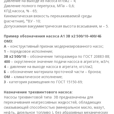
Давление на выходе из насоса кг/см2 – 4;
Давление полного перепуска, МПа – 0,6;
КПД насоса, % - 65;
Кинематическая вязкость перекаживаемой среды
(расчетная), °ВУ - 10;
Допускаемая вакуумметрическая высота всасывания, м – 5.
Пример обозначения насоса А1 3В х2 500/10-400/4Б
ОМ3:
А
– конструктивный признак модернизированного насос;
1
– порядковое исполнение;
3В х2 500/10
– обозначение типоразмера по ГОСТ 20883-88;
400
– округленное значение подачи насоса в агрегате, м3/ч;
4
– давление на выходе насоса в агрегате, кгс/см2;
Б
– обозначение материала проточной части – бронза;
ОМ
– климатическое исполнение;
3
- категория размещения по ГОСТ 15150-69;
Назначение трехвинтового насоса:
Насосы трехвинтовой типа 3В предназначены для
перекачивания неагрессивных жидкостей, обладающих
смазывающей способностью (минеральное масло, мазут,
нефть, дизельное топливо ), без абразивных механических