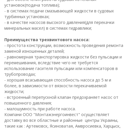
установок(подача топлива);
- в системах подачи смазывающей жидкости в судовых
турбинных установках;
- в качестве насосов высокого давления(для перекачки
минеральных масел) в системах гидравлики;
Преимущества трехвинтового насоса:
- простота конструкции, возможность проведения ремонта
заменой изношенных деталей;
- равномерная транспортировка жидкости без пульсации и
перемешивания, вследствие чего не требуется
использование гасителя пульсации или компенсаторов в
трубопроводах;
- хорошая всасывающая способность насоса до 5 м и
более, в зависимости от вязкости перекачиваемой
жидкости;
- встроенный перепускной клапан предохраняет насос от
повышенного давления;
- малошумность при работе насоса.
Компани ООО "Монтажэнергоинвест" осуществляет
доставку во все областные и районные центры Украины,
такие как : Артемовск, Ясиноватая, Амвросиевка, Харцыск,