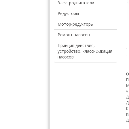
Электродвигатели
Редукторы
Мотор-редукторы
Ремонт насосов
Принцип действия,
устройство, классификация
насосов.
О
П
М
Ч
Д
Д
К
К
Д