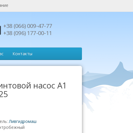
ание
+38 (066) 009-47-77
+38 (096) 177-00-11
ас
Контакты
интовой насос А1
25
ель:
Ливгидромаш
нтробежный