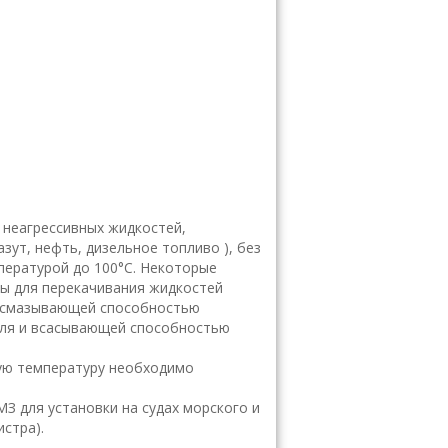
 неагрессивных жидкостей,
ут, нефть, дизельное топливо ), без
пературой до 100°С. Некоторые
ны для перекачивания жидкостей
я смазывающей способностью
еля и всасывающей способностью
чую температуру необходимо
З для установки на судах морского и
стра).