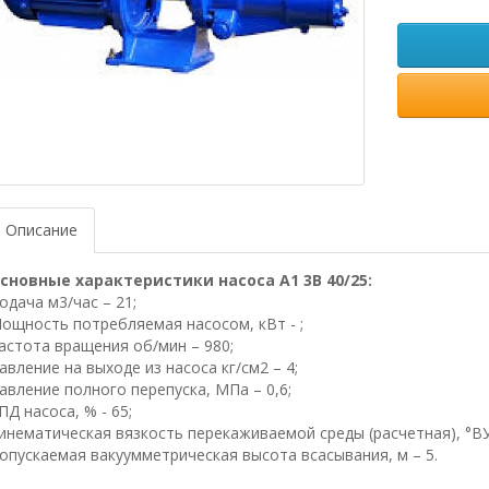
Описание
сновные характеристики насоса А1 3В 40/25:
одача м3/час – 21;
ощность потребляемая насосом, кВт - ;
астота вращения об/мин – 980;
авление на выходе из насоса кг/см2 – 4;
авление полного перепуска, МПа – 0,6;
ПД насоса, % - 65;
инематическая вязкость перекаживаемой среды (расчетная), °ВУ 
опускаемая вакуумметрическая высота всасывания, м – 5.