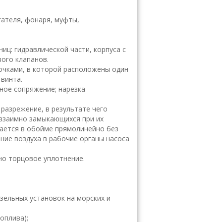
гателя, фонаря, муфты,
ц: гидравлической части, корпуса с
ого клапанов.
очками, в которой расположены один
винта.
ное сопряжение; нарезка
разрежение, в результате чего
 взаимно замыкающихся при их
ается в обойме прямолинейно без
ние воздуха в рабочие органы насоса
но торцовое уплотнение.
изельных установок на морских и
оплива);