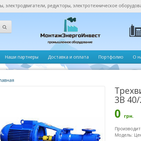
, электродвигатели, редукторы, электротехническое оборудов
Наши партнеры
Доставка и оплата
Портфолио
О н
лавная
Трехв
3В 40/
0
грн.
Производит
Модель: Це