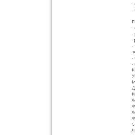
-
-
П
-
-
т
-
п
-
-
К
У
М
Д
К
Х
Ф
Х
Ф
С
Л