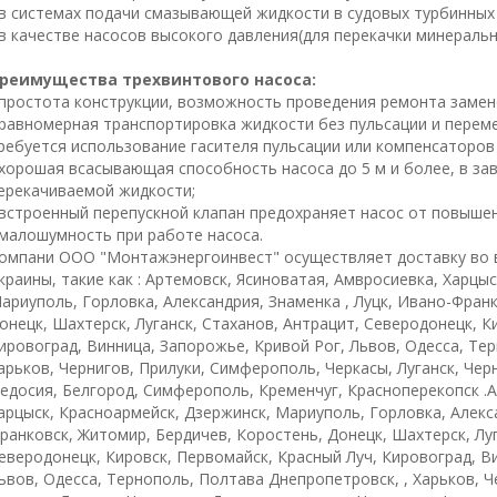
 в системах подачи смазывающей жидкости в судовых турбинных 
 в качестве насосов высокого давления(для перекачки минеральн
реимущества трехвинтового насоса:
 простота конструкции, возможность проведения ремонта замен
 равномерная транспортировка жидкости без пульсации и переме
ребуется использование гасителя пульсации или компенсаторов
 хорошая всасывающая способность насоса до 5 м и более, в за
ерекачиваемой жидкости;
 встроенный перепускной клапан предохраняет насос от повыше
 малошумность при работе насоса.
омпани ООО "Монтажэнергоинвест" осуществляет доставку во 
краины, такие как : Артемовск, Ясиноватая, Амвросиевка, Харцы
ариуполь, Горловка, Александрия, Знаменка , Луцк, Ивано-Фран
онецк, Шахтерск, Луганск, Стаханов, Антрацит, Северодонецк, К
ировоград, Винница, Запорожье, Кривой Рог, Львов, Одесса, Те
арьков, Чернигов, Прилуки, Симферополь, Черкасы, Луганск, Че
едосия, Белгород, Симферополь, Кременчуг, Красноперекопск .А
арцыск, Красноармейск, Дзержинск, Мариуполь, Горловка, Алекса
ранковск, Житомир, Бердичев, Коростень, Донецк, Шахтерск, Луг
еверодонецк, Кировск, Первомайск, Красный Луч, Кировоград, В
ьвов, Одесса, Тернополь, Полтава Днепропетровск, , Харьков, 