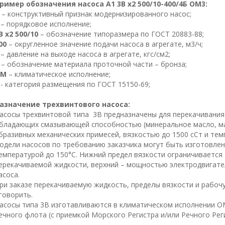
ример обозначения насоса А1 3В х2 500/10-400/4Б ОМ3:
– конструктивный признак модернизированного насос;
1
– порядковое исполнение;
В х2 500/10
– обозначение типоразмера по ГОСТ 20883-88;
00
– округленное значение подачи насоса в агрегате, м3/ч;
– давление на выходе насоса в агрегате, кгс/см2;
– обозначение материала проточной части – бронза;
ОМ
– климатическое исполнение;
- категория размещения по ГОСТ 15150-69;
азначение трехвинтового насоса:
асосы трехвинтовой типа 3В предназначены для перекачивания
бладающих смазывающей способностью (минеральное масло, маз
бразивных механических примесей, вязкостью до 1500 сСт и тем
одели насосов по требованию заказчика могут быть изготовле
емпературой до 150°С. Нижний предел вязкости ограничиваетс
ерекачиваемой жидкости, верхний – мощностью электродвигат
асоса.
ри заказе перекачиваемую жидкость, пределы вязкости и рабо
говорить.
асосы типа 3В изготавливаются в климатическом исполнении ОМ
ечного флота (с приемкой Морского Регистра и/или Речного Реги