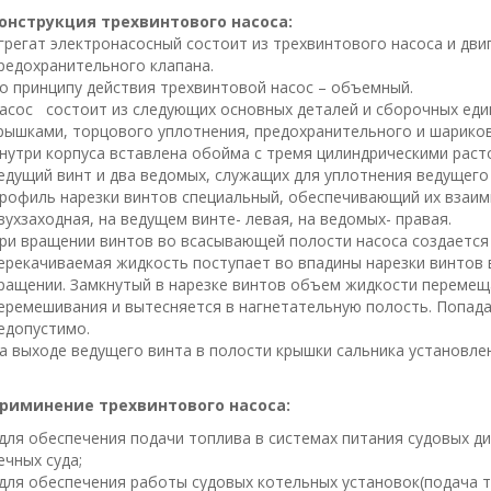
онструкция трехвинтового насоса:
грегат электронасосный состоит из трехвинтового насоса и дви
редохранительного клапана.
о принципу действия трехвинтовой насос – объемный.
асос состоит из следующих основных деталей и сборочных едини
рышками, торцового уплотнения, предохранительного и шариков
нутри корпуса вставлена обойма с тремя цилиндрическими раст
едущий винт и два ведомых, служащих для уплотнения ведущего 
рофиль нарезки винтов специальный, обеспечивающий их взаим
вухзаходная, на ведущем винте- левая, на ведомых- правая.
ри вращении винтов во всасывающей полости насоса создается 
ерекачиваемая жидкость поступает во впадины нарезки винтов
ращении. Замкнутый в нарезке винтов объем жидкости перемещ
еремешивания и вытесняется в нагнетательную полость. Попада
едопустимо.
а выходе ведущего винта в полости крышки сальника установле
риминение трехвинтового насоса:
 для обеспечения подачи топлива в системах питания судовых д
ечных суда;
 для обеспечения работы судовых котельных установок(подача т