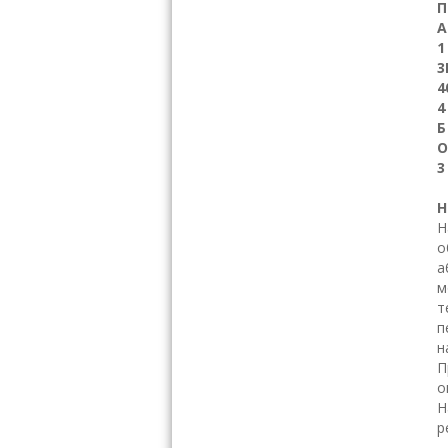
П
А
3
4
4
Б
3
Н
Н
о
а
м
т
п
н
П
о
Н
р