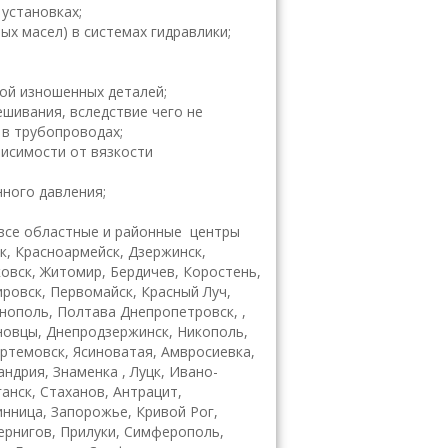
установках;
ых масел) в системах гидравлики;
ой изношенных деталей;
шивания, вследствие чего не
 в трубопроводах;
висимости от вязкости
нного давления;
все областные и районные центры
ск, Красноармейск, Дзержинск,
ковск, Житомир, Бердичев, Коростень,
ировск, Первомайск, Красный Луч,
рнополь, Полтава Днепропетровск, ,
рновцы, Днепродзержинск, Никополь,
ртемовск, Ясиноватая, Амвросиевка,
ндрия, Знаменка , Луцк, Ивано-
анск, Стаханов, Антрацит,
инница, Запорожье, Кривой Рог,
Чернигов, Прилуки, Симферополь,