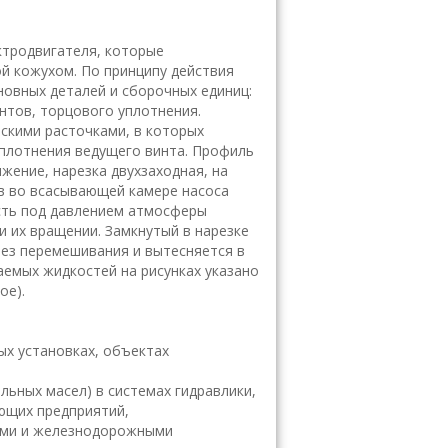
ктродвигателя, которые
й кожухом. По принципу действия
новных деталей и сборочных единиц:
нтов, торцового уплотнения.
скими расточками, в которых
уплотнения ведущего винта. Профиль
жение, нарезка двухзаходная, на
ов во всасывающей камере насоса
ость под давлением атмосферы
и их вращении. Замкнутый в нарезке
ез перемешивания и вытесняется в
аемых жидкостей на рисунках указано
ое).
ых установках, объектах
льных масел) в системах гидравлики,
ющих предприятий,
ими и железнодорожными