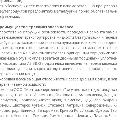
ерминалами,
ля обеспечения технологических и вспомогательных процессов 
ефтепродуктов предприятиях металлургии, горно-обогатительн
ефтехимии.
реимущества трехвинтового насоса:
 простота конструкции, возможность проведения ремонта замен
 равномерная транспортировка жидкости без пульсации и переме
ребуется использование гасителя пульсации или компенсаторов
 возможно изготовление агрегата как в горизонтальном так и в
 насосы типа А3 3Вх2 комплектуются одинарными торцовыми уп
аказчика могут комплектоваться двойными торцовыми уплотнен
 в насосах типа А3 3Вх2 подшипники вынесены из перекачиваемо
озволило увеличить срок эксплуатации насоса, широкое распро
ерекачивании мазута;
 хорошая всасывающая способность насоса до 5 м и более, в за
ерекачиваемой жидкости.
омпани ООО "Монтажэнергоинвест" осуществляет доставку во 
краины, такие как : Артемовск, Ясиноватая, Амвросиевка, Харцы
ариуполь, Горловка, Александрия, Знаменка , Луцк, Ивано-Фран
онецк, Шахтерск, Луганск, Стаханов, Антрацит, Северодонецк, К
ировоград, Винница, Запорожье, Кривой Рог, Львов, Одесса, Те
арьков, Чернигов, Прилуки, Симферополь, Черкасы, Луганск, Че