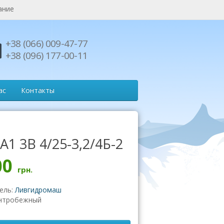
ание
+38 (066) 009-47-77
+38 (096) 177-00-11
ас
Контакты
А1 3В 4/25-3,2/4Б-2
00
грн.
ель:
Ливгидромаш
нтробежный