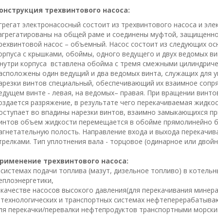
онструкция трехвинтового насоса:
грегат электронасосный состоит из трехвинтового насоса и эле
агрегатированы на общей раме и соединены муфтой, защищенно
рехвинтовой насос – объемный. Насос состоит из следующих ос
орпуса с крышками, обоймы, одного ведущего и двух ведомых ви
нутри корпуса вставлена обойма с тремя смежными цилиндриче
асположены один ведущий и два ведомых винта, служащих для 
арезки винтов специальный, обеспечивающий их взаимное сопря
едущем винте ‑ левая, на ведомых– правая. При вращении винт
оздается разряжение, в результате чего перекачиваемая жидк
оступает во впадины нарезки винтов, взаимно замыкающихся пр
интов объем жидкости перемещается в обойме прямолинейно б
агнетательную полость. Направление входа и выхода перекачив
трелками. Тип уплотнения вала - торцовое (одинарное или двойн
рименение трехвинтового насоса:
 системах подачи топлива (мазут, дизельное топливо) в котельн
еплоэнергетики,
 качестве насосов высокого давления(для перекачивания минера
 технологических и транспортных системах нефтеперерабатыва
ля перекачки/перевалки нефтепродуктов транспортными морск