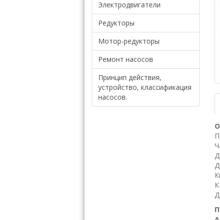
Электродвигатели
Редукторы
Мотор-редукторы
Ремонт насосов
Принцип действия,
устройство, классификация
насосов.
О
П
Ч
Д
Д
К
К
Д
П
А