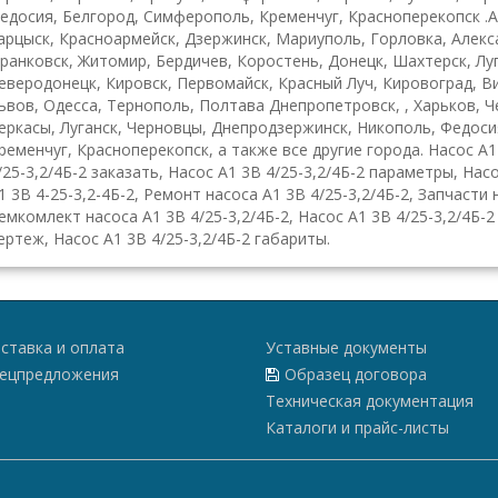
едосия, Белгород, Симферополь, Кременчуг, Красноперекопск .А
арцыск, Красноармейск, Дзержинск, Мариуполь, Горловка, Алекса
ранковск, Житомир, Бердичев, Коростень, Донецк, Шахтерск, Луг
еверодонецк, Кировск, Первомайск, Красный Луч, Кировоград, В
ьвов, Одесса, Тернополь, Полтава Днепропетровск, , Харьков, 
еркасы, Луганск, Черновцы, Днепродзержинск, Никополь, Федоси
ременчуг, Красноперекопск, а также все другие города. Насос А1 
/25-3,2/4Б-2 заказать, Насос А1 3В 4/25-3,2/4Б-2 параметры, Насо
1 3В 4-25-3,2-4Б-2, Ремонт насоса А1 3В 4/25-3,2/4Б-2, Запчасти 
емкомлект насоса А1 3В 4/25-3,2/4Б-2, Насос А1 3В 4/25-3,2/4Б-2
ертеж, Насос А1 3В 4/25-3,2/4Б-2 габариты.
ставка и оплата
Уставные документы
ецпредложения
Образец договора
Техническая документация
Каталоги и прайс-листы