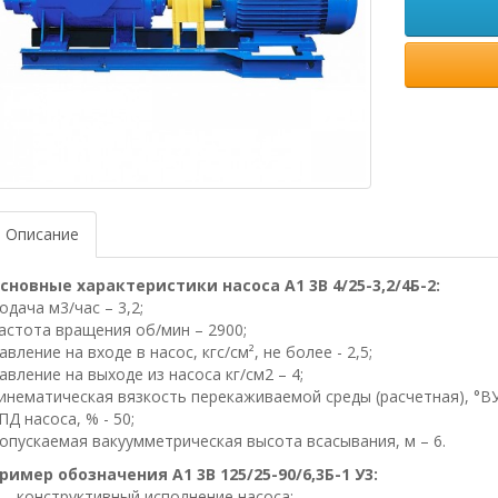
Описание
сновные характеристики насоса А1 3В 4/25-3,2/4Б-2:
одача м3/час – 3,2;
астота вращения об/мин – 2900;
авление на входе в насос, кгс/см², не более - 2,5;
авление на выходе из насоса кг/см2 – 4;
инематическая вязкость перекаживаемой среды (расчетная), °ВУ 
ПД насоса, % - 50;
опускаемая вакуумметрическая высота всасывания, м – 6.
ример обозначения А1 3В 125/25-90/6,3Б-1 У3:
– конструктивный исполнение насоса;