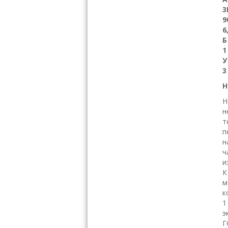
3
9
6
1
3
Н
Н
н
т
п
н
ч
и
К
м
к
1
э
Г