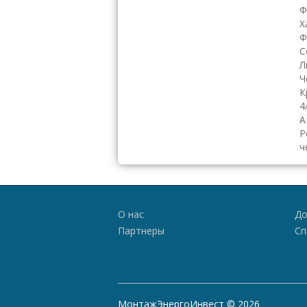
Ф
Х
Ф
С
Л
Ч
К
4
А
Р
ч
О нас
До
Партнеры
Сп
МонтажЭнергоИнвест © 2026