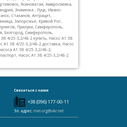
ртемовск, Ясиноватая, Амвросиевка,
ндрия, Знаменка , Луцк, Ивано-
анск, Стаханов, Антрацит,
инница, Запорожье, Кривой Рог,
Чернигов, Прилуки, Симферополь,
я, Белгород, Симферополь,
3В 4/25-3,2/4Б-2 купить, Насос А1 3В
с А1 3В 4/25-3,2/4Б-2 доставка, Насос
насоса А1 3В 4/25-3,2/4Б-2,
 паспорт, Насос А1 3В 4/25-3,2/4Б-2
Связаться с нами
+38 (096) 177-00-11
Эл. адрес:
mei.org@ukr.net