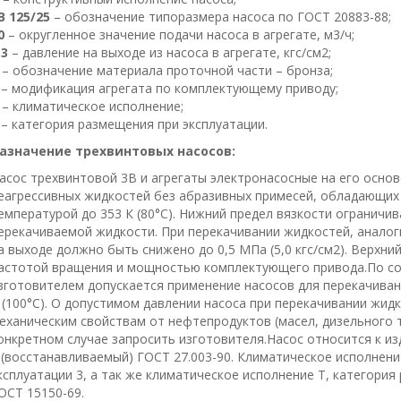
В 125/25
– обозначение типоразмера насоса по ГОСТ 20883-88;
0
– округленное значение подачи насоса в агрегате, м3/ч;
,3
– давление на выходе из насоса в агрегате, кгс/см2;
Б
– обозначение материала проточной части – бронза;
– модификация агрегата по комплектующему приводу;
У
– климатическое исполнение;
– категория размещения при эксплуатации.
азначение трехвинтовых насосов:
асос трехвинтовой 3В и агрегаты электронасосные на его осно
еагрессивных жидкостей без абразивных примесей, обладающи
емпературой до 353 К (80°С). Нижний предел вязкости огранич
ерекачиваемой жидкости. При перекачивании жидкостей, аналог
а выходе должно быть снижено до 0,5 МПа (5,0 кгс/см2). Верхни
астотой вращения и мощностью комплектующего привода.По со
зготовителем допускается применение насосов для перекачиван
 (100°С). О допустимом давлении насоса при перекачивании жид
еханическим свойствам от нефтепродуктов (масел, дизельного 
онкретном случае запросить изготовителя.Насос относится к и
 (восстанавливаемый) ГОСТ 27.003-90. Климатическое исполнени
ксплуатации 3, а так же климатическое исполнение Т, категория
ОСТ 15150-69.