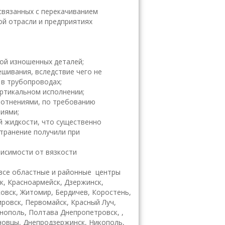
связанных с перекачиванием
ой отрасли и предприятиях
ой изношенных деталей;
шивания, вследствие чего не
 в трубопроводах;
ертикальном исполнении;
лотнениями, по требованию
иями;
й жидкости, что существенно
странение получили при
висимости от вязкости
все областные и районные центры
ск, Красноармейск, Дзержинск,
ковск, Житомир, Бердичев, Коростень,
ировск, Первомайск, Красный Луч,
рнополь, Полтава Днепропетровск, ,
рновцы, Днепродзержинск, Никополь,