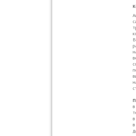
К
А
с
т
к
В
р
н
в
с
п
в
н
с
П
в
т
в
в
д