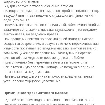
шарикового клапанов.
Внутри корпуса вставлена обойма с тремя
цилиндрическими расточками, в которой расположены один
ведущий винт и два ведомых, служащих для уплотнения
ведущего винта.
Профиль нарезки винтов специальный, обеспечивающий их
взаимное сопряжение; нарезка двухзаходная, на ведущем
винте- левая, на ведомых- правая.
При вращении винтов во всасывающей полости насоса
создается разрежение, в результате чего перекачиваемая
жидкость поступает во впадины нарезки винтов взаимно
замыкающихся при их вращении. Замкнутый в нарезке
винтов объем жидкости перемещается в обойме
прямолинейно без перемешивания и вытесняется в
нагнетательную полость. Попадание воздуха в рабочие
органы насоса недопустимо.
На выходе ведущего винта в полости крышки сальника
установлено торцовое уплотнение.
Приминение трехвинтового насоса:
- для обеспечения подачи топлива в системах питания
судовых дизельных установок на морских и речных суда;