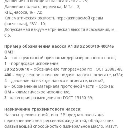
Давление на выходе из насоса кг/см2 – 25;
Давление полного перепуска, МПа – 3;
КПД насоса, % - 72;
Кинематическая вязкость перекаживаемой среды
(расчетная), °ВУ - 10;
Допускаемая вакуумметрическая высота всасывания, м –
6,5.
Пример обозначения насоса А1 3В х2 500/10-400/4Б
ОМ3:
А
– конструктивный признак модернизированного насос;
1
– порядковое исполнение;
3В х2 500/10
– обозначение типоразмера по ГОСТ 20883-88;
400
– округленное значение подачи насоса в агрегате, м3/ч;
4
– давление на выходе насоса в агрегате, кгс/см2;
Б
– обозначение материала проточной части – бронза;
ОМ
– климатическое исполнение;
3
- категория размещения по ГОСТ 15150-69;
Назначение трехвинтового насоса:
Насосы трехвинтовой типа 3В предназначены для
перекачивания неагрессивных жидкостей, обладающих
смазывающей способностью (минеральное масло, мазут,