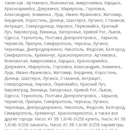
такие как : Артемовск, Ясиноватая, Амвросиевка, Харцыск,
Красноармейск, Дзержинск, Мариуполь, Горловка,
Александрия, Знаменка , Луцк, Ивано-Франковск, Житомир,
Бердичев, Коростень, Донецк, Шахтерск, Луганск, Стаханов,
Антрацит, Северодонецк, Кировск, Первомайск, Красный
Луч, Кировоград, Винница, Запорожье, Кривой Рог, Львов,
Одесса, Тернополь, Полтава Днепропетровск, , Харьков,
Чернигов, Прилуки, Симферополь, Черкасы, Луганск,
Черновцы, Днепродзержинск, Никополь, Федосия, Белгород,
Симферополь, Кременчуг, Красноперекопск .Артемовск,
Ясиноватая, Амвросиевка, Харцыск, Красноармейск,
Дзержинск, Мариуполь, Горловка, Александрия, Знаменка ,
Луцк, Ивано-Франковск, Житомир, Бердичев, Коростень,
Донецк, Шахтерск, Луганск, Стаханов, Антрацит,
Северодонецк, Кировск, Первомайск, Красный Луч,
Кировоград, Винница, Запорожье, Кривой Рог, Львов,
Одесса, Тернополь, Полтава Днепропетровск, , Харьков,
Чернигов, Прилуки, Симферополь, Черкасы, Луганск,
Черновцы, Днепродзержинск, Никополь, Федосия, Белгород,
Симферополь, Кременчуг, Красноперекопск, а также все
другие города. Насос А1 3В 1,6/40-3/25Б купить, Насос А1 3В
1,6/40-3/25Б заказать, Насос А1 3В 1,6/40-3/25Б параметры,