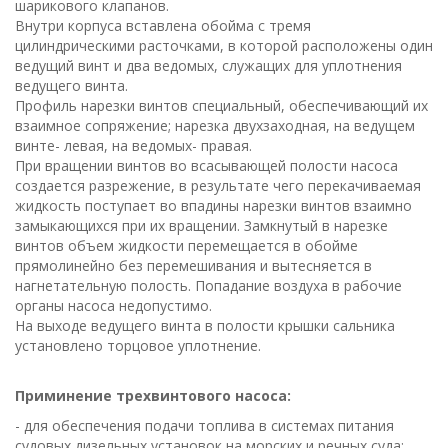
шарикового клапанов.
Внутри корпуса вставлена обойма с тремя
цилиндрическими расточками, в которой расположены один
ведущий винт и два ведомых, служащих для уплотнения
ведущего винта.
Профиль нарезки винтов специальный, обеспечивающий их
взаимное сопряжение; нарезка двухзаходная, на ведущем
винте- левая, на ведомых- правая.
При вращении винтов во всасывающей полости насоса
создается разрежение, в результате чего перекачиваемая
жидкость поступает во впадины нарезки винтов взаимно
замыкающихся при их вращении. Замкнутый в нарезке
винтов объем жидкости перемещается в обойме
прямолинейно без перемешивания и вытесняется в
нагнетательную полость. Попадание воздуха в рабочие
органы насоса недопустимо.
На выходе ведущего винта в полости крышки сальника
установлено торцовое уплотнение.
Приминение трехвинтового насоса:
- для обеспечения подачи топлива в системах питания
судовых дизельных установок на морских и речных суда;