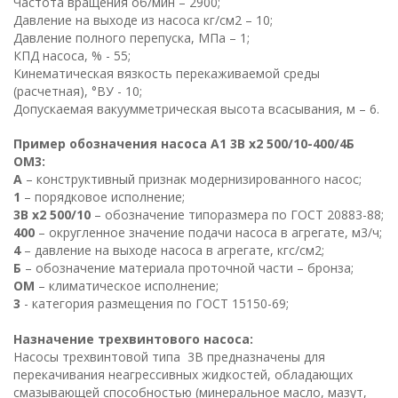
Частота вращения об/мин – 2900;
Давление на выходе из насоса кг/см2 – 10;
Давление полного перепуска, МПа – 1;
КПД насоса, % - 55;
Кинематическая вязкость перекаживаемой среды
(расчетная), °ВУ - 10;
Допускаемая вакуумметрическая высота всасывания, м – 6.
Пример обозначения насоса А1 3В х2 500/10-400/4Б
ОМ3:
А
– конструктивный признак модернизированного насос;
1
– порядковое исполнение;
3В х2 500/10
– обозначение типоразмера по ГОСТ 20883-88;
400
– округленное значение подачи насоса в агрегате, м3/ч;
4
– давление на выходе насоса в агрегате, кгс/см2;
Б
– обозначение материала проточной части – бронза;
ОМ
– климатическое исполнение;
3
- категория размещения по ГОСТ 15150-69;
Назначение трехвинтового насоса:
Насосы трехвинтовой типа 3В предназначены для
перекачивания неагрессивных жидкостей, обладающих
смазывающей способностью (минеральное масло, мазут,