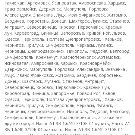
такие как : Артемовск, Ясиноватая, Амвросиевка, Харцыск,
Красноармейск, Дзержинск, Мариуполь, Горловка,
Александрия, Знаменка , Луцк, Ивано-Франковск, Житомир,
Бердичев, Коростень, Донецк, Шахтерск, Луганск, Стаханов,
Антрацит, Северодонецк, Кировск, Первомайск, Красный
Луч, Кировоград, Винница, Запорожье, Кривой Рог, Львов,
Одесса, Тернополь, Полтава Днепропетровск, , Харьков,
Чернигов, Прилуки, Симферополь, Черкасы, Луганск,
Черновцы, Днепродзержинск, Никополь, Федосия, Белгород,
Симферополь, Кременчуг, Красноперекопск .Артемовск,
Ясиноватая, Амвросиевка, Харцыск, Красноармейск,
Дзержинск, Мариуполь, Горловка, Александрия, Знаменка ,
Луцк, Ивано-Франковск, Житомир, Бердичев, Коростень,
Донецк, Шахтерск, Луганск, Стаханов, Антрацит,
Северодонецк, Кировск, Первомайск, Красный Луч,
Кировоград, Винница, Запорожье, Кривой Рог, Львов,
Одесса, Тернополь, Полтава Днепропетровск, , Харьков,
Чернигов, Прилуки, Симферополь, Черкасы, Луганск,
Черновцы, Днепродзержинск, Никополь, Федосия, Белгород,
Симферополь, Кременчуг, Красноперекопск, а также все
другие города. Насос А1 3В 1,6/40-3/10Б-01 купить, Насос А1
3В 1,6/40-3/10Б-01 заказать, Насос А1 3В 1,6/40-3/10Б-01