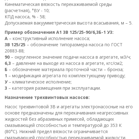
Кинематическая вязкость перекаживаемой среды
(расчетная), °ВУ - 10;
КПД насоса, % - 58;
Допускаемая вакуумметрическая высота всасывания, м – 5.
Пример обозначения А1 3В 125/25-90/6,3Б-1 У3:
А
– конструктивный исполнение насоса;
3В 125/25
– обозначение типоразмера насоса по ГОСТ
20883-88;
90
– округленное значение подачи насоса в агрегате, м3/ч;
6,3
– давление на выходе из насоса в агрегате, кгс/см2;
Б
– обозначение материала проточной части – бронза;
1
– модификация агрегата по комплектующему приводу;
У
– климатическое исполнение;
3
– категория размещения при эксплуатации.
Назначение трехвинтовых насосов:
Насос трехвинтовой 3В и агрегаты электронасосные на его
основе предназначены для перекачивания неагрессивных
жидкостей без абразивных примесей, обладающих
смазывающей способностью и температурой до 353 К
(80°С). Нижний предел вязкости ограничивается
смазывающей способностью перекачиваемой жидкости.