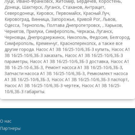
Луцк, Ивано-Франковск, Житомир, Бердичев, Коростень,
Донецк, Шахтерск, Луганск, Стаханов, Антрацит,
Северодонецк, Кировск, Первомайск, Красный Луч,
Кировоград, Винница, Запорожье, Кривой Рог, Львов,
Одесса, Тернополь, Полтава Днепропетровск, , Харьков,
Чернигов, Прилуки, Симферополь, Черкасы, Луганск,
Черновцы, Днепродзержинск, Никополь, Федосия, Белгород,
Симферополь, Кременчуг, Красноперекопск, а также все
другие города. Насос А1 3В 16/25-10/6,3Б-3 купить, Насос А1
3В 16/25-10/6,3Б-3 заказать, Насос А1 3В 16/25-10/6,3Б-3
параметры, Насос А1 3В 16/25-10/6,3Б-3 доставка, Насос А1
3В 16-25-10-6,3Б-3, Ремонт насоса А1 3В 16/25-10/6,3Б-3,
Запчасти насоса А1 3В 16/25-10/6,3Б-3, Ремкомлект насоса
А1 3В 16/25-10/6,3Б-3, Насос А1 3В 16/25-10/6,3Б-3 паспорт,
Насос А1 3В 16/25-10/6,3Б-3 чертеж, Насос А1 3В 16/25-
10/6,3Б-3 габариты.
О нас
Партнеры