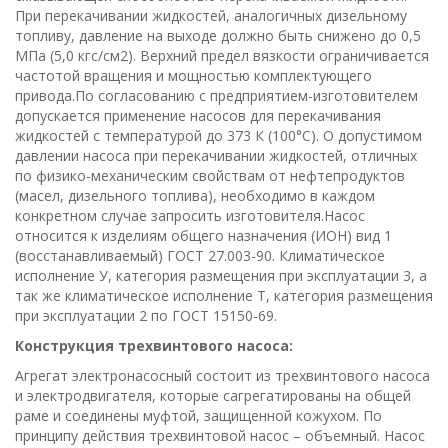
При перекачивании жидкостей, аналогичных дизельному
топливу, давление на выходе должно быть снижено до 0,5
МПа (5,0 кгс/см2). Верхний предел вязкости ограничивается
частотой вращения и мощностью комплектующего
привода.По согласованию с предприятием-изготовителем
допускается применение насосов для перекачивания
жидкостей с температурой до 373 К (100°С). О допустимом
давлении насоса при перекачивании жидкостей, отличных
по физико-механическим свойствам от нефтепродуктов
(масел, дизельного топлива), необходимо в каждом
конкретном случае запросить изготовителя.Насос
относится к изделиям общего назначения (ИОН) вид 1
(восстанавливаемый) ГОСТ 27.003-90. Климатическое
исполнение У, категория размещения при эксплуатации 3, а
так же климатическое исполнение Т, категория размещения
при эксплуатации 2 по ГОСТ 15150-69.
Конструкция трехвинтового насоса:
Агрегат электронасосный состоит из трехвинтового насоса
и электродвигателя, которые сагрегатированы на общей
раме и соединены муфтой, защищенной кожухом. По
принципу действия трехвинтовой насос – объемный. Насос