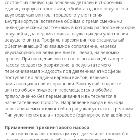
состоит из следующих основных деталей и сборочных
единиц: корпуса с крышками, обоймы, одного ведущего и
двух ведомых винтов, торцового уплотнения.
Внутри корпуса вставлена обойма с тремя смежными
цилиндрическими расточками, в которых расположены один
ведущий и два ведомых винта, служащих для уплотнения
ведущего винта. Профиль нарезки винтов специальный,
обеспечивающий их взаимное сопряжение, нарезка
двухзаходная, на ведущем винте ‑ левая, на ведомых–
правая. При вращении винтов во всасывающей камере
насоса создается разряжение, в результате чего
перекачиваемая жидкость под давлением атмосферы
поступает во впадины нарезки винтов, взаимно
замыкающихся при их вращении. Замкнутый в нарезке
винтов объем жидкости перемещается в обойме
прямолинейно без перемешивания и вытесняется в
нагнетательную полость. Направление входа и выхода
перекачиваемых жидкостей на рисунках указано стрелками.
Тип уплотнения вала - торцовое (одинарное или двойное).
Применение трехвинтового насоса:
в системах подачи топлива (мазут, дизельное топливо) в
котельных установках, объектах теплоэнергетики,