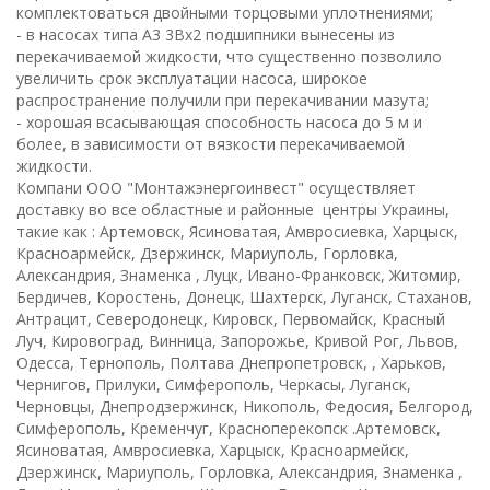
комплектоваться двойными торцовыми уплотнениями;
- в насосах типа А3 3Вх2 подшипники вынесены из
перекачиваемой жидкости, что существенно позволило
увеличить срок эксплуатации насоса, широкое
распространение получили при перекачивании мазута;
- хорошая всасывающая способность насоса до 5 м и
более, в зависимости от вязкости перекачиваемой
жидкости.
Компани ООО "Монтажэнергоинвест" осуществляет
доставку во все областные и районные центры Украины,
такие как : Артемовск, Ясиноватая, Амвросиевка, Харцыск,
Красноармейск, Дзержинск, Мариуполь, Горловка,
Александрия, Знаменка , Луцк, Ивано-Франковск, Житомир,
Бердичев, Коростень, Донецк, Шахтерск, Луганск, Стаханов,
Антрацит, Северодонецк, Кировск, Первомайск, Красный
Луч, Кировоград, Винница, Запорожье, Кривой Рог, Львов,
Одесса, Тернополь, Полтава Днепропетровск, , Харьков,
Чернигов, Прилуки, Симферополь, Черкасы, Луганск,
Черновцы, Днепродзержинск, Никополь, Федосия, Белгород,
Симферополь, Кременчуг, Красноперекопск .Артемовск,
Ясиноватая, Амвросиевка, Харцыск, Красноармейск,
Дзержинск, Мариуполь, Горловка, Александрия, Знаменка ,